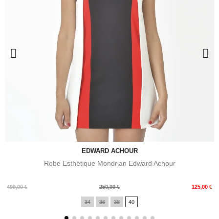
EDWARD ACHOUR
Robe Esthétique Mondrian Edward Achour
Prix
Prix
499,00 €
250,00 €
125,00 €
de
34
36
38
40
base