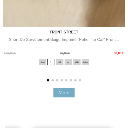
FRONT STREET
Short De Survêtement Beige Imprimé "Felix The Cat" Front...
Prix
Prix
139,00 €
60,00 €
30,00 €
de
XS
S
M
L
XL
XXL
base
Voir +