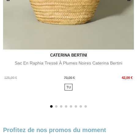
CATERINA BERTINI
Sac En Raphia Tressé À Plumes Noires Caterina Bertini
Prix
Prix
125,00 €
70,00 €
42,00 €
de
TU
base
Profitez de nos promos du moment