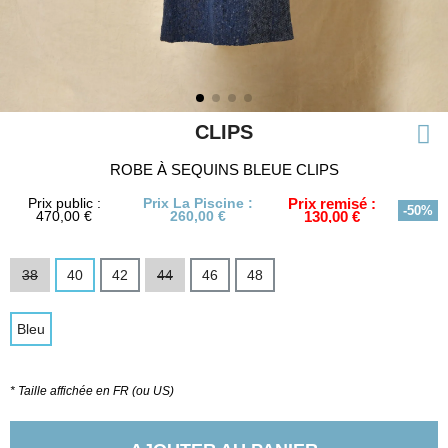
CLIPS
ROBE À SEQUINS BLEUE CLIPS
Prix public :
Prix La Piscine :
Prix remisé :
-50%
470,00 €
260,00 €
130,00 €
38
40
42
44
46
48
Bleu
* Taille affichée en FR (ou US)