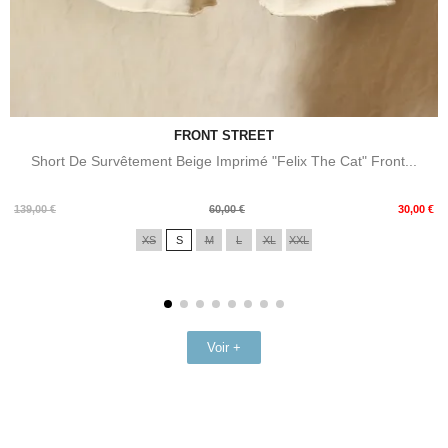
FRONT STREET
Short De Survêtement Beige Imprimé "Felix The Cat" Front...
Prix
Prix
139,00 €
60,00 €
30,00 €
de
XS
S
M
L
XL
XXL
base
Voir +