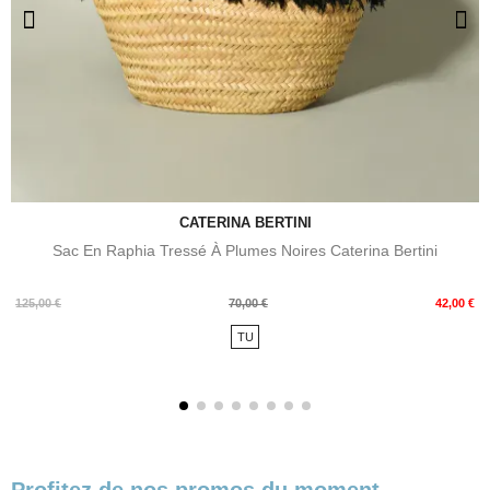
CATERINA BERTINI
Sac En Raphia Tressé À Plumes Noires Caterina Bertini
Prix
Prix
125,00 €
70,00 €
42,00 €
de
TU
base