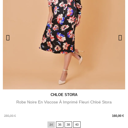
CHLOE STORA
Robe Noire En Viscose À Imprimé Fleuri Chloé Stora
Prix
280,00 €
160,00 €
34
36
38
40