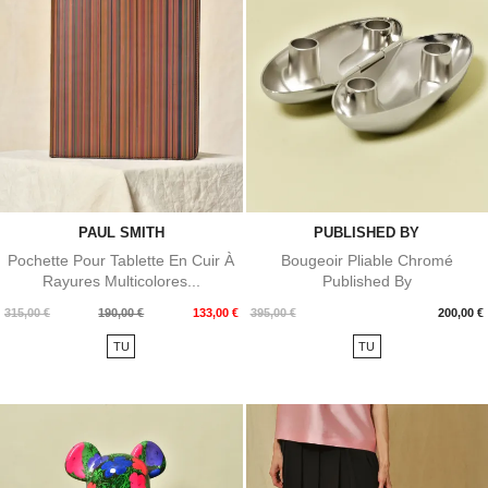
PAUL SMITH
PUBLISHED BY
Pochette Pour Tablette En Cuir À
Bougeoir Pliable Chromé
Rayures Multicolores...
Published By
Prix
Prix
Prix
315,00 €
190,00 €
133,00 €
395,00 €
200,00 €
de
TU
TU
base