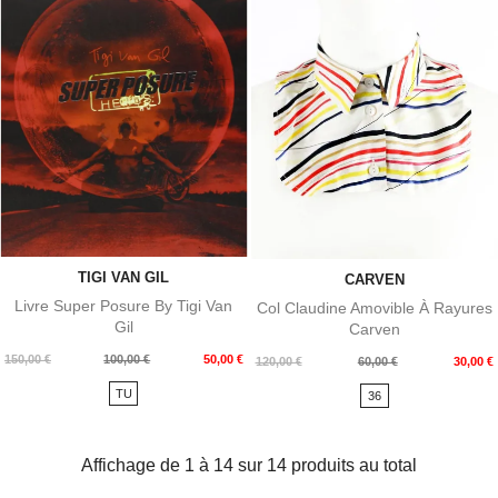
TIGI VAN GIL
CARVEN
Livre Super Posure By Tigi Van
Col Claudine Amovible À Rayures
Gil
Carven
Prix
Prix
150,00 €
100,00 €
50,00 €
Prix
Prix
120,00 €
60,00 €
30,00 €
de
de
TU
36
base
base
Affichage de 1 à 14 sur 14 produits au total