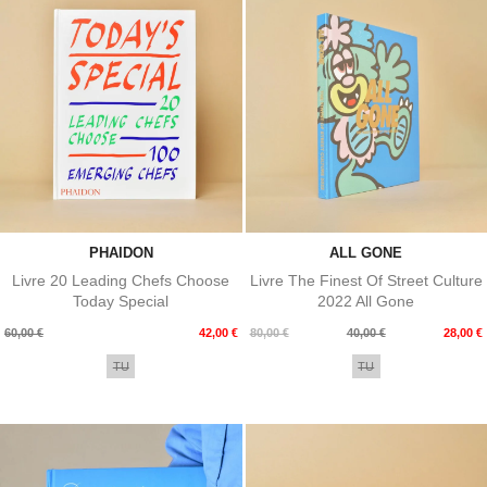
PHAIDON
ALL GONE
Livre 20 Leading Chefs Choose
Livre The Finest Of Street Culture
Today Special
2022 All Gone
Prix
Prix
Prix
Prix
60,00 €
42,00 €
80,00 €
40,00 €
28,00 €
de
de
TU
TU
base
base