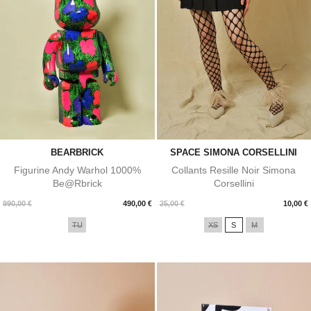
BEARBRICK
SPACE SIMONA CORSELLINI
Figurine Andy Warhol 1000%
Collants Resille Noir Simona
Be@rbrick
Corsellini
Prix
Prix
990,00 €
490,00 €
25,00 €
10,00 €
TU
XS
S
M