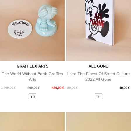
GRAFFLEX ARTS
ALL GONE
The World Without Earth Grafflex
Livre The Finest Of Street Culture
Arts
2022 All Gone
Prix
Prix
Prix
1 200,00 €
600,00 €
420,00 €
80,00 €
40,00 €
de
TU
TU
base