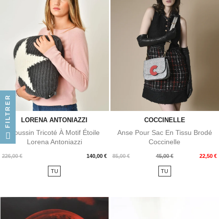
FILTRER
LORENA ANTONIAZZI
COCCINELLE
Coussin Tricoté À Motif Étoile
Anse Pour Sac En Tissu Brodé
Lorena Antoniazzi
Coccinelle
Prix
Prix
Prix
226,00 €
140,00 €
85,00 €
45,00 €
22,50 €
de
TU
TU
base