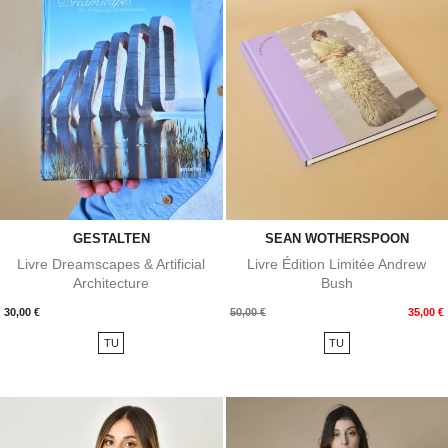
GESTALTEN
SEAN WOTHERSPOON
Livre Dreamscapes & Artificial
Livre Édition Limitée Andrew
Architecture
Bush
Prix
Prix
Prix
30,00 €
50,00 €
35,00 €
de
TU
TU
base