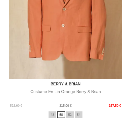
BERRY & BRIAN
Costume En Lin Orange Berry & Brian
Prix
Prix
522,00 €
315,00 €
157,50 €
de
48
50
52
54
base