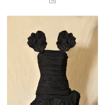
TU
base