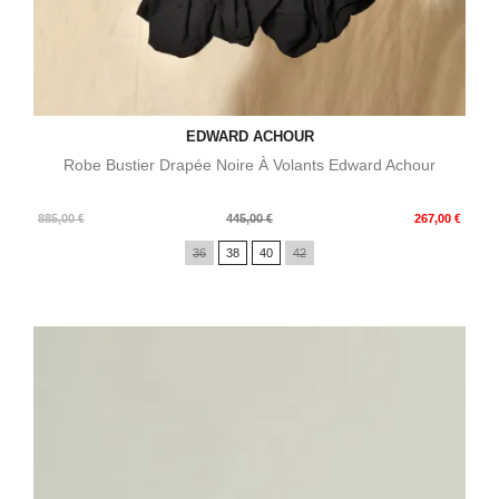
EDWARD ACHOUR
Robe Bustier Drapée Noire À Volants Edward Achour
Prix
Prix
885,00 €
445,00 €
267,00 €
de
36
38
40
42
base