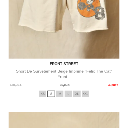
FRONT STREET
Short De Survêtement Beige Imprimé "Felix The Cat"
Front...
Prix
Prix
139,00 €
60,00 €
30,00 €
de
XS
S
M
L
XL
XXL
base