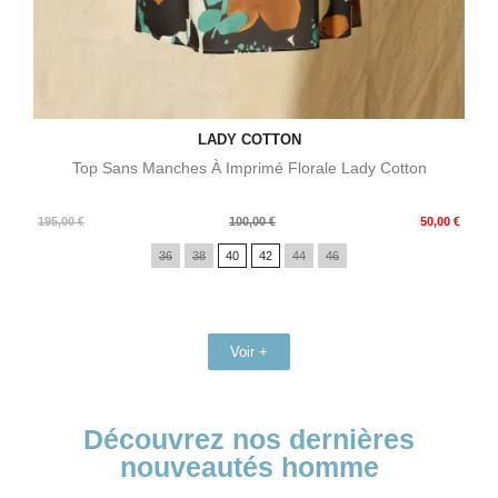
LADY COTTON
Top Sans Manches À Imprimé Florale Lady Cotton
Prix
Prix
195,00 €
100,00 €
50,00 €
de
36
38
40
42
44
46
base
Voir +
Découvrez nos dernières
nouveautés homme