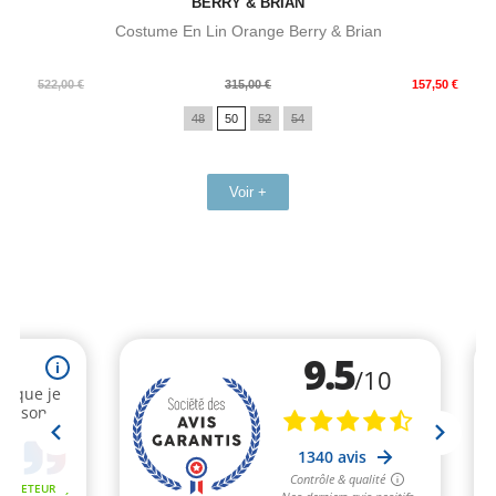
BERRY & BRIAN
Costume En Lin Orange Berry & Brian
Prix
Prix
522,00 €
315,00 €
157,50 €
de
48
50
52
54
base
Voir +