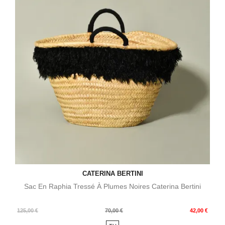
CATERINA BERTINI
Sac En Raphia Tressé À Plumes Noires Caterina Bertini
Prix
Prix
125,00 €
70,00 €
42,00 €
de