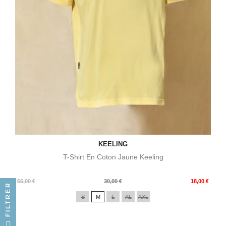
KEELING
T-Shirt En Coton Jaune Keeling
Prix
Prix
55,00 €
30,00 €
18,00 €
FILTRER
de
S
M
L
XL
XXL
base