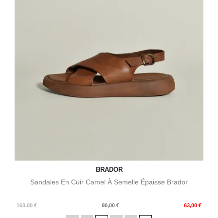
BRADOR
Sandales En Cuir Camel À Semelle Épaisse Brador
Prix
Prix
160,00 €
90,00 €
63,00 €
de