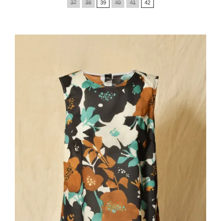
37
38
39
40
41
42
base