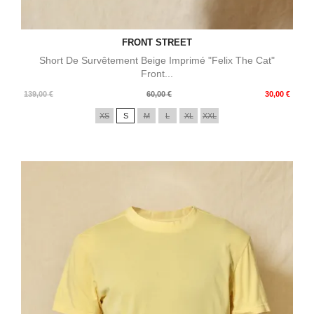
FRONT STREET
Short De Survêtement Beige Imprimé "Felix The Cat"
Front...
Prix
Prix
139,00 €
60,00 €
30,00 €
de
XS
S
M
L
XL
XXL
base