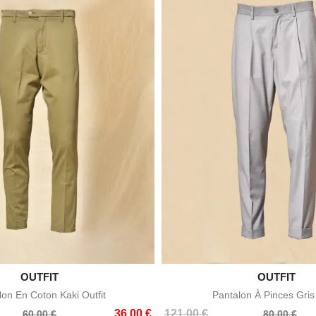

OUTFIT

OUTFIT
Aperçu rapide
Aperçu rapid
lon En Coton Kaki Outfit
Pantalon À Pinces Gris 
Prix
Prix
36,00 €
121,00 €
60,00 €
80,00 €