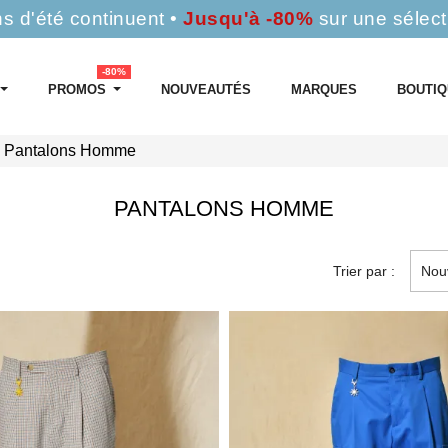
s d'été continuent •
Jusqu'à -80%
sur une sélect
-80%
PROMOS
NOUVEAUTÉS
MARQUES
BOUTI
Pantalons Homme
PANTALONS HOMME
Trier par :
Nou