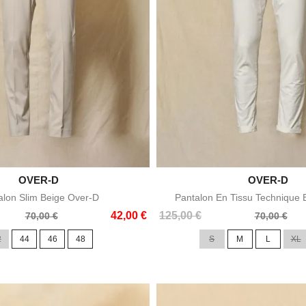

OVER-D

OVER-D
Aperçu rapide
Aperçu rapid
alon Slim Beige Over-D
Pantalon En Tissu Technique 
Prix
Prix
42,00 €
125,00 €
70,00 €
70,00 €
de
2
44
46
48
S
M
L
XL
base