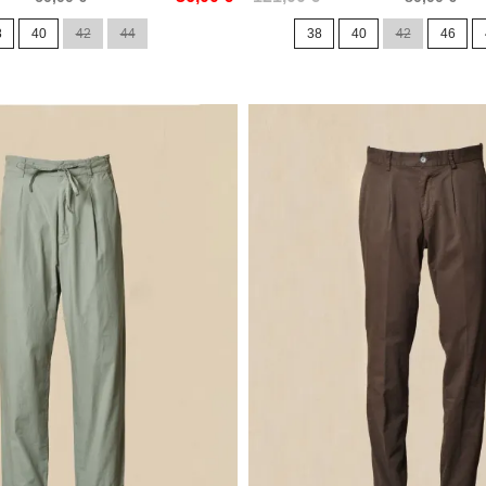
de
8
40
42
44
38
40
42
46
base