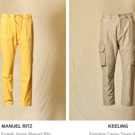

MANUEL RITZ

KEELING
Aperçu rapide
Aperçu rapid
 Fuselé Jaune Manuel Ritz
Pantalon Cargo Taupe K