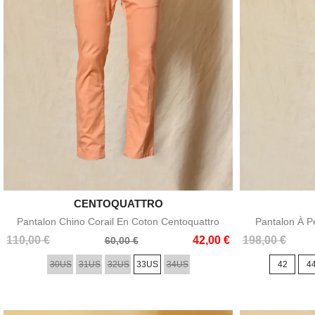

CENTOQUATTRO
Aperçu rapide
Pantalon Chino Corail En Coton Centoquattro
Pantalon À P
Prix
Prix
Prix
Prix
110,00 €
42,00 €
198,00 €
60,00 €
de
de
30US
31US
32US
33US
34US
42
4
base
base