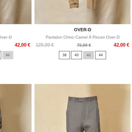

OVER-D
e
Aperçu rapide
Over-D
Pantalon Chino Camel À Pinces Over-D
Prix
Prix
42,00 €
125,00 €
42,00 €
70,00 €
de
50
38
40
42
44
base