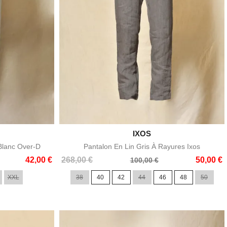

IXOS
e
Aperçu rapide
Blanc Over-D
Pantalon En Lin Gris À Rayures Ixos
Prix
Prix
42,00 €
268,00 €
50,00 €
100,00 €
de
XXL
38
40
42
44
46
48
50
base