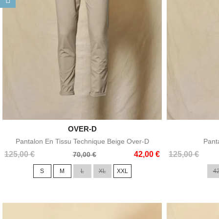

OVER-D
Aperçu rapide
Pantalon En Tissu Technique Beige Over-D
Pant
Prix
Prix
Prix
Prix
125,00 €
42,00 €
125,00 €
70,00 €
de
de
S
M
L
XL
XXL
4
base
base