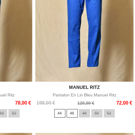

MANUEL RITZ
e
Aperçu rapide
uel Ritz
Pantalon En Lin Bleu Manuel Ritz
Prix
Prix
78,00 €
198,00 €
72,00 €
120,00 €
de
50
52
44
46
48
50
52
base