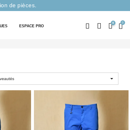
ion de pièces.
0
QUES
ESPACE PRO

veautés