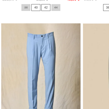
de
de
38
40
42
44
3
base
base