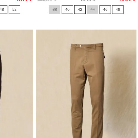
de
48
52
38
40
42
44
46
48
base