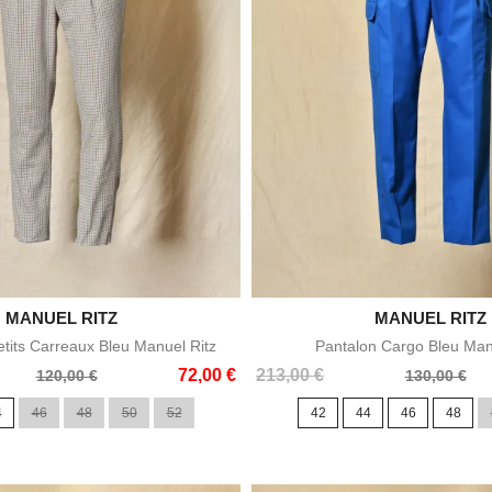

MANUEL RITZ

MANUEL RITZ
Aperçu rapide
Aperçu rapid
etits Carreaux Bleu Manuel Ritz
Pantalon Cargo Bleu Man
Prix
Prix
72,00 €
213,00 €
120,00 €
130,00 €
de
4
46
48
50
52
42
44
46
48
base