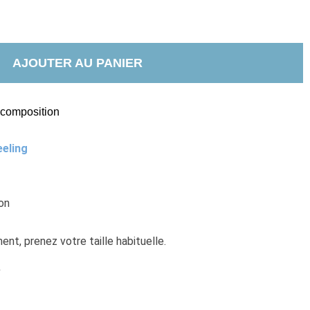
AJOUTER AU PANIER
t composition
eeling
on
nt, prenez votre taille habituelle.
e