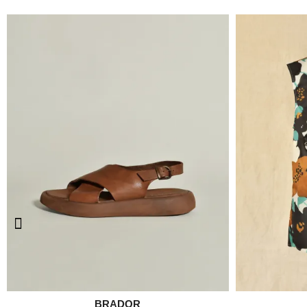

BRADOR
Aperçu rapide