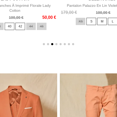
nches À Imprimé Florale Lady
Pantalon Palazzo En Lin Viole
Cotton
Prix
Prix
179,00 €
100,00 €
50,00 €
de
100,00 €
XS
S
M
L
base
8
40
42
44
46