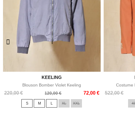

KEELING
Aperçu rapide
Blouson Bomber Violet Keeling
Costume E
Prix
Prix
Prix
Prix
220,00 €
72,00 €
522,00 €
120,00 €
de
de
S
M
L
XL
XXL
4
base
base