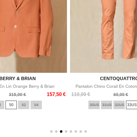

BERRY & BRIAN

CENTOQUATTR
Aperçu rapide
Aperçu rapid
n Lin Orange Berry & Brian
Pantalon Chino Corail En Coton
Prix
Prix
157,50 €
110,00 €
315,00 €
60,00 €
de
8
50
52
54
30US
31US
32US
33US
base