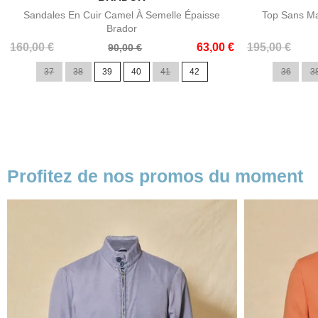
Sandales En Cuir Camel À Semelle Épaisse
Top Sans Ma
Brador
Prix
Prix
Prix
Prix
160,00 €
63,00 €
195,00 €
90,00 €
de
de
37
38
39
40
41
42
36
3
base
base
Profitez de nos promos du moment