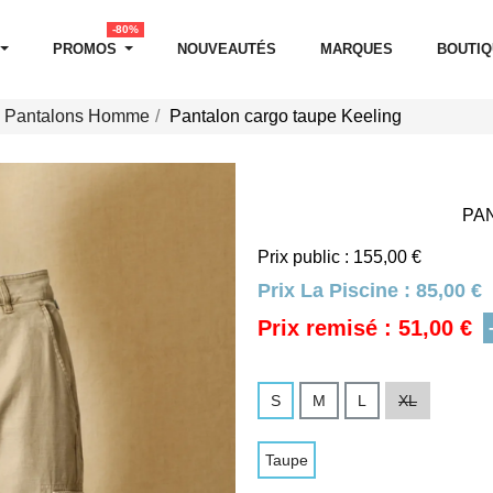
-80%
PROMOS
NOUVEAUTÉS
MARQUES
BOUTI
Pantalons Homme
Pantalon cargo taupe Keeling
PA
Prix public : 155,00 €
Prix La Piscine :
85,00 €
Prix remisé : 51,00 €
S
M
L
XL
Taupe