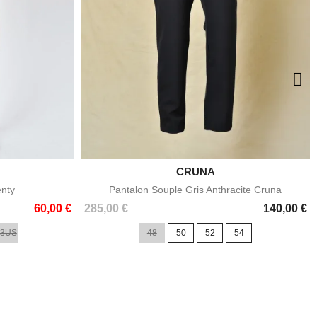

CRUNA
e
Aperçu rapide
enty
Pantalon Souple Gris Anthracite Cruna
Prix
60,00 €
285,00 €
140,00 €
33US
48
50
52
54