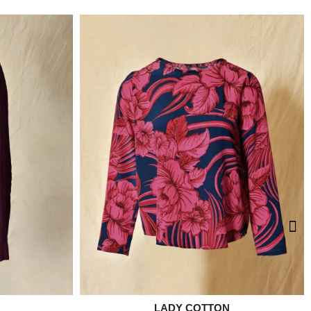

LADY COTTON
e
Aperçu rapide