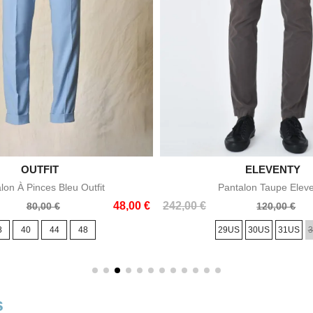

OUTFIT

ELEVENTY
Aperçu rapide
Aperçu rapid
lon À Pinces Bleu Outfit
Pantalon Taupe Elev
Prix
Prix
48,00 €
242,00 €
80,00 €
120,00 €
de
8
40
44
48
29US
30US
31US
base
s