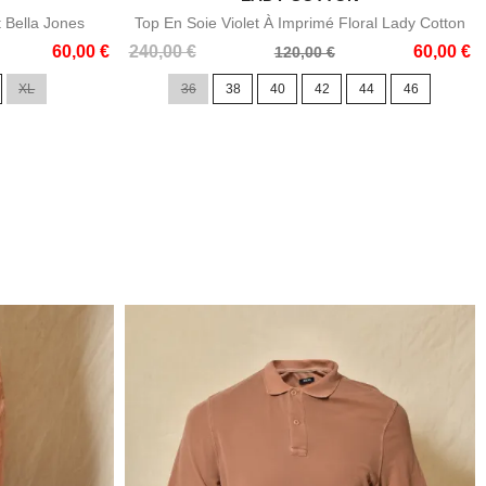
t Bella Jones
Top En Soie Violet À Imprimé Floral Lady Cotton
Prix
Prix
60,00 €
240,00 €
60,00 €
120,00 €
de
XL
36
38
40
42
44
46
base