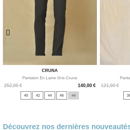

CRUNA
Aperçu rapide
Pantalon En Laine Gris Cruna
Panta
Prix
Prix
Prix
252,00 €
140,00 €
121,00 €
de
40
42
44
46
48
3
base
Découvrez nos dernières nouveauté