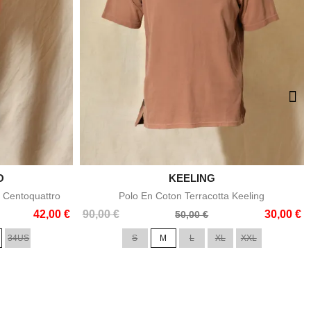
O

KEELING
e
Aperçu rapide
 Centoquattro
Polo En Coton Terracotta Keeling
Prix
Prix
42,00 €
90,00 €
30,00 €
50,00 €
de
34US
S
M
L
XL
XXL
base