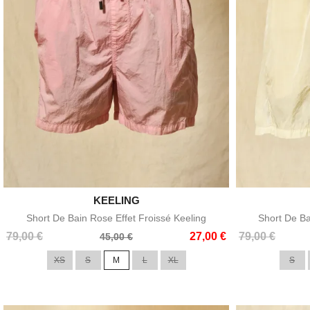

KEELING
Aperçu rapide
Short De Bain Rose Effet Froissé Keeling
Short De Ba
Prix
Prix
Prix
Prix
79,00 €
27,00 €
79,00 €
45,00 €
de
de
XS
S
M
L
XL
S
base
base