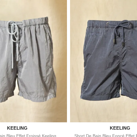

KEELING

KEELING
Aperçu rapide
Aperçu rapid
in Bleu Effet Froissé Keeling
Short De Bain Bleu Foncé Effet 