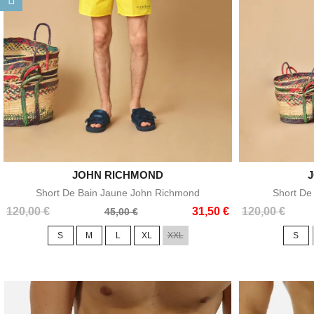
JOHN RICHMOND

Aperçu rapide
Short De Bain Jaune John Richmond
Short De
Prix
Prix
Prix
Prix
120,00 €
31,50 €
120,00 €
45,00 €
de
de
S
M
L
XL
XXL
S
base
base