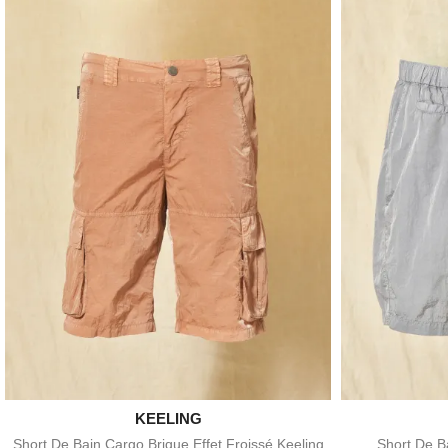

KEELING
Aperçu rapide
Short De Bain Cargo Brique Effet Froissé Keeling
Short De Ba