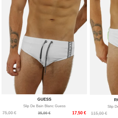

GUESS
Aperçu rapide
R
Slip De Bain Blanc Guess
Slip D
Prix
Prix
75,00 €
17,50 €
35,00 €
Prix
Prix
115,00 €
de