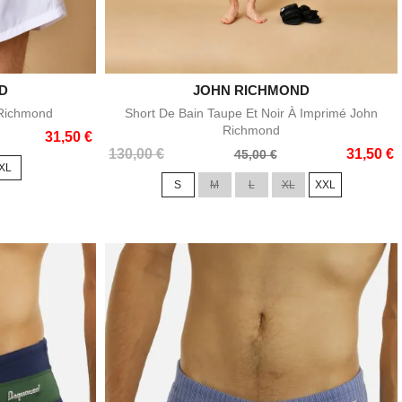
D
JOHN RICHMOND

e
Aperçu rapide
 Richmond
Short De Bain Taupe Et Noir À Imprimé John
Richmond
31,50 €
Prix
Prix
130,00 €
31,50 €
45,00 €
XL
de
S
M
L
XL
XXL
base