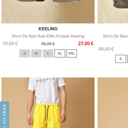

KEELING
Aperçu rapide
Short De Bain Kaki Effet Froissé Keeling
Short De Bain
Prix
Prix
79,00 €
27,00 €
45,00 €
Prix
Prix
de
89,00 €
S
M
L
XL
XXL
de
base
S
base
FILTRER