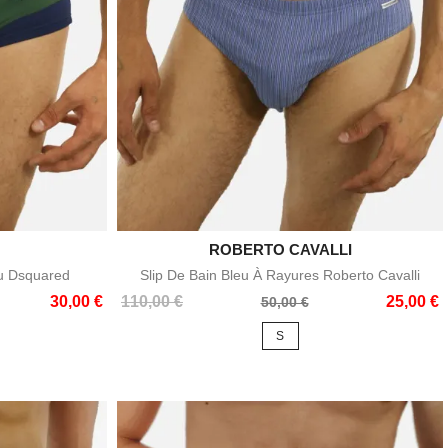
ROBERTO CAVALLI

e
Aperçu rapide
eu Dsquared
Slip De Bain Bleu À Rayures Roberto Cavalli
Prix
Prix
30,00 €
110,00 €
25,00 €
50,00 €
de
S
base