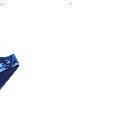
de
3XL
S
base