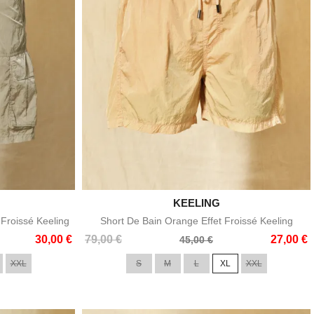

KEELING
e
Aperçu rapide
Froissé Keeling
Short De Bain Orange Effet Froissé Keeling
Prix
Prix
30,00 €
79,00 €
27,00 €
45,00 €
de
XXL
S
M
L
XL
XXL
base