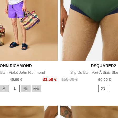
JOHN RICHMOND


DSQUARED2
Aperçu rapide
Aperçu rapid
 Bain Violet John Richmond
Slip De Bain Vert À Biais Bl
Prix
Prix
31,50 €
150,00 €
45,00 €
60,00 €
de
M
L
XL
XXL
XS
base