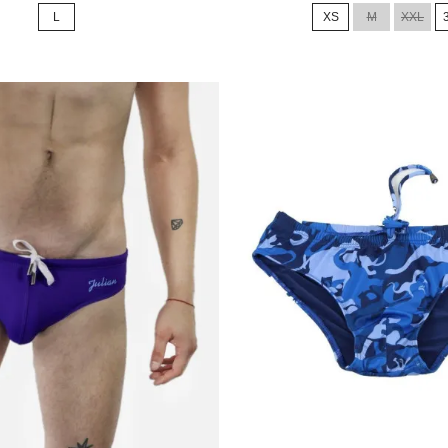
de
L
XS
M
XXL
base