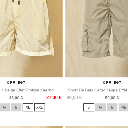

KEELING

KEELING
Aperçu rapide
Aperçu rapid
in Beige Effet Froissé Keeling
Short De Bain Cargo Taupe Effet 
Prix
Prix
27,00 €
89,00 €
45,00 €
50,00 €
de
M
L
XL
XXL
S
M
L
XL
base