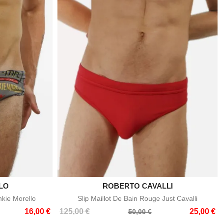
LO
ROBERTO CAVALLI

e
Aperçu rapide
nkie Morello
Slip Maillot De Bain Rouge Just Cavalli
Prix
Prix
16,00 €
125,00 €
25,00 €
50,00 €