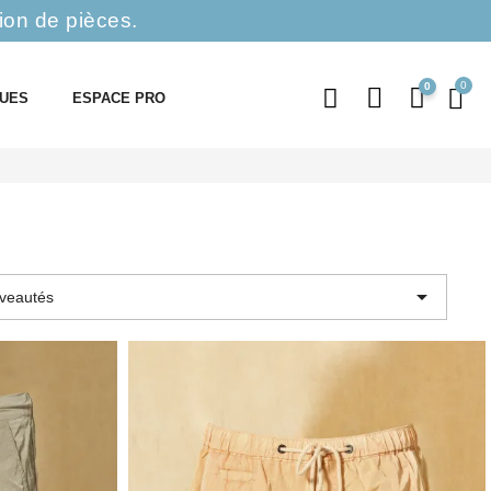
ion de pièces.
0
QUES
ESPACE PRO

veautés