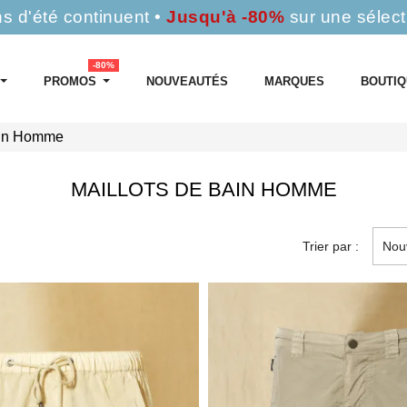
s d'été continuent •
Jusqu'à -80%
sur une sélect
-80%
PROMOS
NOUVEAUTÉS
MARQUES
BOUTI
ain Homme
MAILLOTS DE BAIN HOMME
Trier par :
Nou