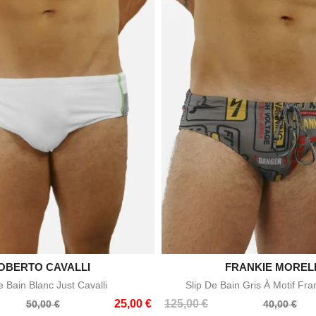
OBERTO CAVALLI

FRANKIE MOREL

Aperçu rapide
Aperçu rapid
e Bain Blanc Just Cavalli
Slip De Bain Gris À Motif Fra
Prix
Prix
25,00 €
125,00 €
50,00 €
40,00 €