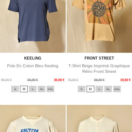
KEELING
FRONT STREET
Polo En Coton Bleu Keeling
T-Shirt Beige Imprimé Graphique
Rétro Front Street
Prix
Prix
Prix
Prix
90,00 €
50,00 €
30,00 €
75,00 €
39,00 €
19,50 €
de
de
S
M
L
XL
XXL
S
M
L
XL
XXL
base
base