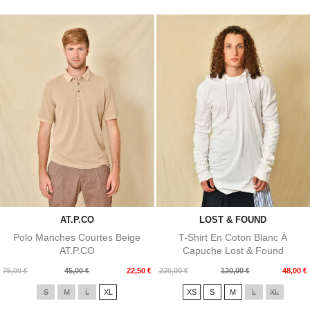
AT.P.CO
LOST & FOUND
Polo Manches Courtes Beige
T-Shirt En Coton Blanc À
AT.P.CO
Capuche Lost & Found
Prix
Prix
Prix
Prix
75,00 €
45,00 €
22,50 €
220,00 €
120,00 €
48,00 €
de
de
S
M
L
XL
XS
S
M
L
XL
base
base