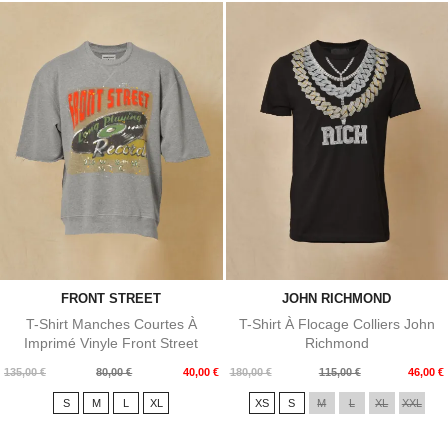
FRONT STREET
JOHN RICHMOND
T-Shirt Manches Courtes À
T-Shirt À Flocage Colliers John
Imprimé Vinyle Front Street
Richmond
Prix
Prix
Prix
Prix
135,00 €
80,00 €
40,00 €
180,00 €
115,00 €
46,00 €
de
de
S
M
L
XL
XS
S
M
L
XL
XXL
base
base