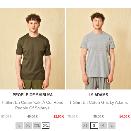
PEOPLE OF SHIBUYA
LY ADAMS
T-Shirt En Coton Kaki À Col Rond
T-Shirt En Coton Gris Ly Adams
People Of Shibuya
Prix
Prix
Prix
Prix
87,00 €
45,00 €
22,50 €
75,00 €
35,00 €
14,00 €
de
de
L
XL
XXL
3XL
XS
S
M
L
base
base