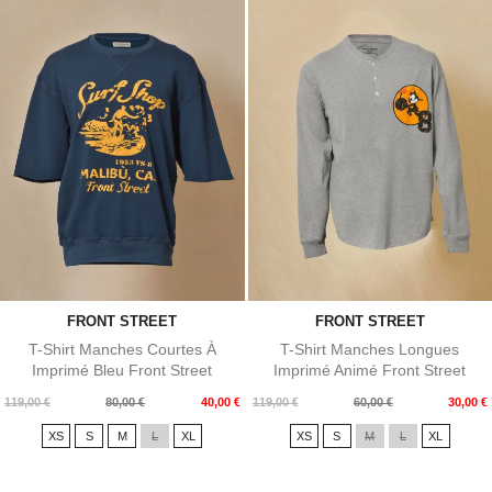
FRONT STREET
FRONT STREET
T-Shirt Manches Courtes À
T-Shirt Manches Longues
Imprimé Bleu Front Street
Imprimé Animé Front Street
Prix
Prix
Prix
Prix
119,00 €
80,00 €
40,00 €
119,00 €
60,00 €
30,00 €
de
de
XS
S
M
L
XL
XS
S
M
L
XL
base
base