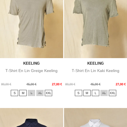
KEELING
KEELING
T-Shirt En Lin Greige Keeling
T-Shirt En Lin Kaki Keeling
Prix
Prix
Prix
Prix
80,00 €
45,00 €
27,00 €
80,00 €
45,00 €
27,00 €
de
de
S
M
L
XL
XXL
S
M
L
XL
XXL
base
base