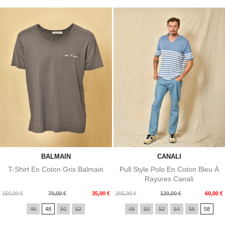
BALMAIN
CANALI
T-Shirt En Coton Gris Balmain
Pull Style Polo En Coton Bleu À
Rayures Canali
Prix
Prix
Prix
Prix
150,00 €
70,00 €
35,00 €
205,00 €
120,00 €
60,00 €
de
de
46
48
50
52
48
50
52
54
56
58
base
base