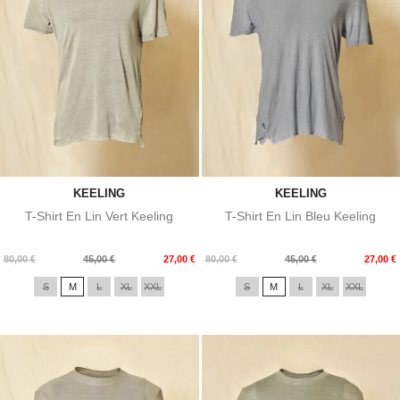
KEELING
KEELING
T-Shirt En Lin Vert Keeling
T-Shirt En Lin Bleu Keeling
Prix
Prix
Prix
Prix
80,00 €
45,00 €
27,00 €
80,00 €
45,00 €
27,00 €
de
de
S
M
L
XL
XXL
S
M
L
XL
XXL
base
base