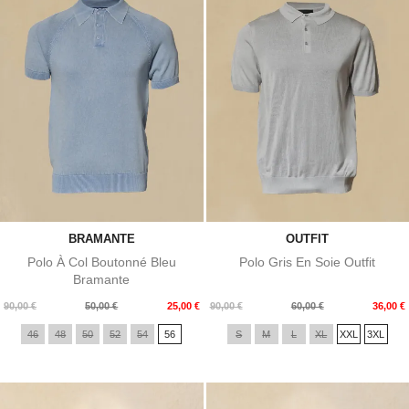
BRAMANTE
OUTFIT
Polo À Col Boutonné Bleu
Polo Gris En Soie Outfit
Bramante
Prix
Prix
Prix
Prix
90,00 €
50,00 €
25,00 €
90,00 €
60,00 €
36,00 €
de
de
46
48
50
52
54
56
S
M
L
XL
XXL
3XL
base
base