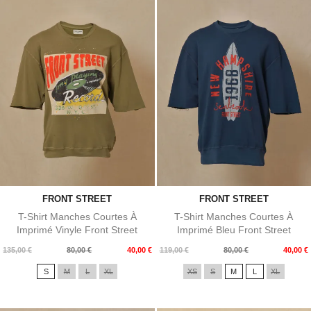
FRONT STREET
FRONT STREET
T-Shirt Manches Courtes À
T-Shirt Manches Courtes À
Imprimé Vinyle Front Street
Imprimé Bleu Front Street
Prix
Prix
Prix
Prix
135,00 €
80,00 €
40,00 €
119,00 €
80,00 €
40,00 €
de
de
S
M
L
XL
XS
S
M
L
XL
base
base