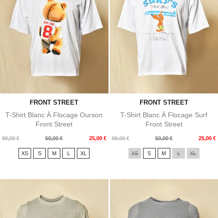
FRONT STREET
FRONT STREET
T-Shirt Blanc À Flocage Ourson
T-Shirt Blanc À Flocage Surf
Front Street
Front Street
Prix
Prix
Prix
Prix
99,00 €
50,00 €
25,00 €
99,00 €
50,00 €
25,00 €
de
de
XS
S
M
L
XL
XS
S
M
L
XL
base
base