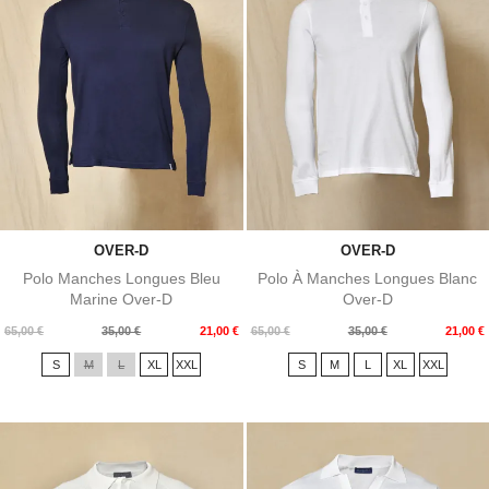
OVER-D
OVER-D
Polo Manches Longues Bleu
Polo À Manches Longues Blanc
Marine Over-D
Over-D
Prix
Prix
Prix
Prix
65,00 €
35,00 €
21,00 €
65,00 €
35,00 €
21,00 €
de
de
S
M
L
XL
XXL
S
M
L
XL
XXL
base
base