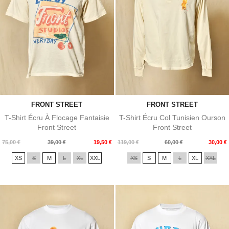
FRONT STREET
FRONT STREET
T-Shirt Écru À Flocage Fantaisie
T-Shirt Écru Col Tunisien Ourson
Front Street
Front Street
Prix
Prix
Prix
Prix
75,00 €
39,00 €
19,50 €
119,00 €
60,00 €
30,00 €
de
de
XS
S
M
L
XL
XXL
XS
S
M
L
XL
XXL
base
base