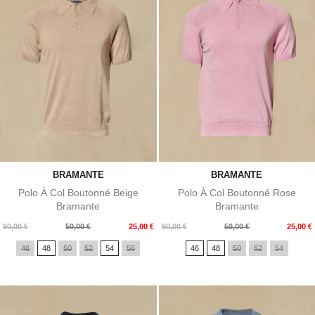
BRAMANTE
BRAMANTE
Polo À Col Boutonné Beige
Polo À Col Boutonné Rose
Bramante
Bramante
Prix
Prix
Prix
Prix
90,00 €
50,00 €
25,00 €
90,00 €
50,00 €
25,00 €
de
de
46
48
50
52
54
56
46
48
50
52
54
base
base