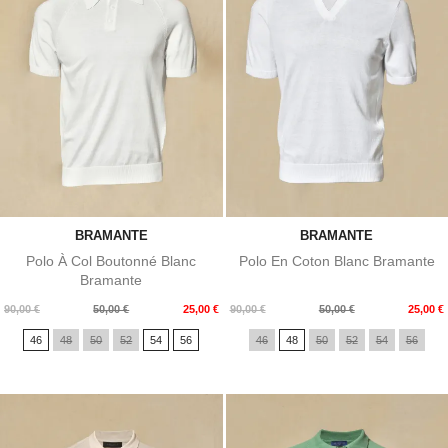
BRAMANTE
BRAMANTE
Polo À Col Boutonné Blanc
Polo En Coton Blanc Bramante
Bramante
Prix
Prix
Prix
Prix
90,00 €
50,00 €
25,00 €
90,00 €
50,00 €
25,00 €
de
de
46
48
50
52
54
56
46
48
50
52
54
56
base
base