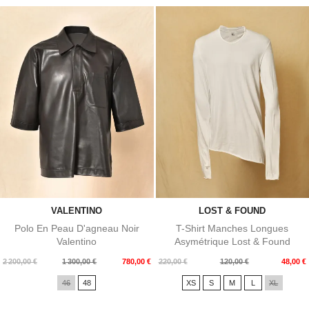
VALENTINO
LOST & FOUND
Polo En Peau D'agneau Noir
T-Shirt Manches Longues
Valentino
Asymétrique Lost & Found
Prix
Prix
Prix
Prix
2 200,00 €
1 300,00 €
780,00 €
220,00 €
120,00 €
48,00 €
de
de
46
48
XS
S
M
L
XL
base
base