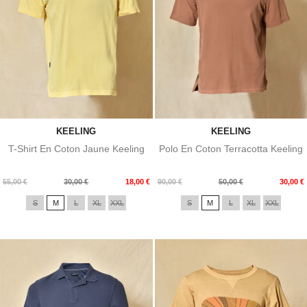
KEELING
KEELING
T-Shirt En Coton Jaune Keeling
Polo En Coton Terracotta Keeling
Prix
Prix
Prix
Prix
55,00 €
30,00 €
18,00 €
90,00 €
50,00 €
30,00 €
de
de
S
M
L
XL
XXL
S
M
L
XL
XXL
base
base