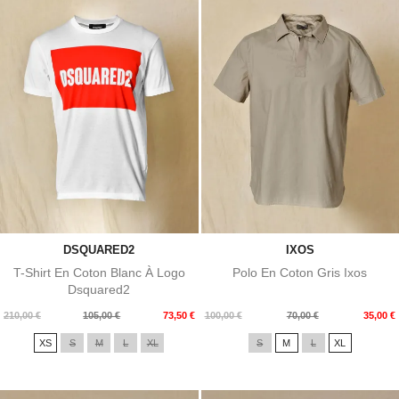
DSQUARED2
IXOS
T-Shirt En Coton Blanc À Logo
Polo En Coton Gris Ixos
Dsquared2
Prix
Prix
Prix
Prix
210,00 €
105,00 €
73,50 €
100,00 €
70,00 €
35,00 €
de
de
XS
S
M
L
XL
S
M
L
XL
base
base