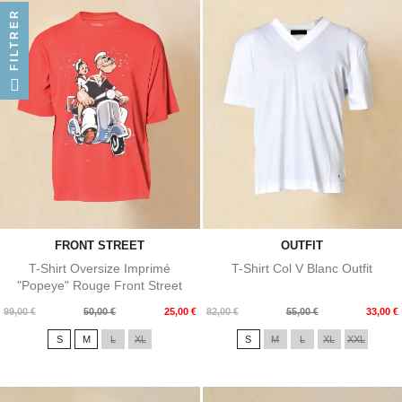
FILTRER
FRONT STREET
OUTFIT
T-Shirt Oversize Imprimé
T-Shirt Col V Blanc Outfit
"Popeye" Rouge Front Street
Prix
Prix
Prix
Prix
99,00 €
50,00 €
25,00 €
82,00 €
55,00 €
33,00 €
de
de
S
M
L
XL
S
M
L
XL
XXL
base
base