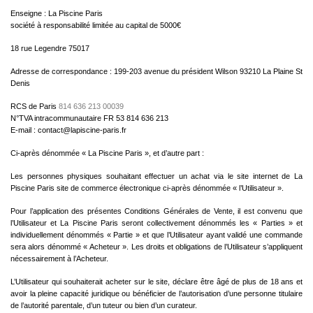
Enseigne : La Piscine Paris
société à responsabilité limitée au capital de 5000€
18 rue Legendre 75017
Adresse de correspondance : 199-203 avenue du président Wilson 93210 La Plaine St
Denis
RCS de Paris
814 636 213 00039
N°TVA intracommunautaire FR 53 814 636 213
E-mail : contact@lapiscine-paris.fr
Ci-après dénommée « La Piscine Paris », et d’autre part :
Les personnes physiques souhaitant effectuer un achat via le site internet de La
Piscine Paris site de commerce électronique ci-après dénommée « l’Utilisateur ».
Pour l’application des présentes Conditions Générales de Vente, il est convenu que
l’Utilisateur et La Piscine Paris seront collectivement dénommés les « Parties » et
individuellement dénommés « Partie » et que l’Utilisateur ayant validé une commande
sera alors dénommé « Acheteur ». Les droits et obligations de l’Utilisateur s’appliquent
nécessairement à l’Acheteur.
L’Utilisateur qui souhaiterait acheter sur le site, déclare être âgé de plus de 18 ans et
avoir la pleine capacité juridique ou bénéficier de l’autorisation d’une personne titulaire
de l’autorité parentale, d’un tuteur ou bien d’un curateur.