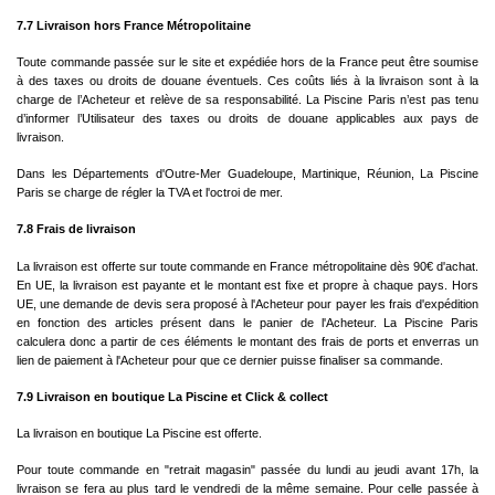
7.7 Livraison hors France Métropolitaine
Toute commande passée sur le site et expédiée hors de la France peut être soumise
à des taxes ou droits de douane éventuels. Ces coûts liés à la livraison sont à la
charge de l’Acheteur et relève de sa responsabilité. La Piscine Paris n’est pas tenu
d’informer l’Utilisateur des taxes ou droits de douane applicables aux pays de
livraison.
Dans les Départements d'Outre-Mer Guadeloupe, Martinique, Réunion, La Piscine
Paris se charge de régler la TVA et l'octroi de mer.
7.8 Frais de livraison
La livraison est offerte sur toute commande en France métropolitaine dès 90€ d'achat.
En UE, la livraison est payante et le montant est fixe et propre à chaque pays. Hors
UE, une demande de devis sera proposé à l'Acheteur pour payer les frais d'expédition
en fonction des articles présent dans le panier de l'Acheteur. La Piscine Paris
calculera donc a partir de ces éléments le montant des frais de ports et enverras un
lien de paiement à l'Acheteur pour que ce dernier puisse finaliser sa commande.
7.9 Livraison en boutique La Piscine et Click & collect
La livraison en boutique La Piscine est offerte.
Pour toute commande en "retrait magasin" passée du lundi au jeudi avant 17h, la
livraison se fera au plus tard le vendredi de la même semaine. Pour celle passée à