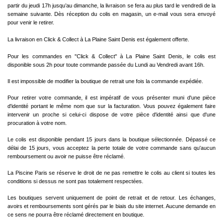
partir du jeudi 17h jusqu’au dimanche, la livraison se fera au plus tard le vendredi de la
semaine suivante. Dès réception du colis en magasin, un e-mail vous sera envoyé
pour venir le retirer.
La livraison en Click & Collect à La Plaine Saint Denis est également offerte.
Pour les commandes en "Click & Collect" à La Plaine Saint Denis, le colis est
disponible sous 2h pour toute commande passée du Lundi au Vendredi avant 16h.
Il est impossible de modifier la boutique de retrait une fois la commande expédiée.
Pour retirer votre commande, il est impératif de vous présenter muni d'une pièce
d'identité portant le même nom que sur la facturation. Vous pouvez également faire
intervenir un proche si celui-ci dispose de votre pièce d'identité ainsi que d'une
procuration à votre nom.
Le colis est disponible pendant 15 jours dans la boutique sélectionnée. Dépassé ce
délai de 15 jours, vous acceptez la perte totale de votre commande sans qu'aucun
remboursement ou avoir ne puisse être réclamé.
La Piscine Paris se réserve le droit de ne pas remettre le colis au client si toutes les
conditions si dessus ne sont pas totalement respectées.
Les boutiques servent uniquement de point de retrait et de retour. Les échanges,
avoirs et remboursements sont gérés par le biais du site internet. Aucune demande en
ce sens ne pourra être réclamé directement en boutique.