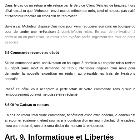
Dans le cas ou un retour a été refusé par le Service Client (Articles de beautés, hors
délai, etc...) et que l'Acheteur renvoi tout de même son colis, celui-ci ne sera pas traité
et l'Acheteur recevra un email afin de l'en aviser.
Suite à ça, l'Acheteur dispose d'un mois pour venir récupérer son colis en boutique ou
pour demander une re-livraison à d
omicile/point relais. En cas de re-livraison à
domicile ou en point relais, le retour sera expédié après règlement des frais de ports
associés.
8.5 Commande revenue au dépôt
Si une commande avec une livraison en boutique, à domicile ou en point relais revient
au dépôt sans motif ni demande de retour, l'Acheteur dispose d'un mois pour
demander la nouvelle expédition en réglant au préalable les frais de livraisons
associés.
Passé ce délai, vous acceptez la perte totale de votre commande sans qu'aucun
remboursement ou avoir ne puisse être réclamé.
8.6 Offre Cadeau et retours
En cas de retour total d'une commande, bénéficiant d'une offre cadeau, le cadeau est
à retourner également, étant soumis à la condition d'un minimum d'achat. Si le cadeau
n'est pas retourné, son prix sera déduit du montant à rembourser.
Art. 9. Informatique et Libertés