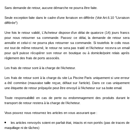
Sans demande de retour, aucune démarche ne pourra être faite.
Seule exception faite dans le cadre d'une livraison en différée (Voir Art.6.10 "Livraison
différée")
Une fois le retour validé, L'Acheteur dispose d'un délai de quatorze (14) jours francs
pour nous retourner sa commande. Passez ce délai, la demande de retour sera
annulée et celui-ci ne pourra plus retourner sa commande. Si toutefois le colis nous
est tout de même retourné, le retour ne sera pas traité et l'Acheteur recevra un email
pour qu'il puisse récupérer son retour en boutique ou à domicile/point relais après
règlement des frais de ports associés.
Les frais de retour sont à la charge de l'Acheteur.
Les frais de retour sont à la charge du site La Piscine Paris uniquement si une erreur
a été commise (mauvaise taille reçue, défaut sur l'article). Dans ce cas uniquement
une étiquette de retour prépayée peut être envoyé à l'Acheteur sur sa boite email.
Toute responsabilité en cas de perte ou endommagement des produits durant le
transport de retour restera à la charge de l'Acheteur.
Vous pouvez nous retournez les articles en vous assurant que :
les articles renvoyés soient en parfait état, intacts et non portés (pas de traces de
maquillage ni de tâches)