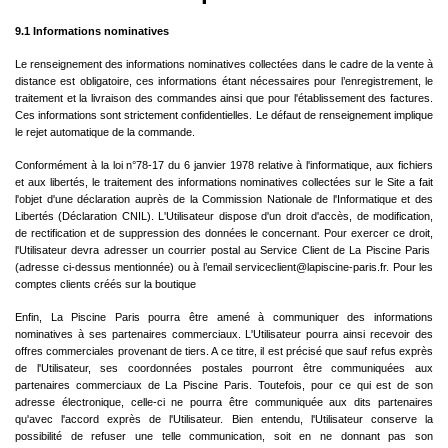
9.1 Informations nominatives
Le renseignement des informations nominatives collectées dans le cadre de la vente à
distance est obligatoire, ces informations étant nécessaires pour l’enregistrement, le
traitement et la livraison des commandes ainsi que pour l'établissement des factures.
Ces informations sont strictement confidentielles. Le défaut de renseignement implique
le rejet automatique de la commande.
Conformément à la loi n°78-17 du 6 janvier 1978 relative à l'informatique, aux fichiers
et aux libertés, le traitement des informations nominatives collectées sur le Site a fait
l'objet d'une déclaration auprès de la Commission Nationale de l'Informatique et des
Libertés (Déclaration CNIL). L'Utilisateur dispose d'un droit d'accès, de modification,
de rectification et de suppression des données le concernant. Pour exercer ce droit,
l'Utilisateur devra adresser un courrier postal au Service Client de La Piscine Paris
(adresse ci-dessus mentionnée) ou à l’email serviceclient@lapiscine-paris.fr. Pour les
comptes clients créés sur la boutique
Enfin, La Piscine Paris pourra être amené à communiquer des informations
nominatives à ses partenaires commerciaux. L'Utilisateur pourra ainsi recevoir des
offres commerciales provenant de tiers. A ce titre, il est précisé que sauf refus exprès
de l'Utilisateur, ses coordonnées postales pourront être communiquées aux
partenaires commerciaux de La Piscine Paris. Toutefois, pour ce qui est de son
adresse électronique, celle-ci ne pourra être communiquée aux dits partenaires
qu'avec l'accord exprès de l'Utilisateur. Bien entendu, l'Utilisateur conserve la
possibilité de refuser une telle communication, soit en ne donnant pas son