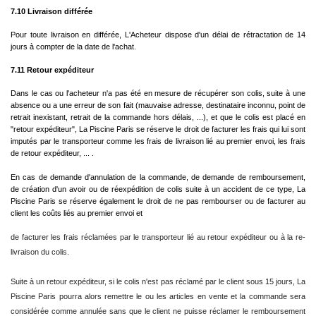
7.10 Livraison différée
Pour toute livraison en différée, L'Acheteur dispose d'un délai de rétractation de 14
jours à compter de la date de l'achat.
7.11 Retour expéditeur
Dans le cas ou l'acheteur n'a pas été en mesure de récupérer son colis, suite à une
absence ou a une erreur de son fait (mauvaise adresse, destinataire inconnu, point de
retrait inexistant, retrait de la commande hors délais, ...), et que le colis
est placé en
"retour expéditeur", La Piscine Paris se réserve le droit de facturer les frais qui lui sont
imputés par le transporteur comme les frais de livraison lié au premier envoi, les frais
de retour expéditeur, ... .
En cas de demande d'annulation de la commande, de demande de remboursement,
de création d'un avoir ou de réexpédition de colis suite à un accident de ce type, La
Piscine Paris se réserve également le droit de ne pas rembourser ou de facturer au
client les coûts liés au premier envoi et
de facturer les frais réclamées par le transporteur lié au retour expéditeur ou à la re-
livraison du colis.
Suite à un retour expéditeur, si le colis n'est pas réclamé par le client sous 15 jours, La
Piscine Paris pourra alors remettre le ou les articles en vente et la commande sera
considérée comme annulée sans que le client ne puisse réclamer le remboursement