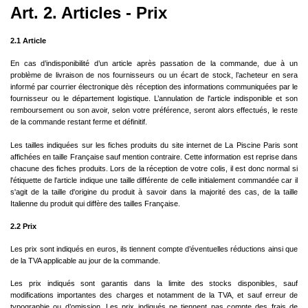
Art. 2. Articles - Prix
2.1 Article
En cas d’indisponibilité d’un article après passation de la commande, due à un
problème de livraison de nos fournisseurs ou un écart de stock, l’acheteur en sera
informé par courrier électronique dès réception des informations communiquées par le
fournisseur ou le département logistique. L’annulation de l'article indisponible et son
remboursement ou son avoir, selon votre préférence, seront alors effectués, le reste
de la commande restant ferme et définitif.
Les tailles indiquées sur les fiches produits du site internet de La Piscine Paris sont
affichées en taille Française sauf mention contraire. Cette information est reprise dans
chacune des fiches produits. Lors de la réception de votre colis, il est donc normal si
l'étiquette de l'article indique une taille différente de celle initialement commandée car il
s'agit de la taille d'origine du produit à savoir dans la majorité des cas, de la taille
Italienne du produit qui diffère des tailles Française.
2.2 Prix
Les prix sont indiqués en euros, ils tiennent compte d’éventuelles réductions ainsi que
de la TVA applicable au jour de la commande.
Les prix indiqués sont garantis dans la limite des stocks disponibles, sauf
modifications importantes des charges et notamment de la TVA, et sauf erreur de
typographie ou d’omission. Les prix indiqués ne tiennent pas compte des frais de