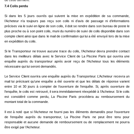
de cette dernière.
7.4 Colis perdu
Si dans les 5 jours ouvrés qui suivent la mise en expédition de sa commande,
l’Acheteur n’a toujours pas reçu son colis ni d’avis de passage ni d’informations
précises via le suivi en ligne de son colis, il doit se rendre dans son bureau de poste le
plus proche ou à son point colis, muni du numéro de suivi de colis disponible dans son
compte client ainsi que dans le mail de confirmation qui lui a été envoyé lors de la mise
en expédition du colis.
Si le Transporteur ne trouve aucune trace du colis, l’Acheteur devra prendre contact
dans les meilleurs délais avec le Service Client de La Piscine Paris qui ouvrira une
enquête auprès du transporteur après avoir reçu de l'Acheteur tous les éléments
nécessaire qui lui seront demandés.
Le Service Client ouvrira une enquête auprès du Transporteur. L’Acheteur recevra un
mail lui précisant qu’une enquête a été ouverte et que les délais de réponse varient
entre 10 et 30 jours à compter de l’ouverture de l’enquête. Si, après ouverture de
l'enquête, le colis est retrouvé, il sera immédiatement réexpédié à l’Acheteur. Si le colis
est considéré comme perdu, La Piscine Paris procédera au remboursement du
montant total de la commande.
Il est à noté que si l'Acheteur ne fourni pas les éléments demandés pour l'ouverture
de l'enquête auprès du transporteur, La Piscine Paris ne peut être tenu pour
responsable et aucune demande de remboursement ou de remplacement ne pourra
être exigé par l'Acheteur.