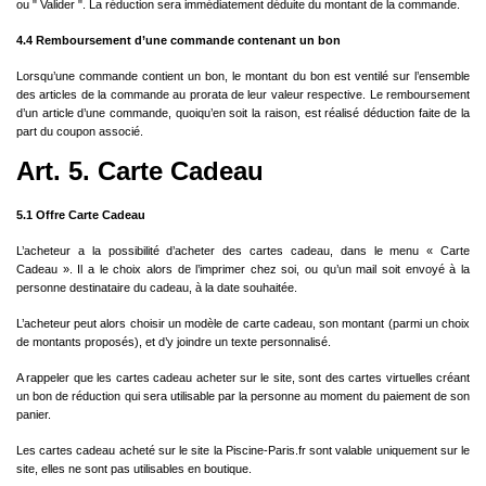
ou " Valider ". La réduction sera immédiatement déduite du montant de la commande.
4.4 Remboursement d’une commande contenant un bon
Lorsqu’une commande contient un bon, le montant du bon est ventilé sur l’ensemble
des articles de la commande au prorata de leur valeur respective. Le remboursement
d’un article d’une commande, quoiqu’en soit la raison, est réalisé déduction faite de la
part du coupon associé.
Art. 5. Carte Cadeau
5.1 Offre Carte Cadeau
L’acheteur a la possibilité d’acheter des cartes cadeau, dans le menu « Carte
Cadeau ». Il a le choix alors de l’imprimer chez soi, ou qu’un mail soit envoyé à la
personne destinataire du cadeau, à la date souhaitée.
L’acheteur peut alors choisir un modèle de carte cadeau, son montant (parmi un choix
de montants proposés), et d’y joindre un texte personnalisé.
A rappeler que les cartes cadeau acheter sur le site, sont des cartes virtuelles créant
un bon de réduction qui sera utilisable par la personne au moment du paiement de son
panier.
Les cartes cadeau acheté sur le site la Piscine-Paris.fr sont valable uniquement sur le
site, elles ne sont pas utilisables en boutique.