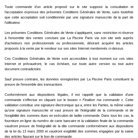
Toute commande d’un article proposé sur le site suppose la consultation et
l’acceptation expresse des présentes Conditions Générales de Vente, sans toutefois
que cette acceptation soit conditionnée par une signature manuscrite de la part de
l’utilisateur.
Les présentes Conditions Générales de Vente s'appliquent, sans restriction ni réserve
à l'ensemble des ventes conclues par La Piscine Paris via son site web auprès
d'acheteurs non professionnels ou professionnels, désirant acquérir les articles
proposés à la vente par le vendeur sur ses sites Internet mentionnés ci-dessus.
Ces Conditions Générales de Vente sont accessibles à tout moment sur ces sites
Internet et prévaudront, le cas échéant, sur toute autre version ou tout autre
document contradictoire.
Sauf preuve contraire, les données enregistrées par La Piscine Paris constituent la
preuve de l'ensemble des transactions.
Conformément aux dispositions légales, il est rappelé que la validation d’une
commande s’effectue en cliquant sur le bouton
« Finaliser ma commande »
. Cette
validation constitue une signature électronique qui a, entre les Parties, la même valeur
qu’une signature manuscrite et vaut preuve de l’intégralité de la commande et de
l’exigibilité des sommes dues en exécution de ladite commande. Dans tous les cas, la
fourniture en ligne du numéro de carte bancaire et la validation finale de la commande
vaudront preuve de l'intégralité de la dite commande conformément aux dispositions
de la loi du 13 mars 2000 et vaudront exigibilité des sommes engagées par la saisie
des articles figurant sur le bon de commande.