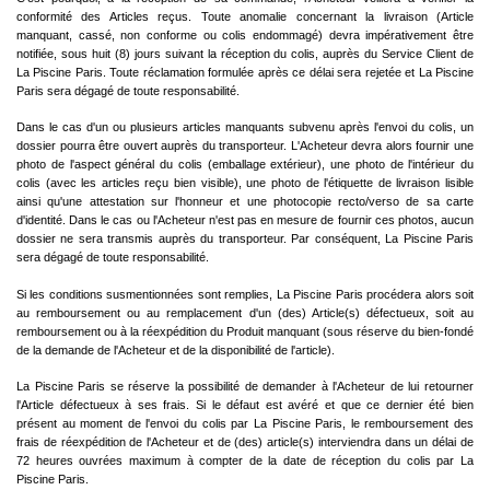
conformité des Articles reçus. Toute anomalie concernant la livraison (Article
manquant, cassé, non conforme ou colis endommagé) devra impérativement être
notifiée, sous huit (8) jours suivant la réception du colis, auprès du Service Client de
La Piscine Paris. Toute réclamation formulée après ce délai sera rejetée et La Piscine
Paris sera dégagé de toute responsabilité.
Dans le cas d'un ou plusieurs articles manquants subvenu après l'envoi du colis, un
dossier pourra être ouvert auprès du transporteur. L'Acheteur devra alors fournir une
photo de l'aspect général du colis (emballage extérieur), une photo de l'intérieur du
colis (avec les articles reçu bien visible), une photo de l'étiquette de livraison lisible
ainsi qu'une attestation sur l'honneur et une photocopie recto/verso de sa carte
d'identité. Dans le cas ou l'Acheteur n'est pas en mesure de fournir ces photos, aucun
dossier ne sera transmis auprès du transporteur. Par conséquent, La Piscine Paris
sera dégagé de toute responsabilité.
Si les conditions susmentionnées sont remplies, La Piscine Paris procédera alors soit
au remboursement ou au remplacement d'un (des) Article(s) défectueux, soit au
remboursement ou à la réexpédition du Produit manquant (sous réserve du bien-fondé
de la demande de l'Acheteur et de la disponibilité de l'article).
La Piscine Paris se réserve la possibilité de demander à l'Acheteur de lui retourner
l'Article défectueux à ses frais. Si le défaut est avéré et que ce dernier été bien
présent au moment de l'envoi du colis par La Piscine Paris, le remboursement des
frais de réexpédition de l'Acheteur et de (des) article(s) interviendra dans un délai de
72 heures ouvrées maximum à compter de la date de réception du colis par La
Piscine Paris.