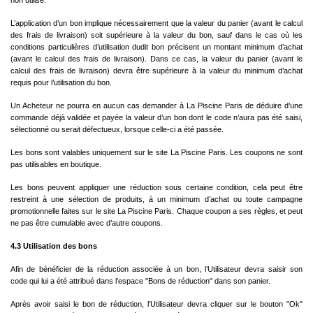
non utilisé.
L’application d’un bon implique nécessairement que la valeur du panier (avant le calcul
des frais de livraison) soit supérieure à la valeur du bon, sauf dans le cas où les
conditions particulières d’utilisation dudit bon précisent un montant minimum d’achat
(avant le calcul des frais de livraison). Dans ce cas, la valeur du panier (avant le
calcul des frais de livraison) devra être supérieure à la valeur du minimum d’achat
requis pour l’utilisation du bon.
Un Acheteur ne pourra en aucun cas demander à La Piscine Paris de déduire d’une
commande déjà validée et payée la valeur d’un bon dont le code n’aura pas été saisi,
sélectionné ou serait défectueux, lorsque celle-ci a été passée.
Les bons sont valables uniquement sur le site La Piscine Paris. Les coupons ne sont
pas utilisables en boutique.
Les bons peuvent appliquer une réduction sous certaine condition, cela peut être
restreint à une sélection de produits, à un minimum d’achat ou toute campagne
promotionnelle faites sur le site La Piscine Paris. Chaque coupon a ses règles, et peut
ne pas être cumulable avec d’autre coupons.
4.3 Utilisation des bons
Afin de bénéficier de la réduction associée à un bon, l’Utilisateur devra saisir son
code qui lui a été attribué dans l’espace "Bons de réduction" dans son panier.
Après avoir saisi le bon de réduction, l’Utilisateur devra cliquer sur le bouton "Ok"