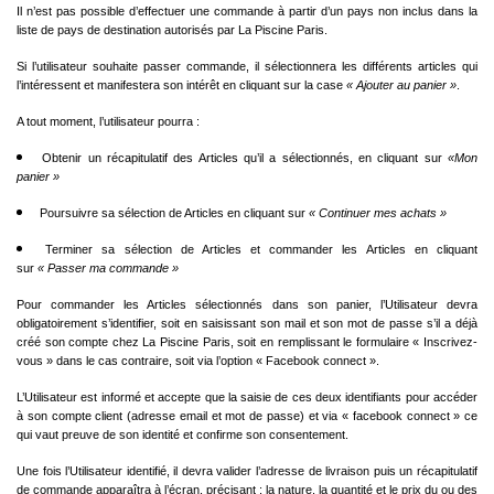
Il n’est pas possible d’effectuer une commande à partir d’un pays non inclus dans la
liste de pays de destination autorisés par La Piscine Paris.
Si l’utilisateur souhaite passer commande, il sélectionnera les différents articles qui
l’intéressent et manifestera son intérêt en cliquant sur la case
« Ajouter au panier »
.
A tout moment, l’utilisateur pourra :
Obtenir un récapitulatif des Articles qu’il a sélectionnés, en cliquant sur
«Mon
panier »
Poursuivre sa sélection de Articles en cliquant sur
« Continuer mes achats »
Terminer sa sélection de Articles et commander les Articles en cliquant
sur
« Passer ma commande »
Pour commander les Articles sélectionnés dans son panier, l’Utilisateur devra
obligatoirement s’identifier, soit en saisissant son mail et son mot de passe s’il a déjà
créé son compte chez La Piscine Paris, soit en remplissant le formulaire « Inscrivez-
vous » dans le cas contraire, soit via l’option « Facebook connect ».
L’Utilisateur est informé et accepte que la saisie de ces deux identifiants pour accéder
à son compte client (adresse email et mot de passe) et via « facebook connect » ce
qui vaut preuve de son identité et confirme son consentement.
Une fois l’Utilisateur identifié, il devra valider l’adresse de livraison puis un récapitulatif
de commande apparaîtra à l’écran, précisant : la nature, la quantité et le prix du ou des