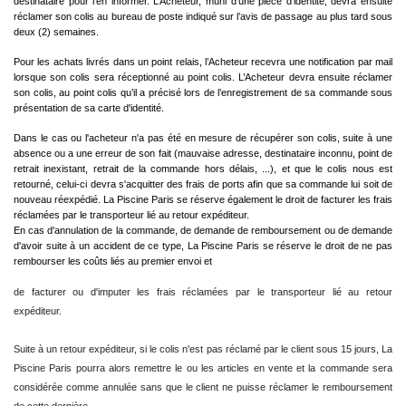
destinataire pour l’en informer. L’Acheteur, muni d’une pièce d’identité, devra ensuite
réclamer son colis au bureau de poste indiqué sur l’avis de passage au plus tard sous
deux (2) semaines.
Pour les achats livrés dans un point relais, l’Acheteur recevra une notification par mail
lorsque son colis sera réceptionné au point colis. L’Acheteur devra ensuite réclamer
son colis, au point colis qu’il a précisé lors de l’enregistrement de sa commande sous
présentation de sa carte d'identité.
Dans le cas ou l'acheteur n'a pas été en mesure de récupérer son colis, suite à une
absence ou a une erreur de son fait (mauvaise adresse, destinataire inconnu, point de
retrait inexistant, retrait de la commande hors délais, ...), et que le colis nous est
retourné, celui-ci devra s'acquitter des frais de ports afin que sa commande lui soit de
nouveau réexpédié. La Piscine Paris se réserve également le droit de facturer les frais
réclamées par le transporteur lié au retour expéditeur.
En cas d'annulation de la commande, de demande de remboursement ou de demande
d'avoir suite à un accident de ce type, La Piscine Paris se réserve le droit de ne pas
rembourser les coûts liés au premier envoi et
de facturer ou d'imputer les frais réclamées par le transporteur lié au retour
expéditeur.
Suite à un retour expéditeur, si le colis n'est pas réclamé par le client sous 15 jours, La
Piscine Paris pourra alors remettre le ou les articles en vente et la commande sera
considérée comme annulée sans que le client ne puisse réclamer le remboursement