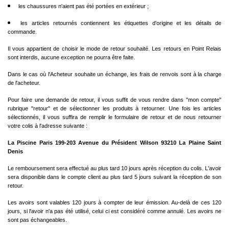
les chaussures n'aient pas été portées en extérieur ;
les articles retournés contiennent les étiquettes d'origine et les détails de
commande.
Il vous appartient de choisir le mode de retour souhaité. Les retours en Point Relais
sont interdis, aucune exception ne pourra être faite.
Dans le cas où l'Acheteur souhaite un échange, les frais de renvois sont à la charge
de l'acheteur.
Pour faire une demande de retour, il vous suffit de vous rendre dans "mon compte"
rubrique "retour" et de sélectionner les produits à retourner. Une fois les articles
sélectionnés, il vous suffira de remplir le formulaire de retour et de nous retourner
votre colis à l'adresse suivante :
La Piscine Paris 199-203 Avenue du Président Wilson 93210 La Plaine Saint
Denis
Le remboursement sera effectué au plus tard 10 jours après réception du colis. L'avoir
sera disponible dans le compte client au plus tard 5 jours suivant la réception de son
retour.
Les avoirs sont valables 120 jours à compter de leur émission. Au-delà de ces 120
jours, si l'avoir n'a pas été utilisé, celui ci est considéré comme annulé. Les avoirs ne
sont pas échangeables.