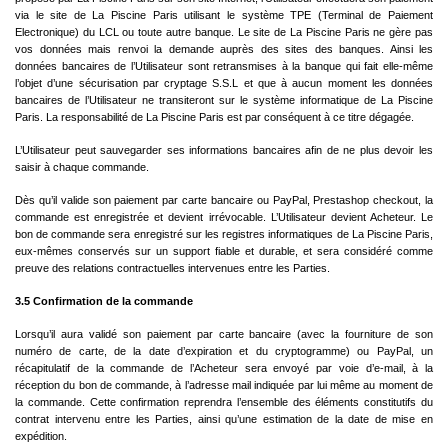
via le site de La Piscine Paris utilisant le système TPE (Terminal de Paiement
Electronique) du LCL ou toute autre banque. Le site de La Piscine Paris ne gère pas
vos données mais renvoi la demande auprès des sites des banques. Ainsi les
données bancaires de l’Utilisateur sont retransmises à la banque qui fait elle-même
l’objet d’une sécurisation par cryptage S.S.L et que à aucun moment les données
bancaires de l’Utilisateur ne transiteront sur le système informatique de La Piscine
Paris. La responsabilité de La Piscine Paris est par conséquent à ce titre dégagée.
L’Utilisateur peut sauvegarder ses informations bancaires afin de ne plus devoir les
saisir à chaque commande.
Dès qu’il valide son paiement par carte bancaire ou PayPal, Prestashop checkout, la
commande est enregistrée et devient irrévocable. L’Utilisateur devient Acheteur. Le
bon de commande sera enregistré sur les registres informatiques de La Piscine Paris,
eux-mêmes conservés sur un support fiable et durable, et sera considéré comme
preuve des relations contractuelles intervenues entre les Parties.
3.5 Confirmation de la commande
Lorsqu’il aura validé son paiement par carte bancaire (avec la fourniture de son
numéro de carte, de la date d’expiration et du cryptogramme) ou PayPal, un
récapitulatif de la commande de l’Acheteur sera envoyé par voie d’e-mail, à la
réception du bon de commande, à l’adresse mail indiquée par lui même au moment de
la commande. Cette confirmation reprendra l’ensemble des éléments constitutifs du
contrat intervenu entre les Parties, ainsi qu’une estimation de la date de mise en
expédition.