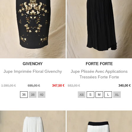
GIVENCHY
FORTE FORTE
Jupe Imprimée Floral Givenchy
Jupe Plissée Avec Applications
Tressées Forte Forte
Prix
Prix
Prix
1 390,00 €
695,00 €
347,50 €
582,00 €
340,00 €
de
36
38
40
XS
S
M
L
XL
base