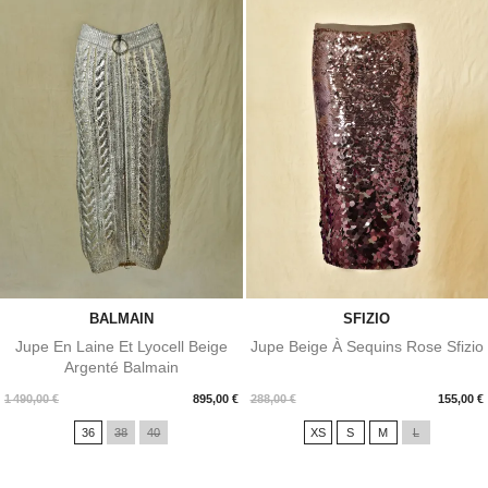
BALMAIN
SFIZIO
Jupe En Laine Et Lyocell Beige
Jupe Beige À Sequins Rose Sfizio
Argenté Balmain
Prix
Prix
1 490,00 €
895,00 €
288,00 €
155,00 €
36
38
40
XS
S
M
L