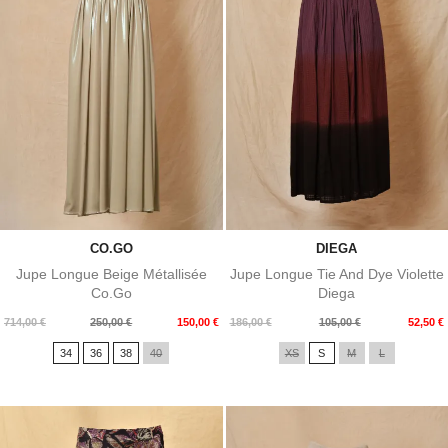
CO.GO
DIEGA
Jupe Longue Beige Métallisée
Jupe Longue Tie And Dye Violette
Co.Go
Diega
Prix
Prix
Prix
Prix
714,00 €
250,00 €
150,00 €
186,00 €
105,00 €
52,50 €
de
de
34
36
38
40
XS
S
M
L
base
base