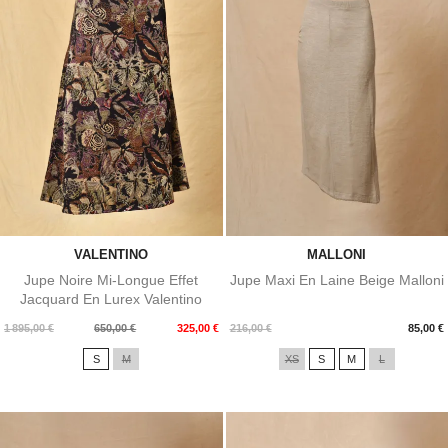
VALENTINO
MALLONI
Jupe Noire Mi-Longue Effet
Jupe Maxi En Laine Beige Malloni
Jacquard En Lurex Valentino
Prix
Prix
Prix
1 895,00 €
650,00 €
325,00 €
216,00 €
85,00 €
de
S
M
XS
S
M
L
base