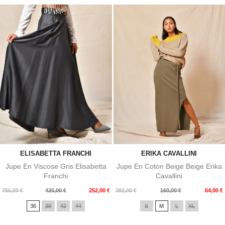
ELISABETTA FRANCHI
ERIKA CAVALLINI
Jupe En Viscose Gris Elisabetta
Jupe En Coton Beige Beige Erika
Franchi
Cavallini
Prix
Prix
Prix
Prix
755,00 €
420,00 €
252,00 €
392,00 €
160,00 €
64,00 €
de
de
36
38
42
44
S
M
L
XL
base
base