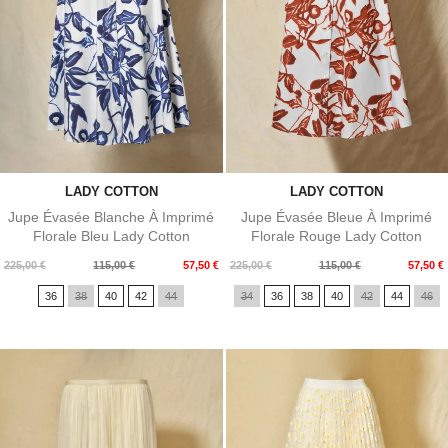
LADY COTTON
LADY COTTON
Jupe Évasée Blanche À Imprimé
Jupe Évasée Bleue À Imprimé
Florale Bleu Lady Cotton
Florale Rouge Lady Cotton
Prix
Prix
Prix
Prix
225,00 €
115,00 €
57,50 €
225,00 €
115,00 €
57,50 €
de
de
36
38
40
42
44
34
36
38
40
42
44
46
base
base