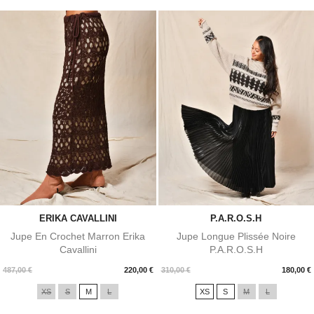
ERIKA CAVALLINI
P.A.R.O.S.H
Jupe En Crochet Marron Erika
Jupe Longue Plissée Noire
Cavallini
P.A.R.O.S.H
Prix
Prix
487,00 €
220,00 €
310,00 €
180,00 €
XS
S
M
L
XS
S
M
L