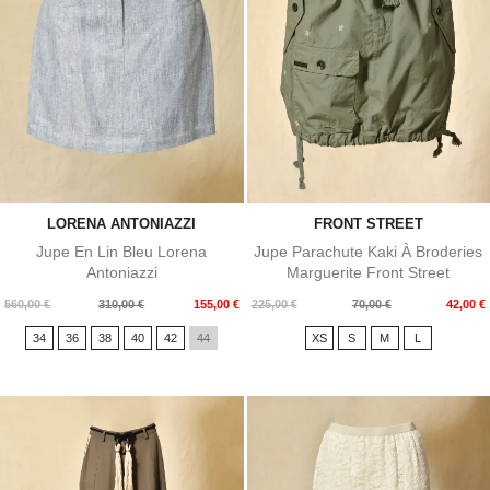
LORENA ANTONIAZZI
FRONT STREET
Jupe En Lin Bleu Lorena
Jupe Parachute Kaki À Broderies
Antoniazzi
Marguerite Front Street
Prix
Prix
Prix
Prix
560,00 €
310,00 €
155,00 €
225,00 €
70,00 €
42,00 €
de
de
34
36
38
40
42
44
XS
S
M
L
base
base