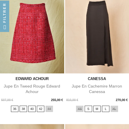
FILTRER
EDWARD ACHOUR
CANESSA
Jupe En Tweed Rouge Edward
Jupe En Cachemire Marron
Achour
Canessa
Prix
Prix
507,00 €
255,00 €
810,00 €
270,00 €
36
38
40
42
44
XS
S
M
L
XL