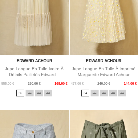
EDWARD ACHOUR
EDWARD ACHOUR
Jupe Longue En Tulle Ivoire À
Jupe Longue En Tulle À Imprimé
Détails Pailletés Edward...
Marguerite Edward Achour
Prix
Prix
Prix
Prix
555,00 €
280,00 €
168,00 €
477,00 €
240,00 €
144,00 €
de
de
36
38
40
42
34
36
38
40
42
base
base