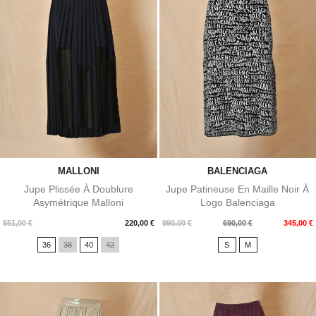
MALLONI
BALENCIAGA
Jupe Plissée À Doublure
Jupe Patineuse En Maille Noir À
Asymétrique Malloni
Logo Balenciaga
Prix
Prix
Prix
551,00 €
220,00 €
990,00 €
690,00 €
345,00 €
de
36
38
40
42
S
M
base