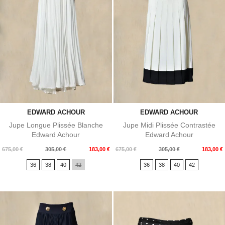
EDWARD ACHOUR
EDWARD ACHOUR
Jupe Longue Plissée Blanche
Jupe Midi Plissée Contrastée
Edward Achour
Edward Achour
Prix
Prix
Prix
Prix
675,00 €
305,00 €
183,00 €
675,00 €
305,00 €
183,00 €
de
de
36
38
40
42
36
38
40
42
base
base