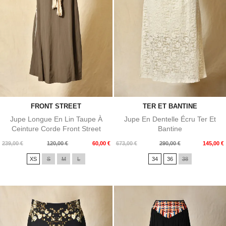
FRONT STREET
TER ET BANTINE
Jupe Longue En Lin Taupe À
Jupe En Dentelle Écru Ter Et
Ceinture Corde Front Street
Bantine
Prix
Prix
Prix
Prix
239,00 €
120,00 €
60,00 €
673,00 €
290,00 €
145,00 €
de
de
XS
S
M
L
34
36
38
base
base