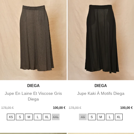
DIEGA
DIEGA
Jupe En Laine Et Viscose Gris
Jupe Kaki À Motifs Diega
Diega
Prix
Prix
178,00 €
100,00 €
178,00 €
100,00 €
XS
S
M
L
XL
XXL
XS
S
M
L
XL