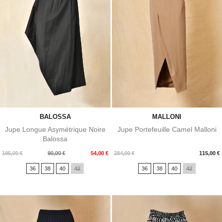
BALOSSA
MALLONI
Jupe Longue Asymétrique Noire
Jupe Portefeuille Camel Malloni
Balossa
Prix
Prix
Prix
195,00 €
90,00 €
54,00 €
284,00 €
115,00 €
de
36
38
40
42
36
38
40
42
base