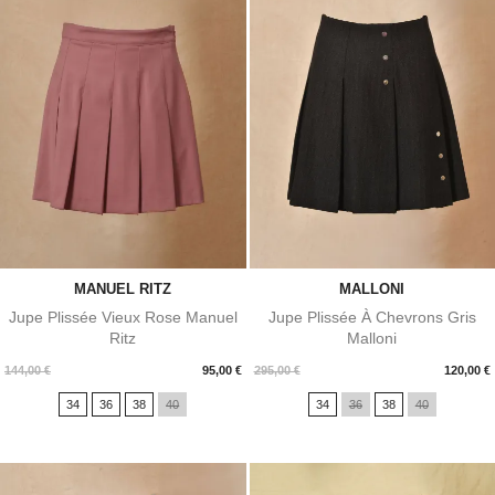
MANUEL RITZ
MALLONI
Jupe Plissée Vieux Rose Manuel
Jupe Plissée À Chevrons Gris
Ritz
Malloni
Prix
Prix
144,00 €
95,00 €
295,00 €
120,00 €
34
36
38
40
34
36
38
40