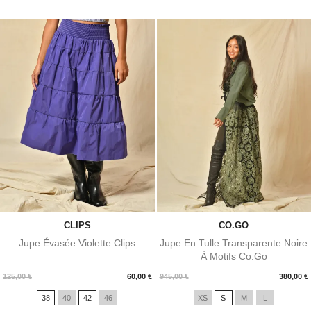
CLIPS
CO.GO
Jupe Évasée Violette Clips
Jupe En Tulle Transparente Noire
À Motifs Co.Go
Prix
Prix
125,00 €
60,00 €
945,00 €
380,00 €
38
40
42
46
XS
S
M
L