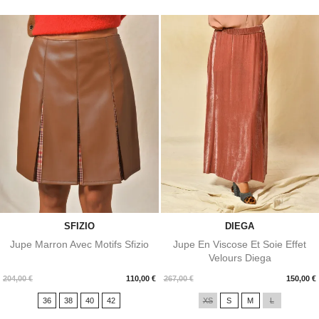
SFIZIO
DIEGA
Jupe Marron Avec Motifs Sfizio
Jupe En Viscose Et Soie Effet
Velours Diega
Prix
Prix
204,00 €
110,00 €
267,00 €
150,00 €
36
38
40
42
XS
S
M
L