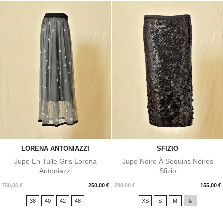
LORENA ANTONIAZZI
SFIZIO
Jupe En Tulle Gris Lorena
Jupe Noire À Sequins Noires
Antoniazzi
Sfizio
Prix
Prix
750,00 €
250,00 €
288,00 €
155,00 €
38
40
42
48
XS
S
M
L