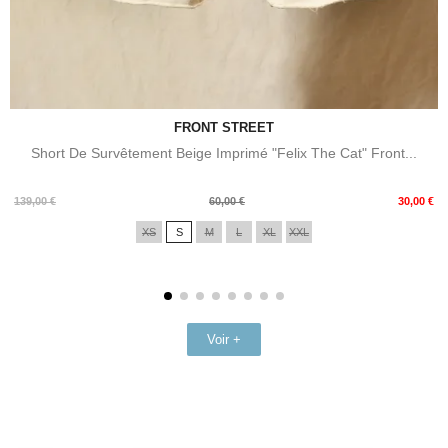
FRONT STREET
Short De Survêtement Beige Imprimé "Felix The Cat" Front...
Prix
Prix
139,00 €
60,00 €
30,00 €
de
XS
S
M
L
XL
XXL
base
Voir +