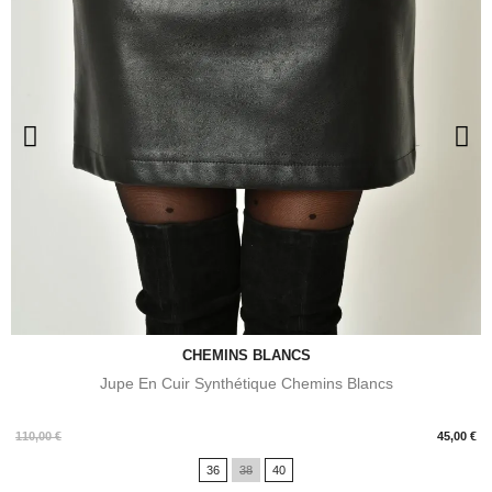
CHEMINS BLANCS
Jupe En Cuir Synthétique Chemins Blancs
Prix
110,00 €
45,00 €
36
38
40