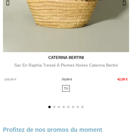
CATERINA BERTINI
Sac En Raphia Tressé À Plumes Noires Caterina Bertini
Prix
Prix
125,00 €
70,00 €
42,00 €
de
TU
base
Profitez de nos promos du moment