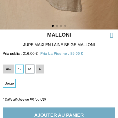
MALLONI
JUPE MAXI EN LAINE BEIGE MALLONI
Prix public : 216,00 €
Prix La Piscine :
85,00 €
XS
S
M
L
Beige
* Taille affichée en FR (ou US)
AJOUTER AU PANIER