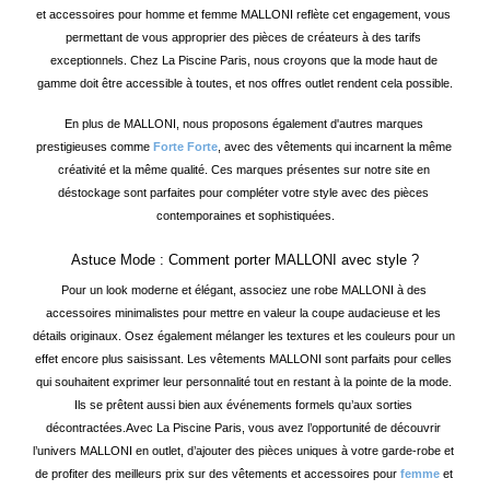
et accessoires pour homme et femme MALLONI reflète cet engagement, vous 
permettant de vous approprier des pièces de créateurs à des tarifs 
exceptionnels. Chez La Piscine Paris, nous croyons que la mode haut de 
gamme doit être accessible à toutes, et nos offres outlet rendent cela possible.
En plus de MALLONI, nous proposons également d'autres marques 
prestigieuses comme 
Forte Forte
, avec des vêtements qui incarnent la même 
créativité et la même qualité. Ces marques présentes sur notre site en 
déstockage sont parfaites pour compléter votre style avec des pièces 
contemporaines et sophistiquées.
Astuce Mode : Comment porter MALLONI avec style ?
Pour un look moderne et élégant, associez une robe MALLONI à des 
accessoires minimalistes pour mettre en valeur la coupe audacieuse et les 
détails originaux. Osez également mélanger les textures et les couleurs pour un 
effet encore plus saisissant. Les vêtements MALLONI sont parfaits pour celles 
qui souhaitent exprimer leur personnalité tout en restant à la pointe de la mode. 
Ils se prêtent aussi bien aux événements formels qu’aux sorties 
décontractées.
Avec La Piscine Paris, vous avez l’opportunité de découvrir 
l’univers MALLONI en outlet, d’ajouter des pièces uniques à votre garde-robe et 
de profiter des meilleurs prix sur des vêtements et accessoires pour 
femme
 et 