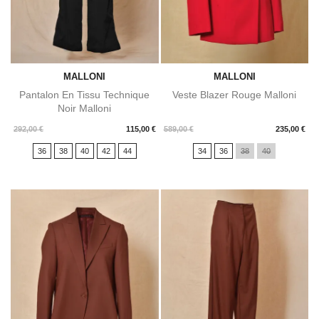
MALLONI
MALLONI
Pantalon En Tissu Technique
Veste Blazer Rouge Malloni
Noir Malloni
Prix
Prix
292,00 €
115,00 €
589,00 €
235,00 €
36
38
40
42
44
34
36
38
40