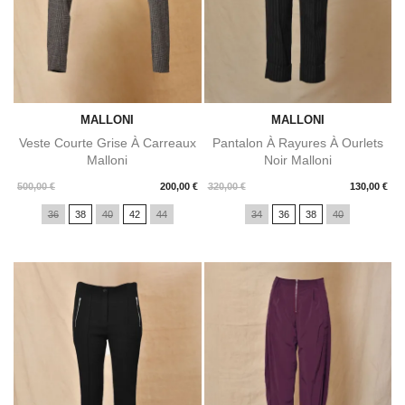
MALLONI
MALLONI
Veste Courte Grise À Carreaux
Pantalon À Rayures À Ourlets
Malloni
Noir Malloni
Prix
Prix
500,00 €
200,00 €
320,00 €
130,00 €
36
38
40
42
44
34
36
38
40