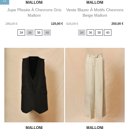
MALLONI
MALLONI
Jupe Plissée À Chevrons Gris
Veste Blazer À Motifs Chevrons
Malloni
Beige Malloni
Prix
Prix
295,00 €
120,00 €
620,00 €
250,00 €
34
36
38
40
34
36
38
40
MALLONI
MALLONI