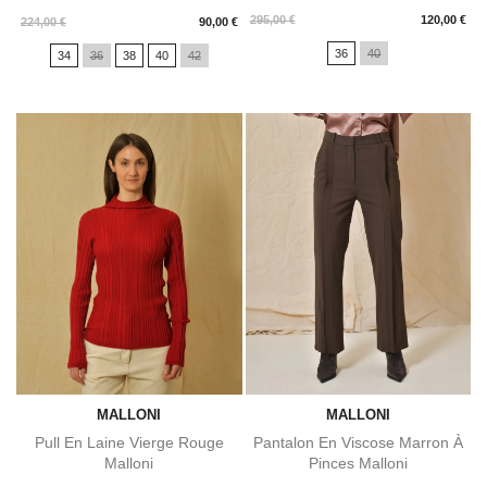
Prix
295,00 €
120,00 €
Prix
224,00 €
90,00 €
36
40
34
36
38
40
42
MALLONI
MALLONI
Pull En Laine Vierge Rouge
Pantalon En Viscose Marron À
Malloni
Pinces Malloni