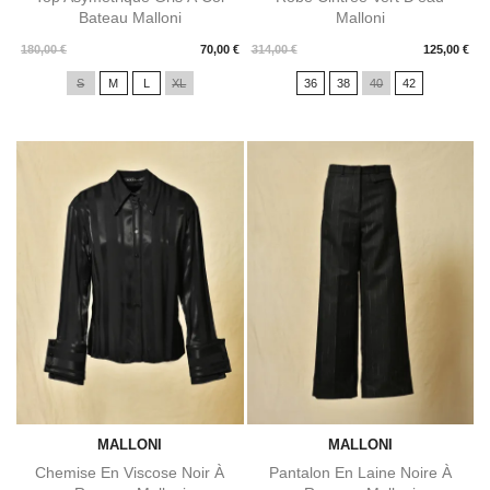
Bateau Malloni
Malloni
Prix
Prix
180,00 €
70,00 €
314,00 €
125,00 €
S
M
L
XL
36
38
40
42
MALLONI
MALLONI
Chemise En Viscose Noir À
Pantalon En Laine Noire À