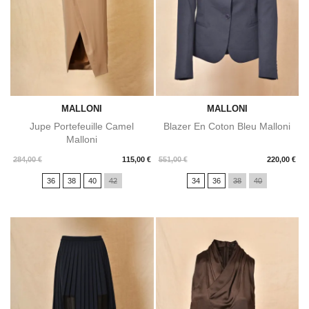
MALLONI
MALLONI
Jupe Portefeuille Camel
Blazer En Coton Bleu Malloni
Malloni
Prix
Prix
284,00 €
115,00 €
551,00 €
220,00 €
36
38
40
42
34
36
38
40