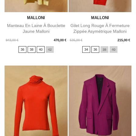
MALLONI
MALLONI
Manteau En Laine À Bouclette
Gilet Long Rouge À Fermeture
Jaune Malloni
Zippée Asymétrique Malloni
Prix
Prix
943,00 €
470,00 €
535,00 €
215,00 €
36
38
40
42
34
36
38
40