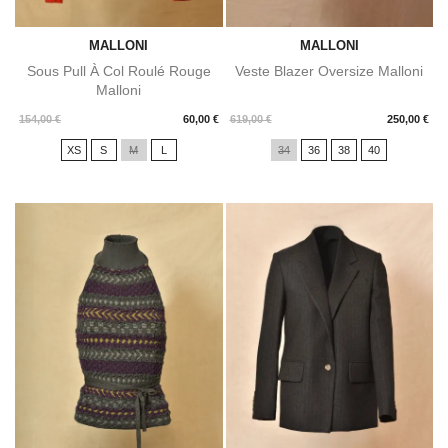
MALLONI
MALLONI
Sous Pull À Col Roulé Rouge
Veste Blazer Oversize Malloni
Malloni
Prix
Prix
154,00 €
60,00 €
619,00 €
250,00 €
XS
S
M
L
34
36
38
40