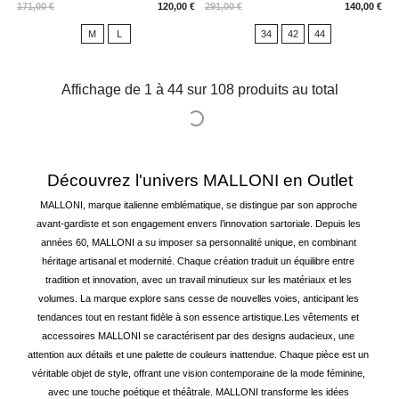
Prix
Prix
171,00 €
120,00 €
291,00 €
140,00 €
M
L
34
42
44
Affichage de 1 à 44 sur 108 produits au total
Découvrez l'univers MALLONI en Outlet
MALLONI, marque italienne emblématique, se distingue par son approche 
avant-gardiste et son engagement envers l’innovation sartoriale. Depuis les 
années 60, MALLONI a su imposer sa personnalité unique, en combinant 
héritage artisanal et modernité. Chaque création traduit un équilibre entre 
tradition et innovation, avec un travail minutieux sur les matériaux et les 
volumes. La marque explore sans cesse de nouvelles voies, anticipant les 
tendances tout en restant fidèle à son essence artistique.
Les vêtements et 
accessoires MALLONI se caractérisent par des designs audacieux, une 
attention aux détails et une palette de couleurs inattendue. Chaque pièce est un 
véritable objet de style, offrant une vision contemporaine de la mode féminine, 
avec une touche poétique et théâtrale. MALLONI transforme les idées 