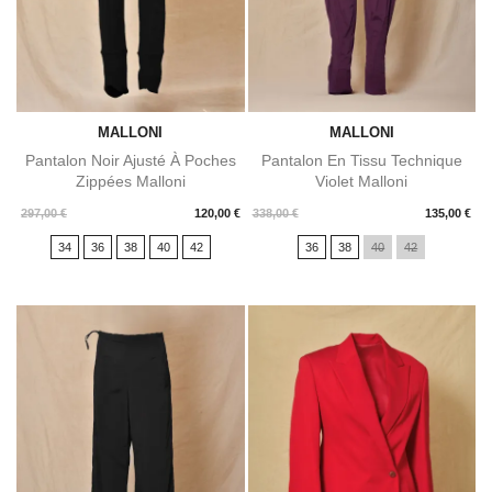
MALLONI
MALLONI
Pantalon Noir Ajusté À Poches
Pantalon En Tissu Technique
Zippées Malloni
Violet Malloni
Prix
Prix
297,00 €
120,00 €
338,00 €
135,00 €
34
36
38
40
42
36
38
40
42