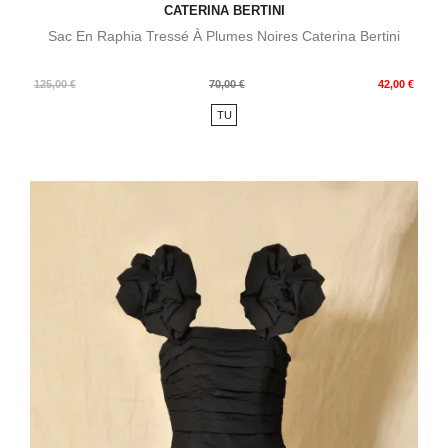
CATERINA BERTINI
Sac En Raphia Tressé À Plumes Noires Caterina Bertini
Prix
Prix
125,00 €
70,00 €
42,00 €
de
TU
base