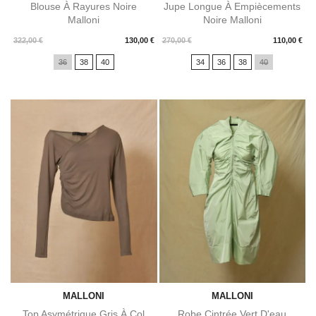
Blouse À Rayures Noire
Jupe Longue À Empiècements
Malloni
Noire Malloni
Prix
Prix
322,00 €
130,00 €
270,00 €
110,00 €
36
38
40
34
36
38
40
MALLONI
MALLONI
Top Asymétrique Gris À Col
Robe Cintrée Vert D'eau