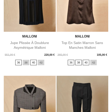
MALLONI
MALLONI
Jupe Plissée À Doublure
Top En Satin Marron Sans
Asymétrique Malloni
Manches Malloni
Prix
Prix
551,00 €
220,00 €
265,00 €
105,00 €
36
38
40
42
36
38
40
42