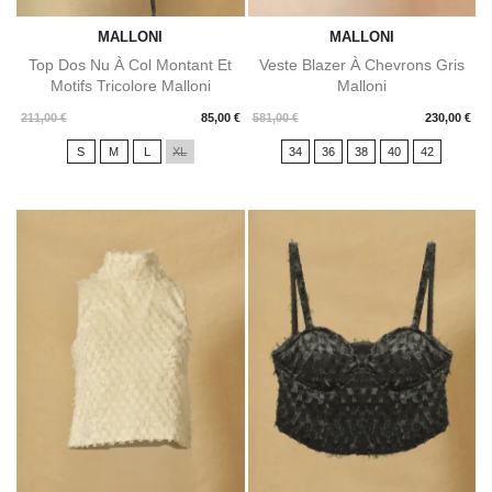
MALLONI
MALLONI
Top Dos Nu À Col Montant Et
Veste Blazer À Chevrons Gris
Motifs Tricolore Malloni
Malloni
Prix
Prix
211,00 €
85,00 €
581,00 €
230,00 €
S
M
L
XL
34
36
38
40
42