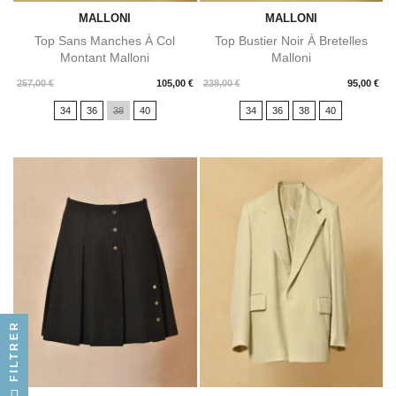
MALLONI
MALLONI
Top Sans Manches À Col
Top Bustier Noir À Bretelles
Montant Malloni
Malloni
Prix
Prix
257,00 €
105,00 €
238,00 €
95,00 €
34
36
38
40
34
36
38
40
FILTRER