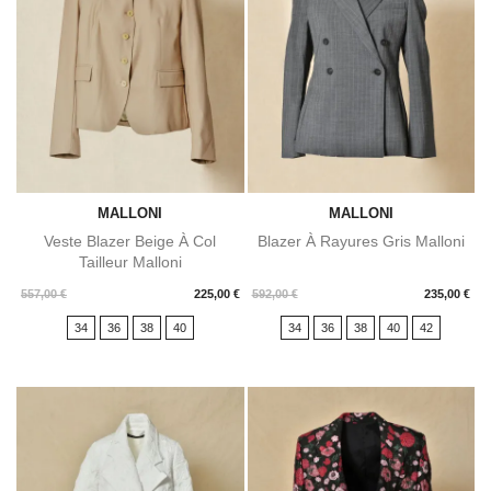
MALLONI
MALLONI
Veste Blazer Beige À Col
Blazer À Rayures Gris Malloni
Tailleur Malloni
Prix
Prix
557,00 €
225,00 €
592,00 €
235,00 €
34
36
38
40
34
36
38
40
42