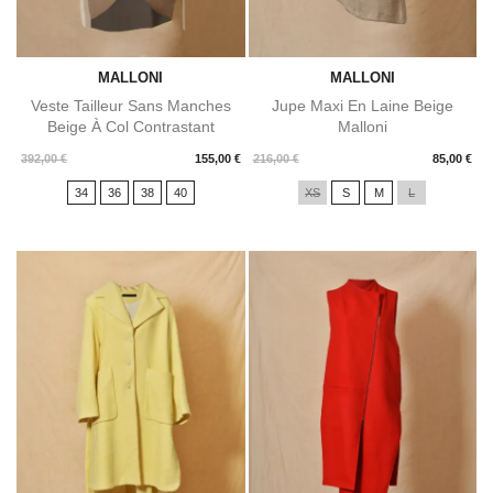
MALLONI
MALLONI
Veste Tailleur Sans Manches
Jupe Maxi En Laine Beige
Beige À Col Contrastant
Malloni
Malloni
Prix
Prix
392,00 €
155,00 €
216,00 €
85,00 €
34
36
38
40
XS
S
M
L