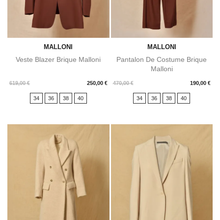
MALLONI
MALLONI
Veste Blazer Brique Malloni
Pantalon De Costume Brique
Malloni
Prix
Prix
619,00 €
250,00 €
470,00 €
190,00 €
34
36
38
40
34
36
38
40