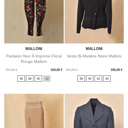
MALLONI
MALLONI
Pantalon Noir À Imprimé Floral
Veste Bi-Matière Noire Malloni
Rouge Malloni
Prix
Prix
797,00 €
320,00 €
457,00 €
185,00 €
36
38
40
42
38
40
42
44