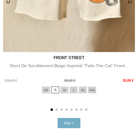
FRONT STREET
Short De Survêtement Beige Imprimé "Felix The Cat" Front...
Prix
Prix
139,00 €
60,00 €
30,00 €
de
XS
S
M
L
XL
XXL
base
Voir +