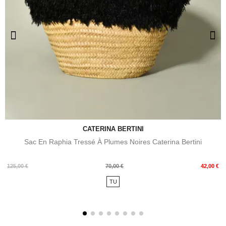
CATERINA BERTINI
Sac En Raphia Tressé À Plumes Noires Caterina Bertini
Prix
Prix
125,00 €
70,00 €
42,00 €
de
TU
base