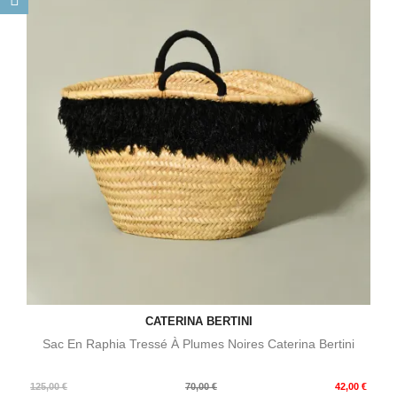
CATERINA BERTINI
Sac En Raphia Tressé À Plumes Noires Caterina Bertini
Prix
Prix
125,00 €
70,00 €
42,00 €