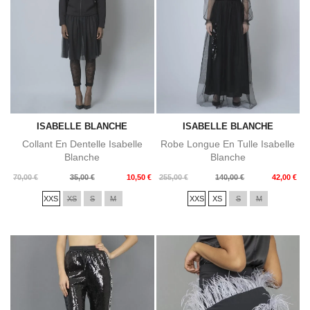
ISABELLE BLANCHE
ISABELLE BLANCHE
Collant En Dentelle Isabelle
Robe Longue En Tulle Isabelle
Blanche
Blanche
Prix
Prix
Prix
Prix
70,00 €
35,00 €
10,50 €
255,00 €
140,00 €
42,00 €
de
de
XXS
XS
S
M
XXS
XS
S
M
base
base