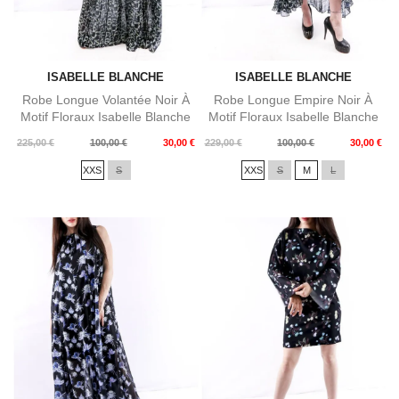
ISABELLE BLANCHE
ISABELLE BLANCHE
Robe Longue Volantée Noir À
Robe Longue Empire Noir À
Motif Floraux Isabelle Blanche
Motif Floraux Isabelle Blanche
Prix
Prix
Prix
Prix
225,00 €
100,00 €
30,00 €
229,00 €
100,00 €
30,00 €
de
de
XXS
S
XXS
S
M
L
base
base