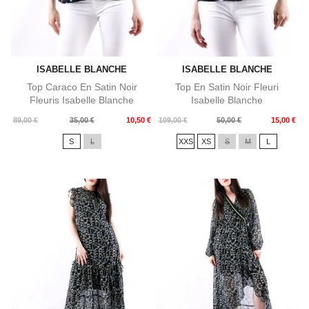
ISABELLE BLANCHE
ISABELLE BLANCHE
Top Caraco En Satin Noir
Top En Satin Noir Fleuri
Fleuris Isabelle Blanche
Isabelle Blanche
Prix
Prix
Prix
Prix
89,00 €
35,00 €
10,50 €
109,00 €
50,00 €
15,00 €
de
de
S
L
XXS
XS
S
M
L
base
base