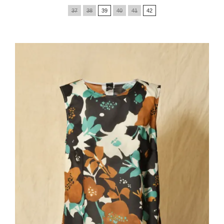
de
37
38
39
40
41
42
base