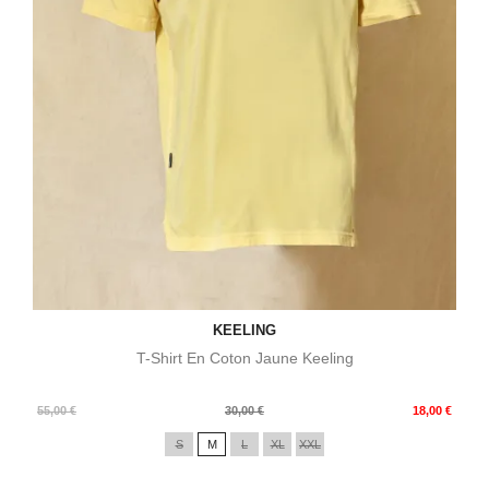
KEELING
T-Shirt En Coton Jaune Keeling
Prix
Prix
55,00 €
30,00 €
18,00 €
de
S
M
L
XL
XXL
base