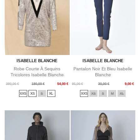
ISABELLE BLANCHE
ISABELLE BLANCHE
Robe Courte À Sequins
Pantalon Noir Et Bleu Isabelle
Tricolores Isabelle Blanche
Blanche
Prix
Prix
Prix
Prix
380,00 €
180,00 €
54,00 €
95,00 €
30,00 €
9,00 €
de
de
XXS
XS
S
XL
XXS
XS
S
M
XL
base
base