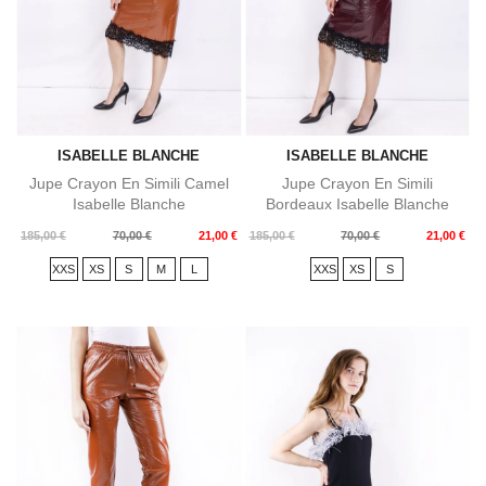
ISABELLE BLANCHE
ISABELLE BLANCHE
Jupe Crayon En Simili Camel
Jupe Crayon En Simili
Isabelle Blanche
Bordeaux Isabelle Blanche
Prix
Prix
Prix
Prix
185,00 €
70,00 €
21,00 €
185,00 €
70,00 €
21,00 €
de
de
XXS
XS
S
M
L
XXS
XS
S
base
base