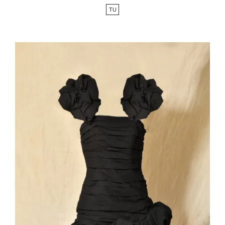
de
TU
base