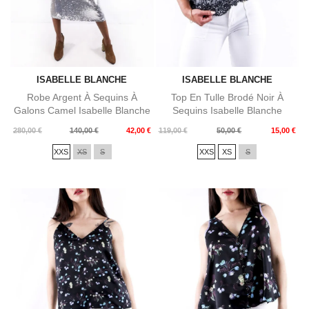
ISABELLE BLANCHE
ISABELLE BLANCHE
Robe Argent À Sequins À
Top En Tulle Brodé Noir À
Galons Camel Isabelle Blanche
Sequins Isabelle Blanche
Prix
Prix
Prix
Prix
280,00 €
140,00 €
42,00 €
119,00 €
50,00 €
15,00 €
de
de
XXS
XS
S
XXS
XS
S
base
base