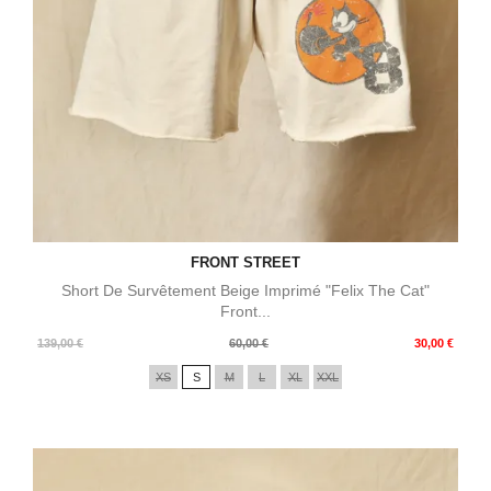
FRONT STREET
Short De Survêtement Beige Imprimé "Felix The Cat"
Front...
Prix
Prix
139,00 €
60,00 €
30,00 €
de
XS
S
M
L
XL
XXL
base