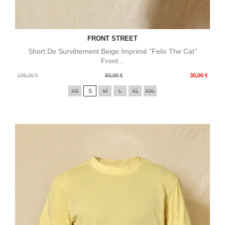
FRONT STREET
Short De Survêtement Beige Imprimé "Felix The Cat"
Front...
Prix
Prix
139,00 €
60,00 €
30,00 €
de
XS
S
M
L
XL
XXL
base