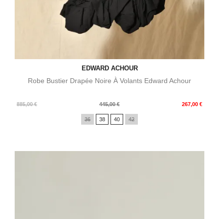
EDWARD ACHOUR
Robe Bustier Drapée Noire À Volants Edward Achour
Prix
Prix
885,00 €
445,00 €
267,00 €
de
36
38
40
42
base