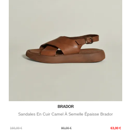
BRADOR
Sandales En Cuir Camel À Semelle Épaisse Brador
Prix
Prix
160,00 €
90,00 €
63,00 €