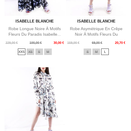
ISABELLE BLANCHE
ISABELLE BLANCHE
Robe Longue Noire À Motifs
Robe Asymétrique En Crêpe
Fleurs Du Paradis Isabelle...
Noir À Motifs Fleurs Du
Paradis...
Prix
Prix
Prix
Prix
229,00 €
100,00 €
30,00 €
159,00 €
69,00 €
20,70 €
de
de
XXS
XS
S
M
S
M
L
base
base