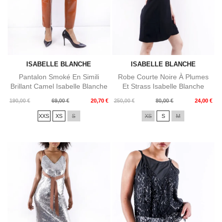
ISABELLE BLANCHE
ISABELLE BLANCHE
Pantalon Smoké En Simili
Robe Courte Noire À Plumes
Brillant Camel Isabelle Blanche
Et Strass Isabelle Blanche
Prix
Prix
Prix
Prix
190,00 €
69,00 €
20,70 €
250,00 €
80,00 €
24,00 €
de
de
XXS
XS
S
XS
S
M
base
base