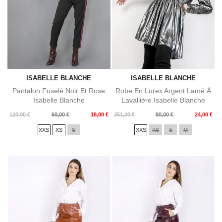
ISABELLE BLANCHE
ISABELLE BLANCHE
Pantalon Fuselé Noir Et Rose
Robe En Lurex Argent Lamé À
Isabelle Blanche
Lavallière Isabelle Blanche
Prix
Prix
Prix
Prix
120,00 €
60,00 €
18,00 €
251,00 €
80,00 €
24,00 €
de
de
XXS
XS
S
XXS
XS
S
M
base
base