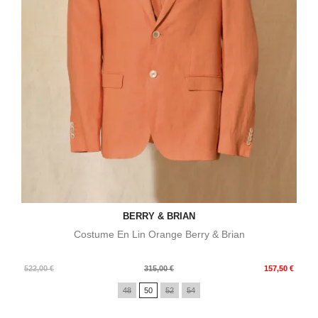
BERRY & BRIAN
Costume En Lin Orange Berry & Brian
Prix
Prix
522,00 €
315,00 €
157,50 €
de
48
50
52
54
base