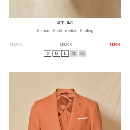
KEELING
Blouson Bomber Violet Keeling
Prix
Prix
220,00 €
120,00 €
72,00 €
de
S
M
L
XL
XXL
base