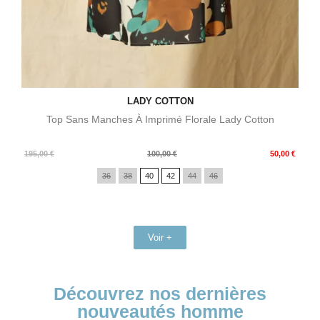
LADY COTTON
Top Sans Manches À Imprimé Florale Lady Cotton
Prix
Prix
195,00 €
100,00 €
50,00 €
de
36
38
40
42
44
46
base
Voir +
Découvrez nos dernières
nouveautés homme