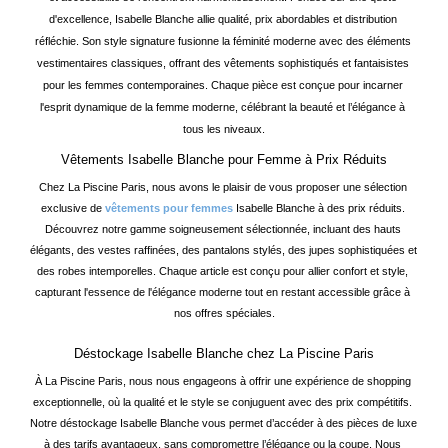
d'excellence, Isabelle Blanche allie qualité, prix abordables et distribution 
réfléchie. Son style signature fusionne la féminité moderne avec des éléments 
vestimentaires classiques, offrant des vêtements sophistiqués et fantaisistes 
pour les femmes contemporaines. Chaque pièce est conçue pour incarner 
l'esprit dynamique de la femme moderne, célébrant la beauté et l’élégance à 
tous les niveaux.
Vêtements Isabelle Blanche pour Femme à Prix Réduits
Chez La Piscine Paris, nous avons le plaisir de vous proposer une sélection 
exclusive de 
vêtements pour femmes
 Isabelle Blanche à des prix réduits. 
Découvrez notre gamme soigneusement sélectionnée, incluant des hauts 
élégants, des vestes raffinées, des pantalons stylés, des jupes sophistiquées et 
des robes intemporelles. Chaque article est conçu pour allier confort et style, 
capturant l'essence de l'élégance moderne tout en restant accessible grâce à 
nos offres spéciales.
Déstockage Isabelle Blanche chez La Piscine Paris
À La Piscine Paris, nous nous engageons à offrir une expérience de shopping 
exceptionnelle, où la qualité et le style se conjuguent avec des prix compétitifs. 
Notre déstockage Isabelle Blanche vous permet d’accéder à des pièces de luxe 
à des tarifs avantageux, sans compromettre l’élégance ou la coupe. Nous 