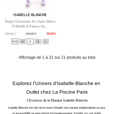
ISABELLE BLANCHE
Robe Chemisier En Satin Blanc
À Motifs À Fleurs Du...
Prix
Prix
220,00 €
100,00 €
30,00 €
de
XXS
XS
S
M
L
base
Affichage de 1 à 21 sur 21 produits au total
Explorez l'Univers d'Isabelle Blanche en 
Outlet chez La Piscine Paris
L’Essence de la Marque Isabelle Blanche
Isabelle Blanche est née de la vision d’établir une marque indépendante où luxe 
et accessibilité se rencontrent harmonieusement. Fondée sur une quête 