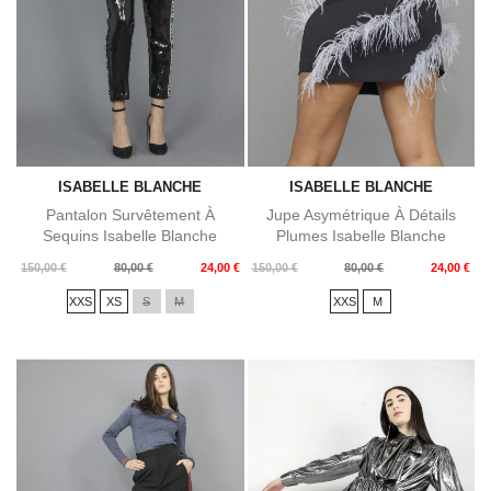
ISABELLE BLANCHE
ISABELLE BLANCHE
Pantalon Survêtement À
Jupe Asymétrique À Détails
Sequins Isabelle Blanche
Plumes Isabelle Blanche
Prix
Prix
Prix
Prix
150,00 €
80,00 €
24,00 €
150,00 €
80,00 €
24,00 €
de
de
XXS
XS
S
M
XXS
M
base
base