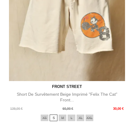
FRONT STREET
Short De Survêtement Beige Imprimé "Felix The Cat"
Front...
Prix
Prix
139,00 €
60,00 €
30,00 €
de
XS
S
M
L
XL
XXL
base