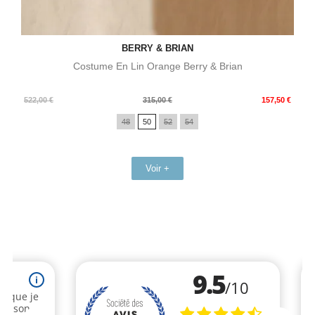
BERRY & BRIAN
Costume En Lin Orange Berry & Brian
Prix
Prix
522,00 €
315,00 €
157,50 €
de
48
50
52
54
base
Voir +