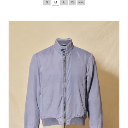
S
M
L
XL
XXL
base