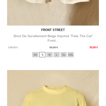
FRONT STREET
Short De Survêtement Beige Imprimé "Felix The Cat"
Front...
Prix
Prix
139,00 €
60,00 €
30,00 €
de
XS
S
M
L
XL
XXL
base