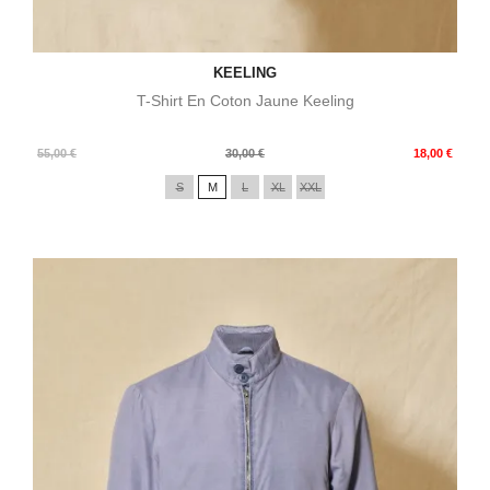
KEELING
T-Shirt En Coton Jaune Keeling
Prix
Prix
55,00 €
30,00 €
18,00 €
de
S
M
L
XL
XXL
base