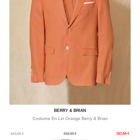
BERRY & BRIAN
Costume En Lin Orange Berry & Brian
Prix
Prix
522,00 €
315,00 €
157,50 €
de