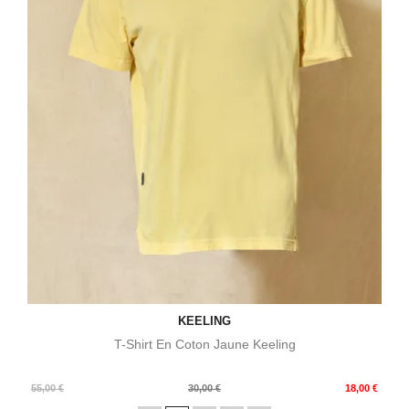
KEELING
T-Shirt En Coton Jaune Keeling
Prix
Prix
55,00 €
30,00 €
18,00 €
de