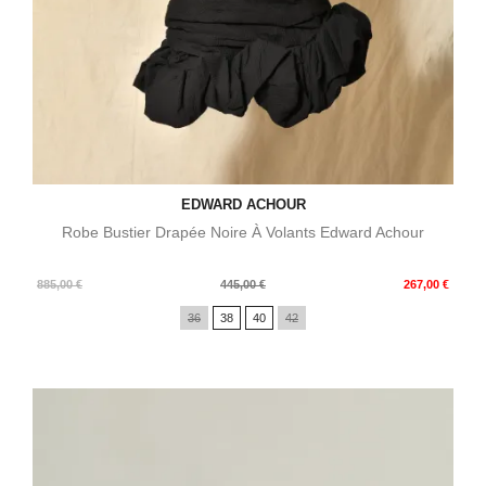
EDWARD ACHOUR
Robe Bustier Drapée Noire À Volants Edward Achour
Prix
Prix
885,00 €
445,00 €
267,00 €
de
36
38
40
42
base