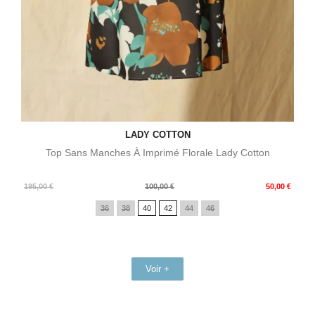
LADY COTTON
Top Sans Manches À Imprimé Florale Lady Cotton
Prix
Prix
195,00 €
100,00 €
50,00 €
de
36
38
40
42
44
46
base
Voir +