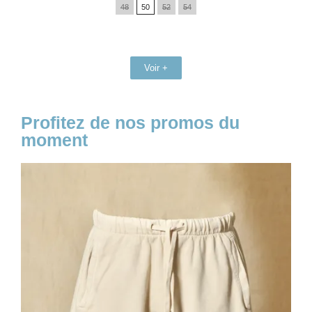
48
50
52
54
base
Voir +
Profitez de nos promos du
moment