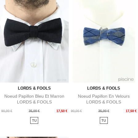
LORDS & FOOLS
LORDS & FOOLS
Noeud Papillon Bleu Et Marron
Noeud Papillon En Velours
LORDS & FOOLS
LORDS & FOOLS
Prix
Prix
Prix
Prix
90,00 €
35,00 €
17,50 €
90,00 €
35,00 €
17,50 €
de
de
TU
TU
base
base