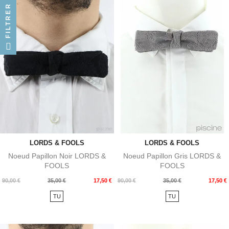
FILTRER
LORDS & FOOLS
LORDS & FOOLS
Noeud Papillon Noir LORDS &
Noeud Papillon Gris LORDS &
FOOLS
FOOLS
Prix
Prix
Prix
Prix
90,00 €
35,00 €
17,50 €
90,00 €
35,00 €
17,50 €
de
de
TU
TU
base
base