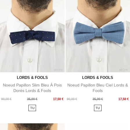
LORDS & FOOLS
LORDS & FOOLS
Noeud Papillon Slim Bleu À Pois
Noeud Papillon Bleu Ciel Lords &
Dorés Lords & Fools
Fools
Prix
Prix
Prix
Prix
90,00 €
35,00 €
17,50 €
90,00 €
35,00 €
17,50 €
de
de
TU
TU
base
base