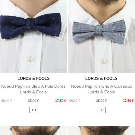
LORDS & FOOLS
LORDS & FOOLS
Noeud Papillon Bleu À Pois Dorés
Noeud Papillon Gris À Carreaux
Lords & Fools
Lords & Fools
Prix
Prix
Prix
Prix
90,00 €
35,00 €
17,50 €
90,00 €
35,00 €
17,50 €
de
de
TU
TU
base
base