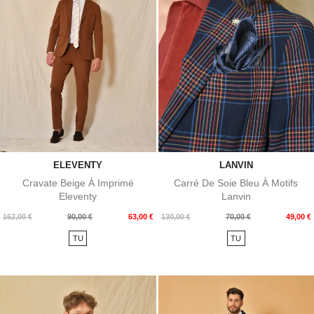
ELEVENTY
LANVIN
Cravate Beige À Imprimé
Carré De Soie Bleu À Motifs
Eleventy
Lanvin
Prix
Prix
Prix
Prix
162,00 €
90,00 €
63,00 €
130,00 €
70,00 €
49,00 €
de
de
TU
TU
base
base