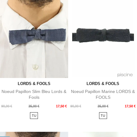
LORDS & FOOLS
LORDS & FOOLS
Noeud Papillon Slim Bleu Lords &
Noeud Papillon Marine LORDS &
Fools
FOOLS
Prix
Prix
Prix
Prix
90,00 €
35,00 €
17,50 €
90,00 €
35,00 €
17,50 €
de
de
TU
TU
base
base