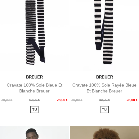
BREUER
BREUER
Cravate 100% Soie Bleue Et
Cravate 100% Soie Rayée Bleue
Blanche Breuer
Et Blanche Breuer
Prix
Prix
Prix
Prix
70,00 €
40,00 €
28,00 €
70,00 €
40,00 €
28,00 €
de
de
TU
TU
base
base