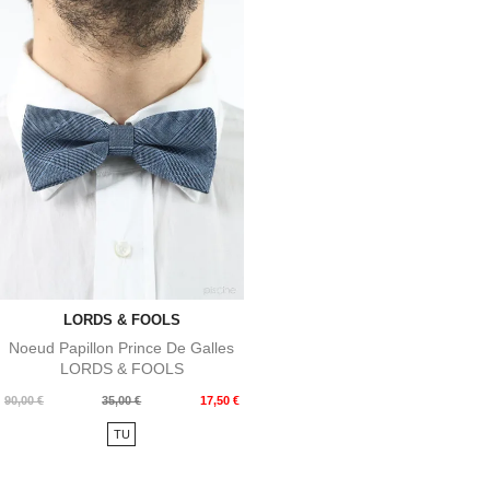
LORDS & FOOLS
Noeud Papillon Prince De Galles
LORDS & FOOLS
Prix
Prix
90,00 €
35,00 €
17,50 €
de
TU
base