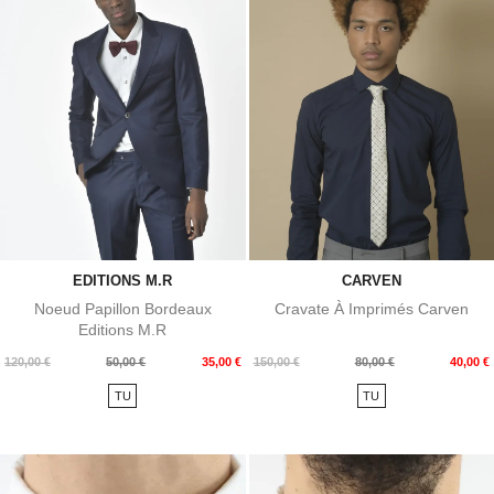
EDITIONS M.R
CARVEN
Noeud Papillon Bordeaux
Cravate À Imprimés Carven
Editions M.R
Prix
Prix
Prix
Prix
120,00 €
50,00 €
35,00 €
150,00 €
80,00 €
40,00 €
de
de
TU
TU
base
base