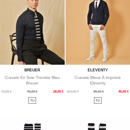
BREUER
ELEVENTY
Cravate En Soie Tricotée Bleu
Cravate Bleue À Imprimé
Breuer
Eleventy
Prix
Prix
Prix
Prix
72,00 €
40,00 €
28,00 €
162,00 €
90,00 €
45,00 €
de
de
TU
TU
base
base