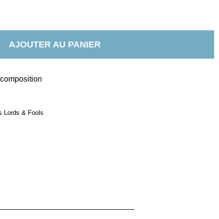
AJOUTER AU PANIER
t composition
s Lords & Fools
e