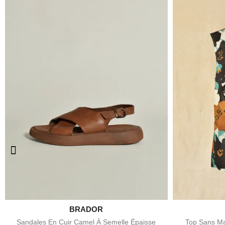

BRADOR
Aperçu rapide
Sandales En Cuir Camel À Semelle Épaisse
Top Sans Ma