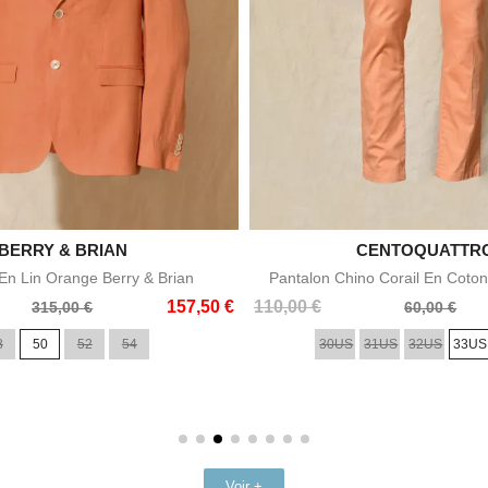

BERRY & BRIAN

CENTOQUATTR
Aperçu rapide
Aperçu rapid
n Lin Orange Berry & Brian
Pantalon Chino Corail En Coton
Prix
Prix
157,50 €
110,00 €
315,00 €
60,00 €
de
8
50
52
54
30US
31US
32US
33US
base
Voir +