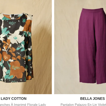

LADY COTTON

BELLA JONES
Aperçu rapide
Aperçu rapid
nches À Imprimé Florale Lady
Pantalon Palazzo En Lin Viole