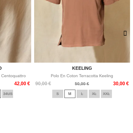
O

KEELING
e
Aperçu rapide
 Centoquattro
Polo En Coton Terracotta Keeling
Prix
Prix
42,00 €
90,00 €
30,00 €
50,00 €
de
34US
S
M
L
XL
XXL
base