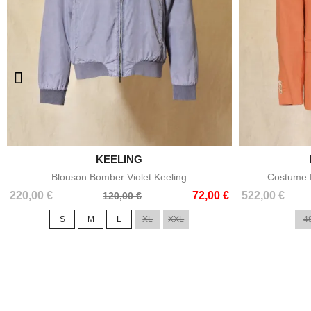

KEELING
Aperçu rapide
Blouson Bomber Violet Keeling
Costume E
Prix
Prix
Prix
Prix
220,00 €
72,00 €
522,00 €
120,00 €
de
de
S
M
L
XL
XXL
4
base
base