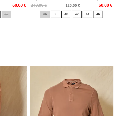
Prix
Prix
60,00 €
240,00 €
60,00 €
120,00 €
de
XL
36
38
40
42
44
46
base