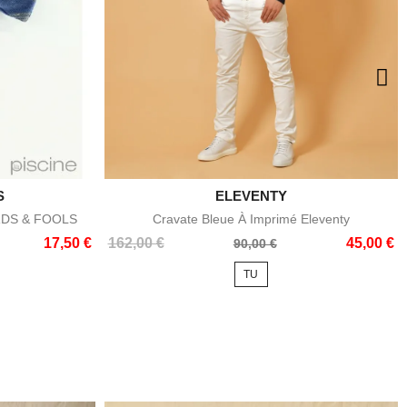
S

ELEVENTY
e
Aperçu rapide
ORDS & FOOLS
Cravate Bleue À Imprimé Eleventy
Prix
Prix
17,50 €
162,00 €
45,00 €
90,00 €
de
TU
base