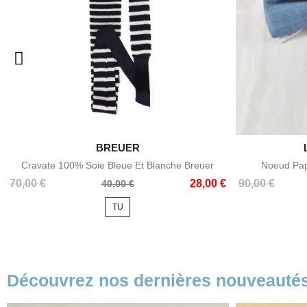

BREUER
Aperçu rapide
Cravate 100% Soie Bleue Et Blanche Breuer
Noeud Papi
Prix
Prix
Prix
Prix
70,00 €
28,00 €
90,00 €
40,00 €
de
de
TU
base
base
Découvrez nos dernières nouveauté