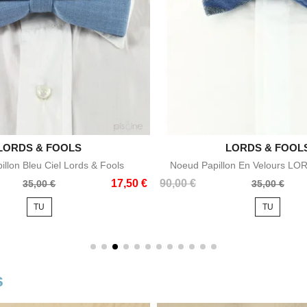

LORDS & FOOLS

LORDS & FOOL
Aperçu rapide
Aperçu rapid
llon Bleu Ciel Lords & Fools
Noeud Papillon En Velours L
Prix
Prix
17,50 €
90,00 €
35,00 €
35,00 €
de
TU
TU
base
s