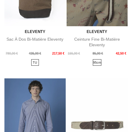
ELEVENTY
ELEVENTY
Sac À Dos Bi-Matière Eleventy
Ceinture Fine Bi-Matière
Eleventy
Prix
Prix
Prix
Prix
780,00 €
435,00 €
217,50 €
155,00 €
85,00 €
42,50 €
de
de
TU
95cm
base
base