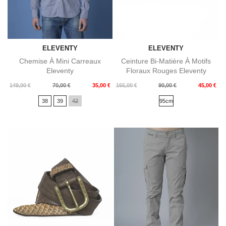
ELEVENTY
ELEVENTY
Chemise À Mini Carreaux
Ceinture Bi-Matière À Motifs
Eleventy
Floraux Rouges Eleventy
Prix
Prix
Prix
Prix
149,00 €
70,00 €
35,00 €
165,00 €
90,00 €
45,00 €
de
de
38
39
42
95cm
base
base