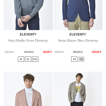
ELEVENTY
ELEVENTY
Haut Maille Grise Eleventy
Veste Blazer Bleu Eleventy
Prix
Prix
Prix
Prix
195,00 €
120,00 €
60,00 €
439,00 €
250,00 €
125,00 €
de
de
M
XL
XXL
44
46
base
base