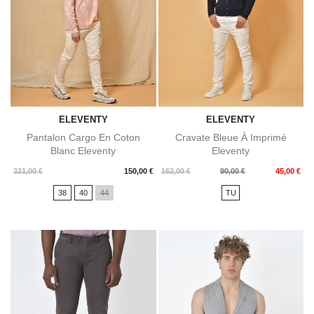
ELEVENTY
ELEVENTY
Pantalon Cargo En Coton
Cravate Bleue À Imprimé
Blanc Eleventy
Eleventy
Prix
Prix
Prix
321,00 €
150,00 €
162,00 €
90,00 €
45,00 €
de
38
40
44
TU
base