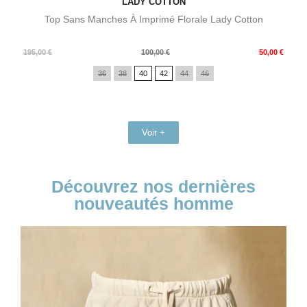
LADY COTTON
Top Sans Manches À Imprimé Florale Lady Cotton
Prix
Prix
195,00 €
100,00 €
50,00 €
de
36
38
40
42
44
46
base
Voir +
Découvrez nos dernières
nouveautés homme