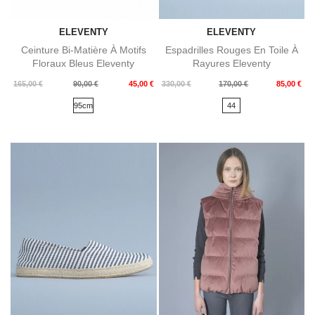
ELEVENTY
ELEVENTY
Ceinture Bi-Matière À Motifs
Espadrilles Rouges En Toile À
Floraux Bleus Eleventy
Rayures Eleventy
Prix
Prix
Prix
Prix
165,00 €
90,00 €
45,00 €
330,00 €
170,00 €
85,00 €
de
de
95cm
44
base
base