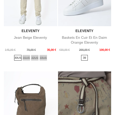
ELEVENTY
ELEVENTY
Jean Beige Eleventy
Baskets En Cuir Et En Daim
Orange Eleventy
Prix
Prix
Prix
Prix
145,00 €
70,00 €
35,00 €
430,00 €
200,00 €
100,00 €
de
de
30US
31US
32US
33US
39
base
base