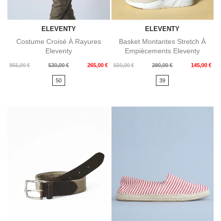
ELEVENTY
ELEVENTY
Costume Croisé À Rayures
Basket Montantes Stretch À
Eleventy
Empiècements Eleventy
Prix
Prix
Prix
Prix
955,00 €
530,00 €
265,00 €
550,00 €
290,00 €
145,00 €
de
de
50
39
base
base