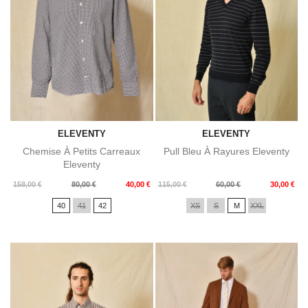
ELEVENTY
ELEVENTY
Chemise À Petits Carreaux
Pull Bleu À Rayures Eleventy
Eleventy
Prix
Prix
Prix
Prix
158,00 €
80,00 €
40,00 €
115,00 €
60,00 €
30,00 €
de
de
40
41
42
XS
S
M
XXL
base
base