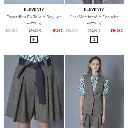
ELEVENTY
ELEVENTY
Espadrilles En Toile À Rayures
Gilet Matelassé À Capuche
Eleventy
Eleventy
Prix
Prix
Prix
Prix
330,00 €
170,00 €
85,00 €
650,00 €
300,00 €
150,00 €
de
de
44
S
base
base