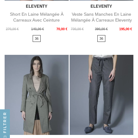
ELEVENTY
ELEVENTY
Short En Laine Mélangée À
Veste Sans Manches En Laine
Carreaux Avec Ceinture
Mélangée À Carreaux Eleventy
Eleventy
Prix
Prix
Prix
Prix
270,00 €
140,00 €
70,00 €
730,00 €
390,00 €
195,00 €
de
de
36
36
base
base
FILTRER