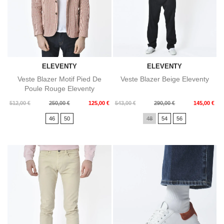
ELEVENTY
ELEVENTY
Veste Blazer Motif Pied De
Veste Blazer Beige Eleventy
Poule Rouge Eleventy
Prix
Prix
Prix
Prix
512,00 €
250,00 €
125,00 €
543,00 €
290,00 €
145,00 €
de
de
46
50
48
54
56
base
base