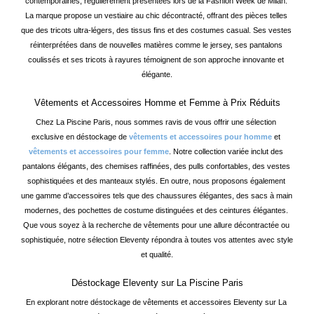
contemporaines, régulièrement présentées lors de la Fashion Week de Milan. 
La marque propose un vestiaire au chic décontracté, offrant des pièces telles 
que des tricots ultra-légers, des tissus fins et des costumes casual. Ses vestes 
réinterprétées dans de nouvelles matières comme le jersey, ses pantalons 
coulissés et ses tricots à rayures témoignent de son approche innovante et 
élégante.
Vêtements et Accessoires Homme et Femme à Prix Réduits
Chez La Piscine Paris, nous sommes ravis de vous offrir une sélection 
exclusive en déstockage de 
vêtements et accessoires pour homme
 et 
vêtements et accessoires pour femme
. Notre collection variée inclut des 
pantalons élégants, des chemises raffinées, des pulls confortables, des vestes 
sophistiquées et des manteaux stylés. En outre, nous proposons également 
une gamme d’accessoires tels que des chaussures élégantes, des sacs à main 
modernes, des pochettes de costume distinguées et des ceintures élégantes. 
Que vous soyez à la recherche de vêtements pour une allure décontractée ou 
sophistiquée, notre sélection Eleventy répondra à toutes vos attentes avec style 
et qualité.
Déstockage Eleventy sur La Piscine Paris
En explorant notre déstockage de vêtements et accessoires Eleventy sur La 