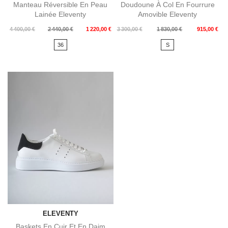
Manteau Réversible En Peau
Doudoune À Col En Fourrure
Lainée Eleventy
Amovible Eleventy
Prix
Prix
Prix
Prix
4 400,00 €
2 440,00 €
1 220,00 €
3 300,00 €
1 830,00 €
915,00 €
de
de
36
S
base
base
ELEVENTY
Baskets En Cuir Et En Daim