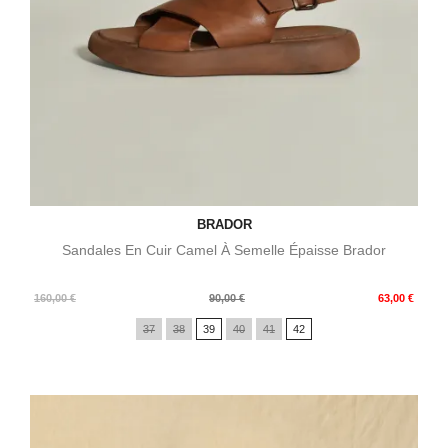
BRADOR
Sandales En Cuir Camel À Semelle Épaisse Brador
Prix
Prix
160,00 €
90,00 €
63,00 €
de
37
38
39
40
41
42
base