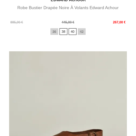
Robe Bustier Drapée Noire À Volants Edward Achour
Prix
Prix
885,00 €
445,00 €
267,00 €
de
36
38
40
42
base