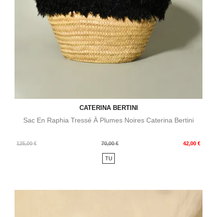
CATERINA BERTINI
Sac En Raphia Tressé À Plumes Noires Caterina Bertini
Prix
Prix
125,00 €
70,00 €
42,00 €
de
TU
base