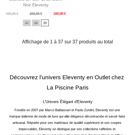
Noir Eleventy
Prix
Prix
430,00 €
200,00 €
100,00 €
de
37
38
39
base
Affichage de 1 à 37 sur 37 produits au total
Découvrez l'univers Eleventy en Outlet chez 
La Piscine Paris
L'Univers Élégant d'Eleventy
Fondée en 2007 par Marco Baldassari et Paolo Zuntini, Eleventy est une 
marque italienne de mode de luxe qui allie élégance décontractée et savoir-faire 
artisanal. Réputée pour ses matériaux de qualité supérieure et ses coupes 
impeccables, Eleventy se distingue par ses collections raffinées et 