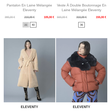
Pantalon En Laine Mélangée
Veste À Double Boutonnage En
Eleventy
Laine Mélangée Eleventy
Prix
Prix
Prix
Prix
380,00 €
210,00 €
105,00 €
560,00 €
310,00 €
155,00 €
de
de
36
40
36
base
base
ELEVENTY
ELEVENTY