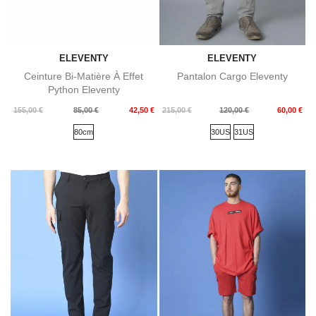
ELEVENTY
ELEVENTY
Ceinture Bi-Matière À Effet
Pantalon Cargo Eleventy
Python Eleventy
Prix
Prix
Prix
Prix
155,00 €
85,00 €
42,50 €
215,00 €
120,00 €
60,00 €
de
de
80cm
30US
31US
base
base