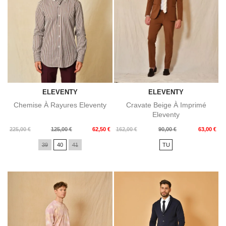
ELEVENTY
ELEVENTY
Chemise À Rayures Eleventy
Cravate Beige À Imprimé
Eleventy
Prix
Prix
Prix
Prix
225,00 €
125,00 €
62,50 €
162,00 €
90,00 €
63,00 €
de
de
39
40
41
TU
base
base