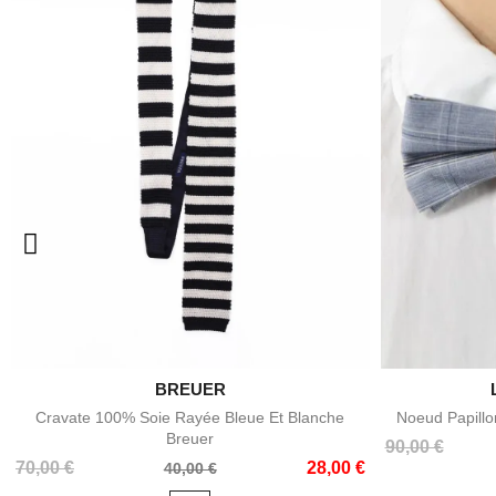

BREUER
Aperçu rapide
Cravate 100% Soie Rayée Bleue Et Blanche
Noeud Papillo
Breuer
Prix
Prix
90,00 €
Prix
Prix
70,00 €
28,00 €
de
40,00 €
de
base