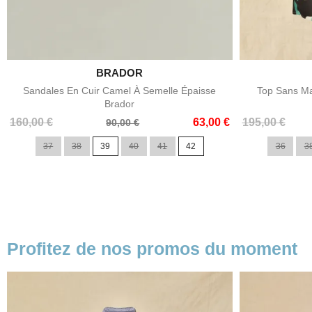

BRADOR
Aperçu rapide
Sandales En Cuir Camel À Semelle Épaisse
Top Sans Ma
Brador
Prix
Prix
Prix
Prix
160,00 €
63,00 €
195,00 €
90,00 €
de
de
37
38
39
40
41
42
36
3
base
base
Profitez de nos promos du moment