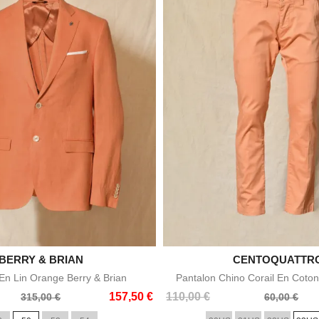

BERRY & BRIAN

CENTOQUATTR
Aperçu rapide
Aperçu rapid
n Lin Orange Berry & Brian
Pantalon Chino Corail En Coton
Prix
Prix
157,50 €
110,00 €
315,00 €
60,00 €
de