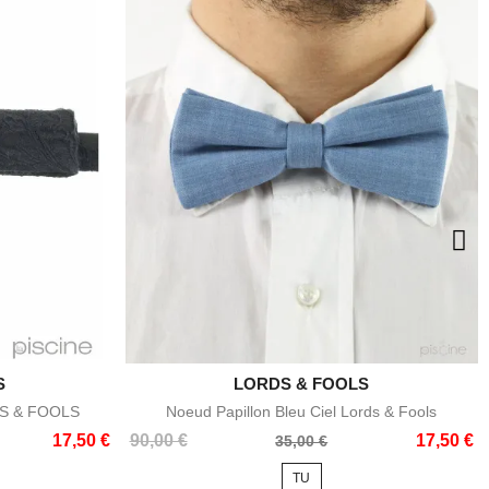
S

LORDS & FOOLS
e
Aperçu rapide
DS & FOOLS
Noeud Papillon Bleu Ciel Lords & Fools
Prix
Prix
17,50 €
90,00 €
17,50 €
35,00 €
de
TU
base