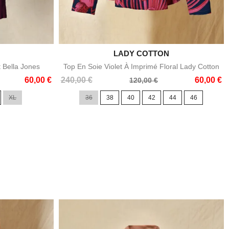

LADY COTTON
e
Aperçu rapide
t Bella Jones
Top En Soie Violet À Imprimé Floral Lady Cotton
Prix
Prix
60,00 €
240,00 €
60,00 €
120,00 €
de
XL
36
38
40
42
44
46
base