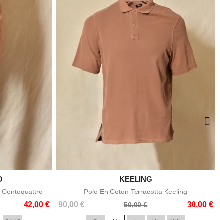
O

KEELING
e
Aperçu rapide
 Centoquattro
Polo En Coton Terracotta Keeling
Prix
Prix
42,00 €
90,00 €
30,00 €
50,00 €
de