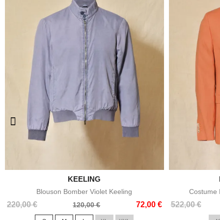

KEELING
Aperçu rapide
Blouson Bomber Violet Keeling
Costume E
Prix
Prix
Prix
Prix
220,00 €
72,00 €
522,00 €
120,00 €
de
de