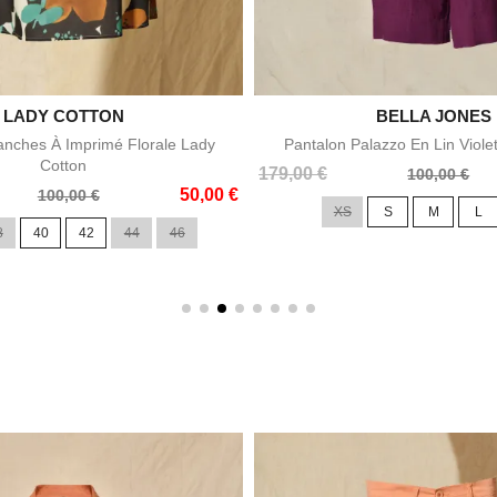

LADY COTTON

BELLA JONES
Aperçu rapide
Aperçu rapid
nches À Imprimé Florale Lady
Pantalon Palazzo En Lin Viole
Cotton
Prix
Prix
179,00 €
100,00 €
50,00 €
de
100,00 €
XS
S
M
L
base
8
40
42
44
46