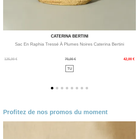
CATERINA BERTINI
Sac En Raphia Tressé À Plumes Noires Caterina Bertini
Prix
Prix
125,00 €
70,00 €
42,00 €
de
TU
base
Profitez de nos promos du moment