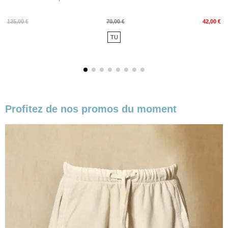
Prix
Prix
125,00 €
70,00 €
42,00 €
de
TU
base
Profitez de nos promos du moment