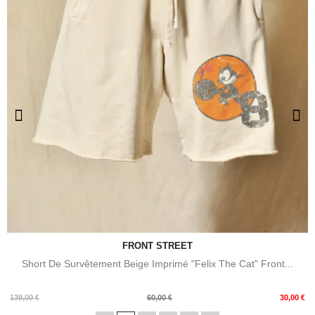
FRONT STREET
Short De Survêtement Beige Imprimé "Felix The Cat" Front...
Prix
Prix
139,00 €
60,00 €
30,00 €
de