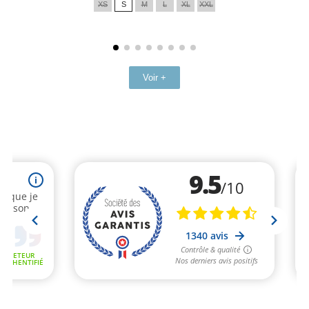
XS
S
M
L
XL
XXL
base
Voir +