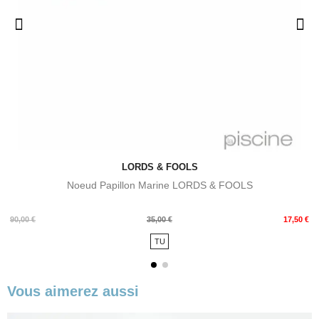
LORDS & FOOLS
Noeud Papillon Marine LORDS & FOOLS
Prix
Prix
90,00 €
35,00 €
17,50 €
de
TU
base
Vous aimerez aussi