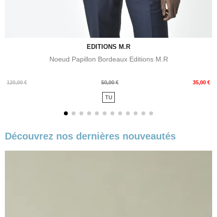
EDITIONS M.R
Noeud Papillon Bordeaux Editions M.R
Prix
Prix
120,00 €
50,00 €
35,00 €
de
TU
base
Découvrez nos dernières nouveautés