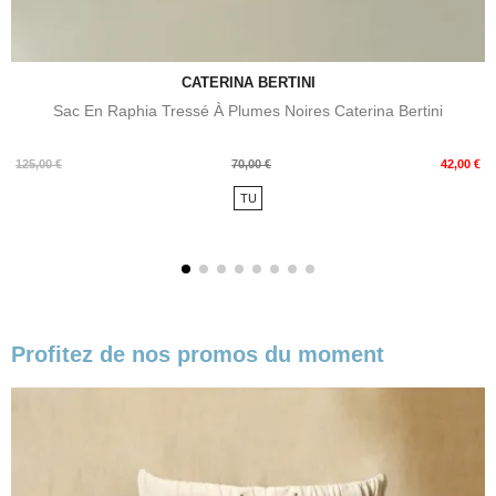
CATERINA BERTINI
Sac En Raphia Tressé À Plumes Noires Caterina Bertini
Prix
Prix
125,00 €
70,00 €
42,00 €
de
TU
base
Profitez de nos promos du moment