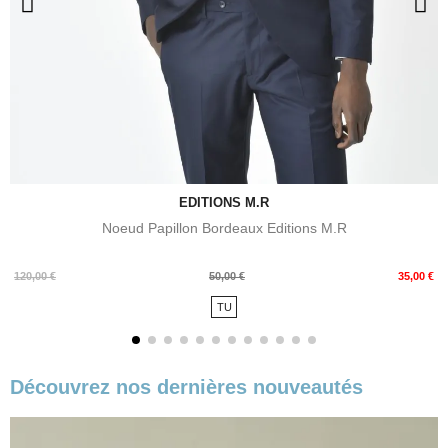
EDITIONS M.R
Noeud Papillon Bordeaux Editions M.R
Prix
Prix
120,00 €
50,00 €
35,00 €
de
TU
base
Découvrez nos dernières nouveautés