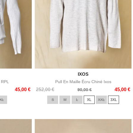

IXOS
e
Aperçu rapide
c RPL
Pull En Maille Écru Chiné Ixos
Prix
Prix
45,00 €
252,00 €
45,00 €
90,00 €
de
XL
S
M
L
XL
XXL
3XL
base