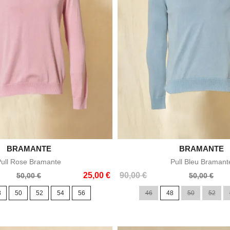

BRAMANTE

BRAMANTE
Aperçu rapide
Aperçu rapid
ull Rose Bramante
Pull Bleu Bramant
Prix
Prix
25,00 €
90,00 €
50,00 €
50,00 €
de
8
50
52
54
56
46
48
50
52
base