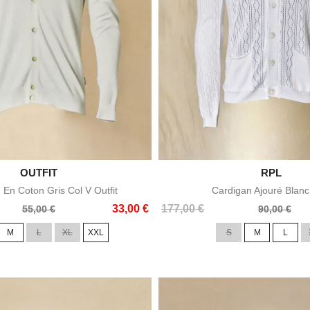

OUTFIT

RPL
Aperçu rapide
Aperçu rapid
 En Coton Gris Col V Outfit
Cardigan Ajouré Blan
Prix
Prix
33,00 €
177,00 €
55,00 €
90,00 €
de
M
L
XL
XXL
S
M
L
base