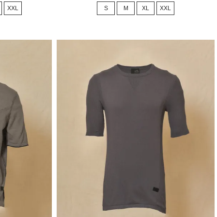
de
XXL
S
M
XL
XXL
base