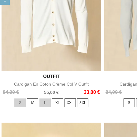

OUTFIT
Aperçu rapide
Cardigan En Coton Crème Col V Outfit
Cardigan
Prix
Prix
Prix
Prix
84,00 €
33,00 €
84,00 €
55,00 €
de
de
S
M
L
XL
XXL
3XL
S
base
base