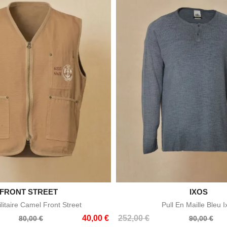

FRONT STREET

IXOS
Aperçu rapide
Aperçu rapid
ilitaire Camel Front Street
Pull En Maille Bleu I
Prix
Prix
40,00 €
252,00 €
80,00 €
90,00 €