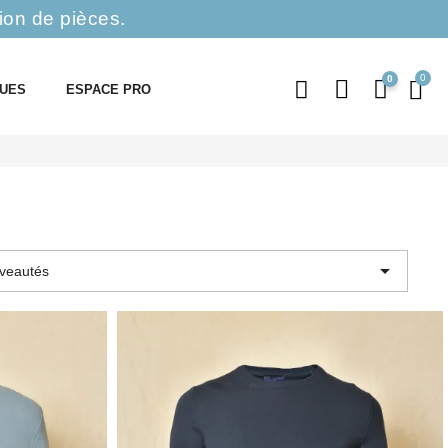
ion de pièces.
0
QUES
ESPACE PRO

veautés