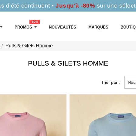
s d'été continuent •
Jusqu'à -80%
sur une sélect
-80%
PROMOS
NOUVEAUTÉS
MARQUES
BOUTI
Pulls & Gilets Homme
PULLS & GILETS HOMME
Trier par :
Nou