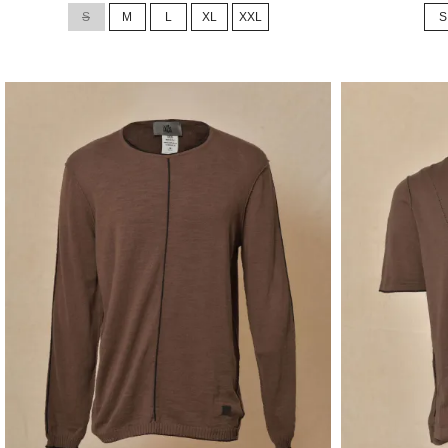
de
de
S
M
L
XL
XXL
S
base
base