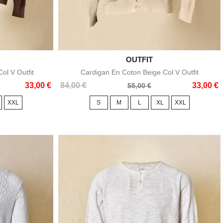

OUTFIT
e
Aperçu rapide
ol V Outfit
Cardigan En Coton Beige Col V Outfit
Prix
Prix
33,00 €
84,00 €
33,00 €
55,00 €
de
XXL
S
M
L
XL
XXL
base