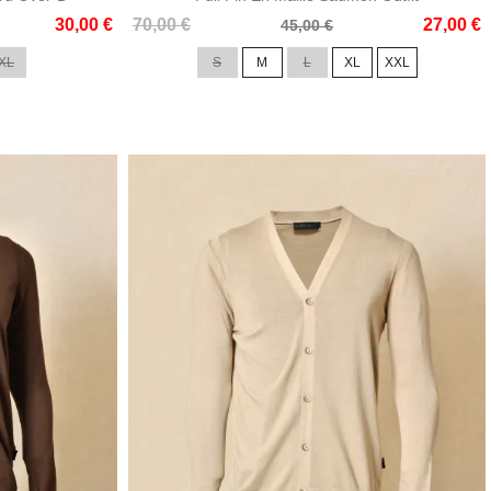
Prix
Prix
30,00 €
70,00 €
27,00 €
45,00 €
de
XL
S
M
L
XL
XXL
base