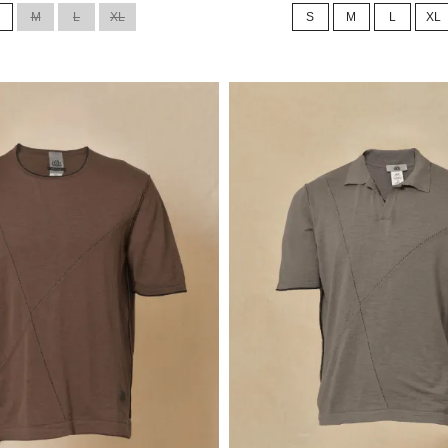
de
M
L
XL
S
M
L
XL
base