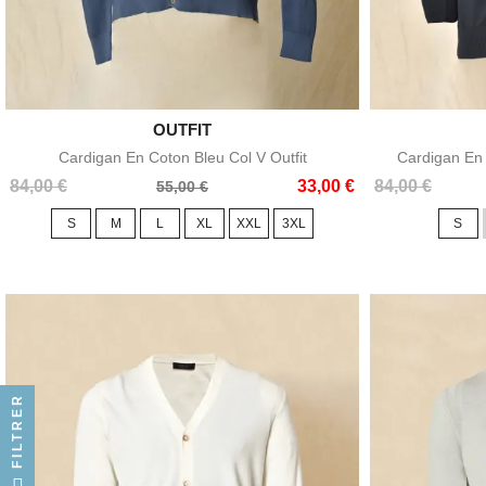

OUTFIT
Aperçu rapide
Cardigan En Coton Bleu Col V Outfit
Cardigan En 
Prix
Prix
Prix
Prix
84,00 €
33,00 €
84,00 €
55,00 €
de
de
S
M
L
XL
XXL
3XL
S
base
base
FILTRER