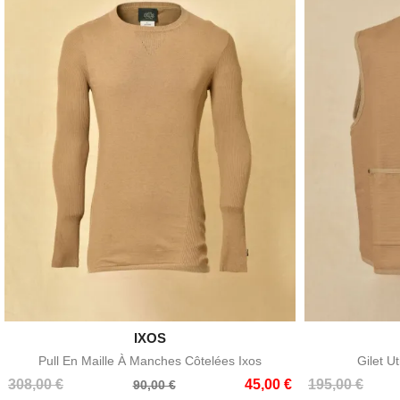

IXOS
Aperçu rapide
Pull En Maille À Manches Côtelées Ixos
Gilet Ut
Prix
Prix
Prix
Prix
308,00 €
45,00 €
195,00 €
90,00 €