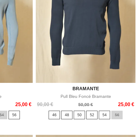

BRAMANTE
e
Aperçu rapide
e
Pull Bleu Foncé Bramante
Prix
Prix
25,00 €
90,00 €
25,00 €
50,00 €
de
54
56
46
48
50
52
54
56
base