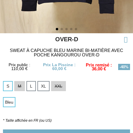
OVER-D
SWEAT À CAPUCHE BLEU MARINE BI-MATIÈRE AVEC
POCHE KANGOUROU OVER-D
Prix public :
Prix La Piscine :
Prix remisé :
-40%
110,00 €
60,00 €
36,00 €
S
M
L
XL
XXL
Bleu
* Taille affichée en FR (ou US)