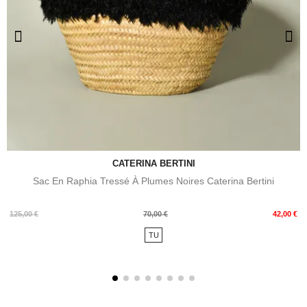
CATERINA BERTINI
Sac En Raphia Tressé À Plumes Noires Caterina Bertini
Prix
Prix
125,00 €
70,00 €
42,00 €
de
TU
base