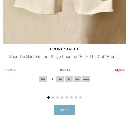
FRONT STREET
Short De Survêtement Beige Imprimé "Felix The Cat" Front...
Prix
Prix
139,00 €
60,00 €
30,00 €
de
XS
S
M
L
XL
XXL
base
Voir +