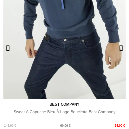
BEST COMPANY
Sweat À Capuche Bleu À Logo Bouclette Best Company
Prix
Prix
145,00 €
60,00 €
24,00 €