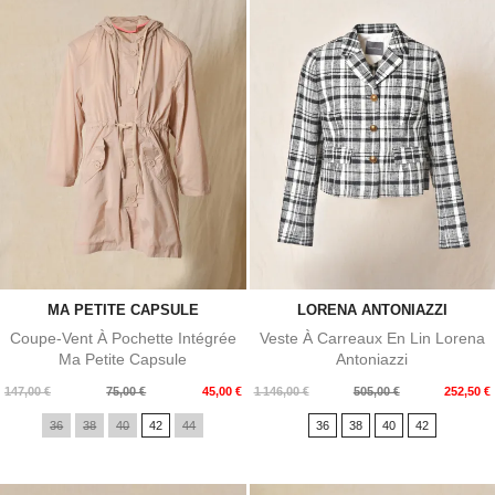
MA PETITE CAPSULE
LORENA ANTONIAZZI
Coupe-Vent À Pochette Intégrée
Veste À Carreaux En Lin Lorena
Ma Petite Capsule
Antoniazzi
Prix
Prix
Prix
Prix
147,00 €
75,00 €
45,00 €
1 146,00 €
505,00 €
252,50 €
de
de
36
38
40
42
44
36
38
40
42
base
base