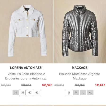
LORENA ANTONIAZZI
MACKAGE
Veste En Jean Blanche À
Blouson Matelassé Argenté
Broderies Lorena Antoniazzi
Mackage
Prix
Prix
Prix
Prix
660,00 €
330,00 €
165,00 €
650,00 €
360,00 €
180,00 €
de
de
36
38
40
42
S
M
L
XL
base
base