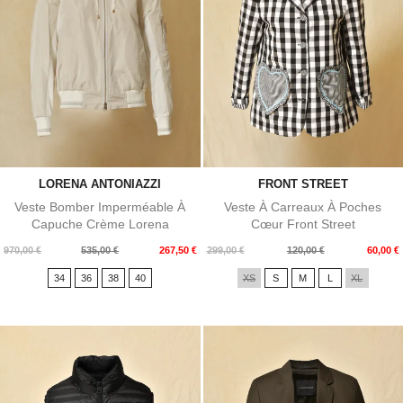
LORENA ANTONIAZZI
FRONT STREET
Veste Bomber Imperméable À
Veste À Carreaux À Poches
Capuche Crème Lorena
Cœur Front Street
Antoniazzi
Prix
Prix
Prix
Prix
970,00 €
535,00 €
267,50 €
299,00 €
120,00 €
60,00 €
de
de
34
36
38
40
XS
S
M
L
XL
base
base