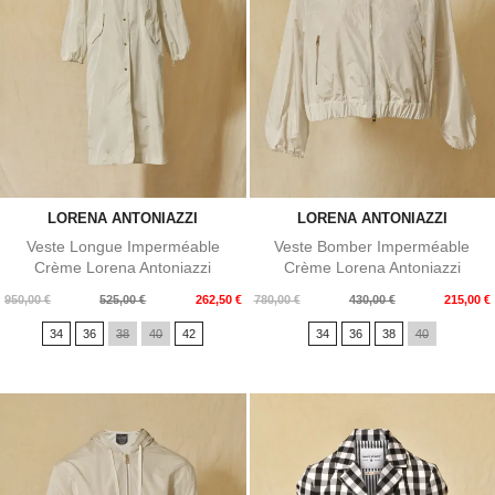
LORENA ANTONIAZZI
LORENA ANTONIAZZI
Veste Longue Imperméable
Veste Bomber Imperméable
Crème Lorena Antoniazzi
Crème Lorena Antoniazzi
Prix
Prix
Prix
Prix
950,00 €
525,00 €
262,50 €
780,00 €
430,00 €
215,00 €
de
de
34
36
38
40
42
34
36
38
40
base
base