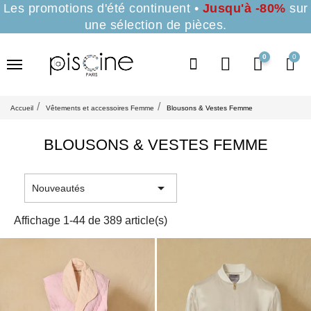
Les promotions d'été continuent •
Jusqu'à -80%
sur
une sélection de pièces.
0
Accueil
Vêtements et accessoires Femme
Blousons & Vestes Femme
BLOUSONS & VESTES FEMME

Nouveautés
Affichage 1-44 de 389 article(s)