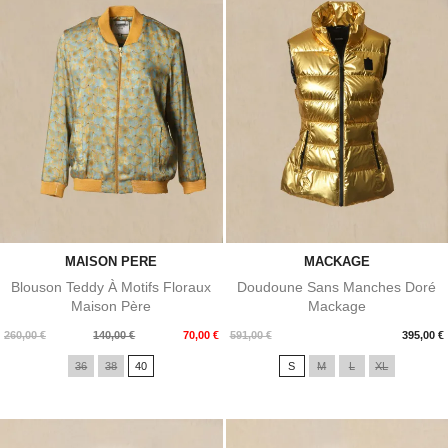
MAISON PERE
MACKAGE
Blouson Teddy À Motifs Floraux
Doudoune Sans Manches Doré
Maison Père
Mackage
Prix
Prix
Prix
260,00 €
140,00 €
70,00 €
591,00 €
395,00 €
de
36
38
40
S
M
L
XL
base