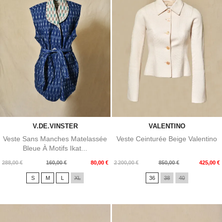
V.DE.VINSTER
VALENTINO
Veste Sans Manches Matelassée
Veste Ceinturée Beige Valentino
Bleue À Motifs Ikat...
Prix
Prix
Prix
Prix
288,00 €
160,00 €
80,00 €
2 200,00 €
850,00 €
425,00 €
de
de
S
M
L
XL
36
38
40
base
base