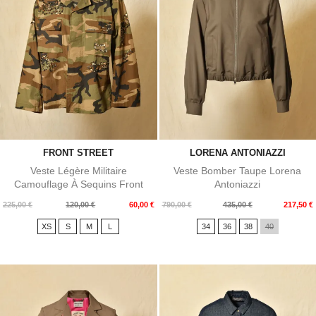
FRONT STREET
LORENA ANTONIAZZI
Veste Légère Militaire
Veste Bomber Taupe Lorena
Camouflage À Sequins Front
Antoniazzi
Street
Prix
Prix
Prix
Prix
225,00 €
120,00 €
60,00 €
790,00 €
435,00 €
217,50 €
de
de
XS
S
M
L
34
36
38
40
base
base