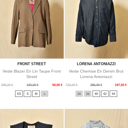
FRONT STREET
LORENA ANTONIAZZI
Veste Blazer En Lin Taupe Front
Veste Chemise En Denim Brut
Street
Lorena Antoniazzi
Prix
Prix
Prix
Prix
295,00 €
100,00 €
50,00 €
720,00 €
395,00 €
197,50 €
de
de
XS
S
M
L
36
38
40
42
44
base
base