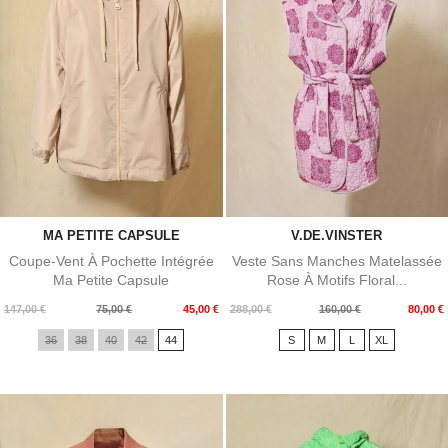
MA PETITE CAPSULE
V.DE.VINSTER
Coupe-Vent À Pochette Intégrée
Veste Sans Manches Matelassée
Ma Petite Capsule
Rose À Motifs Floral...
Prix
Prix
Prix
Prix
147,00 €
75,00 €
45,00 €
288,00 €
160,00 €
80,00 €
de
de
36
38
40
42
44
S
M
L
XL
base
base