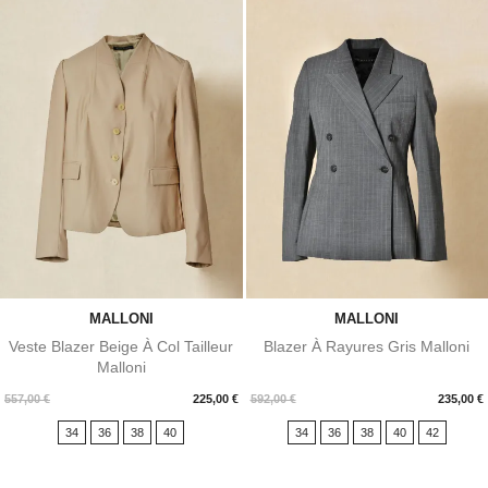
MALLONI
MALLONI
Veste Blazer Beige À Col Tailleur
Blazer À Rayures Gris Malloni
Malloni
Prix
Prix
557,00 €
225,00 €
592,00 €
235,00 €
34
36
38
40
34
36
38
40
42