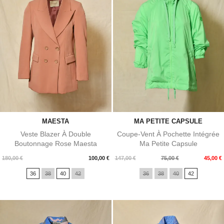
MAESTA
MA PETITE CAPSULE
Veste Blazer À Double
Coupe-Vent À Pochette Intégrée
Boutonnage Rose Maesta
Ma Petite Capsule
Prix
Prix
Prix
180,00 €
100,00 €
147,00 €
75,00 €
45,00 €
de
36
38
40
42
36
38
40
42
base