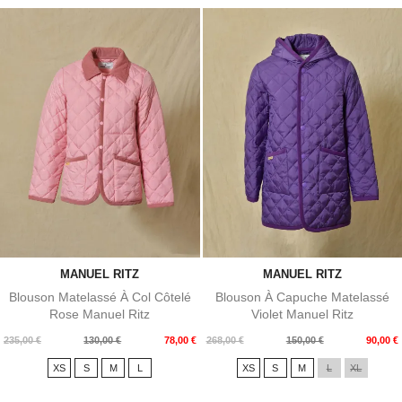
MANUEL RITZ
MANUEL RITZ
Blouson Matelassé À Col Côtelé
Blouson À Capuche Matelassé
Rose Manuel Ritz
Violet Manuel Ritz
Prix
Prix
Prix
Prix
235,00 €
130,00 €
78,00 €
268,00 €
150,00 €
90,00 €
de
de
XS
S
M
L
XS
S
M
L
XL
base
base