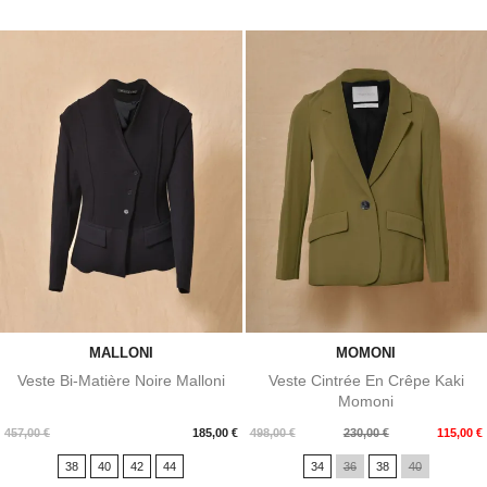
MALLONI
MOMONI
Veste Bi-Matière Noire Malloni
Veste Cintrée En Crêpe Kaki
Momoni
Prix
Prix
Prix
457,00 €
185,00 €
498,00 €
230,00 €
115,00 €
de
38
40
42
44
34
36
38
40
base