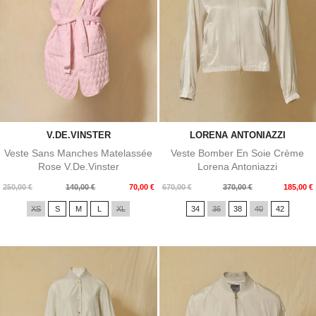
V.DE.VINSTER
LORENA ANTONIAZZI
Veste Sans Manches Matelassée
Veste Bomber En Soie Crème
Rose V.de.Vinster
Lorena Antoniazzi
Prix
Prix
Prix
Prix
250,00 €
140,00 €
70,00 €
670,00 €
370,00 €
185,00 €
de
de
XS
S
M
L
XL
34
36
38
40
42
base
base