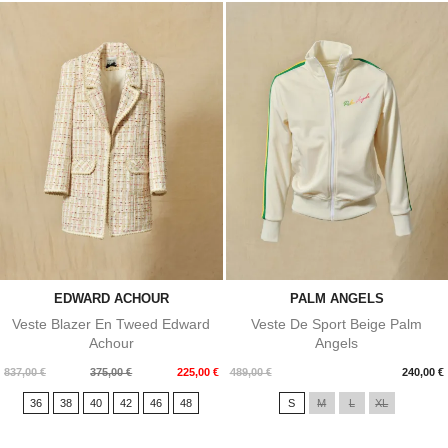
EDWARD ACHOUR
PALM ANGELS
Veste Blazer En Tweed Edward
Veste De Sport Beige Palm
Achour
Angels
Prix
Prix
Prix
837,00 €
375,00 €
225,00 €
489,00 €
240,00 €
de
36
38
40
42
46
48
S
M
L
XL
base