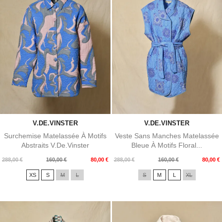
V.DE.VINSTER
V.DE.VINSTER
Surchemise Matelassée À Motifs
Veste Sans Manches Matelassée
Abstraits V.de.Vinster
Bleue À Motifs Floral...
Prix
Prix
Prix
Prix
288,00 €
160,00 €
80,00 €
288,00 €
160,00 €
80,00 €
de
de
XS
S
M
L
S
M
L
XL
base
base