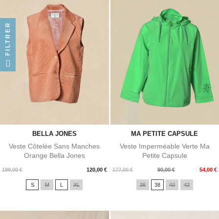
FILTRER
BELLA JONES
MA PETITE CAPSULE
Veste Côtelée Sans Manches
Veste Imperméable Verte Ma
Orange Bella Jones
Petite Capsule
Prix
Prix
Prix
199,00 €
120,00 €
177,00 €
90,00 €
54,00 €
de
S
M
L
XL
36
38
40
42
base