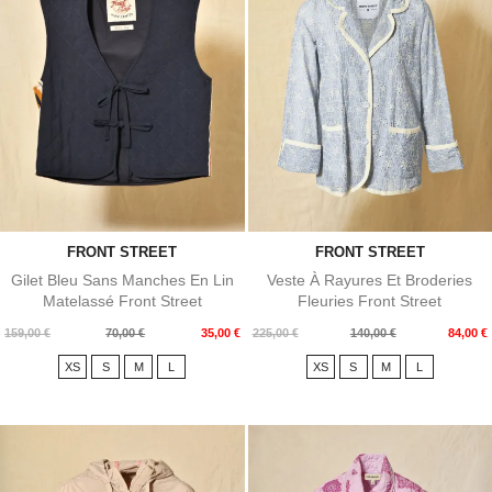
FRONT STREET
FRONT STREET
Gilet Bleu Sans Manches En Lin
Veste À Rayures Et Broderies
Matelassé Front Street
Fleuries Front Street
Prix
Prix
Prix
Prix
159,00 €
70,00 €
35,00 €
225,00 €
140,00 €
84,00 €
de
de
XS
S
M
L
XS
S
M
L
base
base