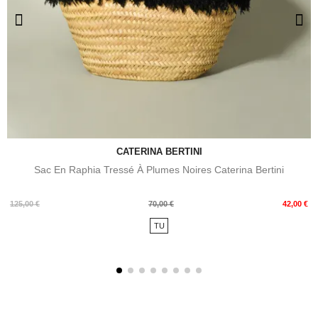
CATERINA BERTINI
Sac En Raphia Tressé À Plumes Noires Caterina Bertini
Prix
Prix
125,00 €
70,00 €
42,00 €
de
TU
base