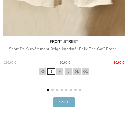
FRONT STREET
Short De Survêtement Beige Imprimé "Felix The Cat" Front...
Prix
Prix
139,00 €
60,00 €
30,00 €
de
XS
S
M
L
XL
XXL
base
Voir +