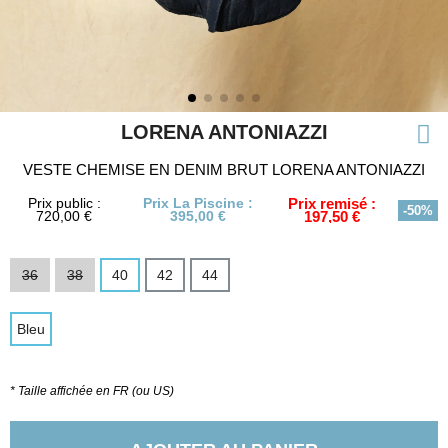
LORENA ANTONIAZZI
VESTE CHEMISE EN DENIM BRUT LORENA ANTONIAZZI
Prix public :
Prix La Piscine :
Prix remisé :
-50%
720,00 €
395,00 €
197,50 €
36
38
40
42
44
Bleu
* Taille affichée en FR (ou US)