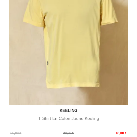
KEELING
T-Shirt En Coton Jaune Keeling
Prix
Prix
55,00 €
30,00 €
18,00 €