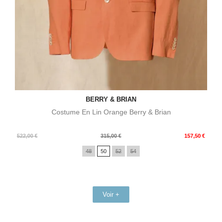
BERRY & BRIAN
Costume En Lin Orange Berry & Brian
Prix
Prix
522,00 €
315,00 €
157,50 €
de
48
50
52
54
base
Voir +