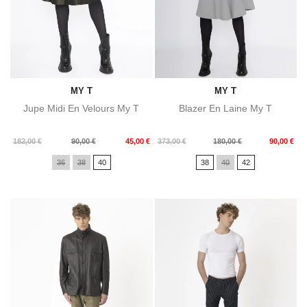
MY T
MY T
Jupe Midi En Velours My T
Blazer En Laine My T
Prix
Prix
Prix
Prix
182,00 €
90,00 €
45,00 €
373,00 €
180,00 €
90,00 €
de
de
36
38
40
38
40
42
base
base