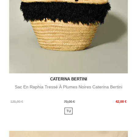
CATERINA BERTINI
Sac En Raphia Tressé À Plumes Noires Caterina Bertini
Prix
Prix
125,00 €
70,00 €
42,00 €
de
TU
base