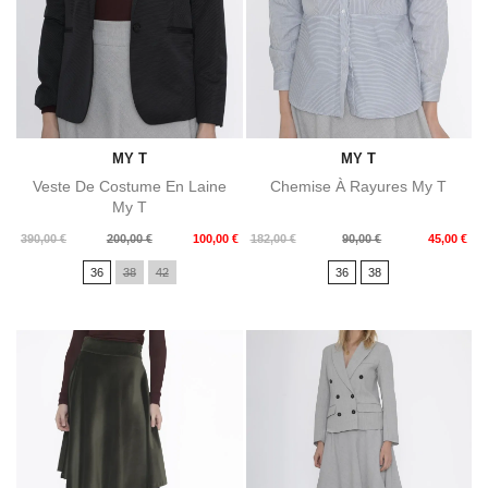
MY T
MY T
Veste De Costume En Laine
Chemise À Rayures My T
My T
Prix
Prix
Prix
Prix
390,00 €
200,00 €
100,00 €
182,00 €
90,00 €
45,00 €
de
de
36
38
42
36
38
base
base