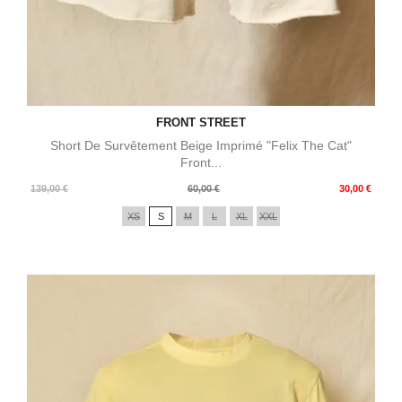
FRONT STREET
Short De Survêtement Beige Imprimé "Felix The Cat"
Front...
Prix
Prix
139,00 €
60,00 €
30,00 €
de
XS
S
M
L
XL
XXL
base