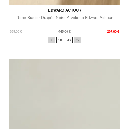
EDWARD ACHOUR
Robe Bustier Drapée Noire À Volants Edward Achour
Prix
Prix
885,00 €
445,00 €
267,00 €
de
36
38
40
42
base