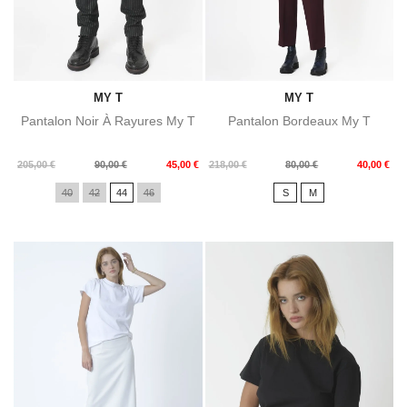
MY T
MY T
Pantalon Noir À Rayures My T
Pantalon Bordeaux My T
Prix
Prix
Prix
Prix
205,00 €
90,00 €
45,00 €
218,00 €
80,00 €
40,00 €
de
de
40
42
44
46
S
M
base
base