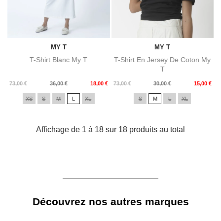
MY T
MY T
T-Shirt Blanc My T
T-Shirt En Jersey De Coton My
T
Prix
Prix
Prix
Prix
73,00 €
36,00 €
18,00 €
73,00 €
30,00 €
15,00 €
de
de
XS
S
M
L
XL
S
M
L
XL
base
base
Affichage de 1 à 18 sur 18 produits au total
Découvrez nos autres marques