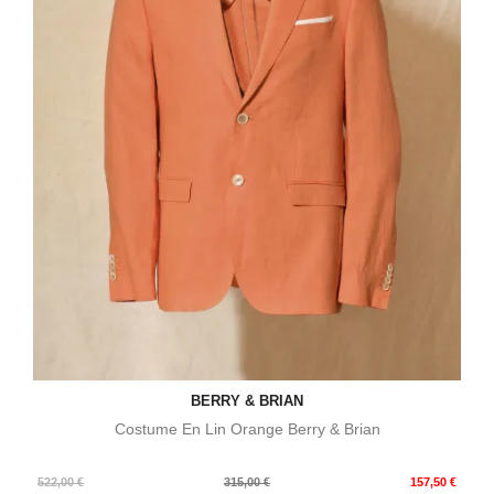
BERRY & BRIAN
Costume En Lin Orange Berry & Brian
Prix
Prix
522,00 €
315,00 €
157,50 €