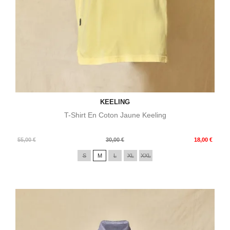
KEELING
T-Shirt En Coton Jaune Keeling
Prix
Prix
55,00 €
30,00 €
18,00 €
de
S
M
L
XL
XXL
base