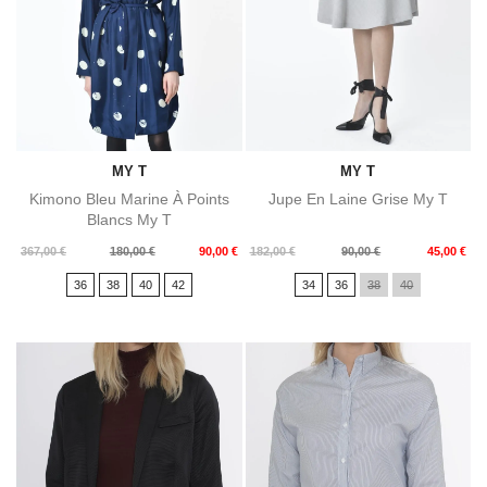
MY T
MY T
Kimono Bleu Marine À Points
Jupe En Laine Grise My T
Blancs My T
Prix
Prix
Prix
Prix
367,00 €
180,00 €
90,00 €
182,00 €
90,00 €
45,00 €
de
de
36
38
40
42
34
36
38
40
base
base