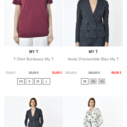
MY T
MY T
T-Shirt Bordeaux My T
Veste D'ensemble Bleu My T
Prix
Prix
Prix
Prix
73,00 €
30,00 €
15,00 €
333,00 €
160,00 €
80,00 €
de
de
XS
S
M
L
36
38
40
base
base