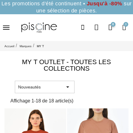
Les promotions d'été continuent •
Jusqu'à -80%
sur
une sélection de pièces.
0
Accueil
Marques
MY T
MY T OUTLET - TOUTES LES
COLLECTIONS

Nouveautés
Affichage 1-18 de 18 article(s)