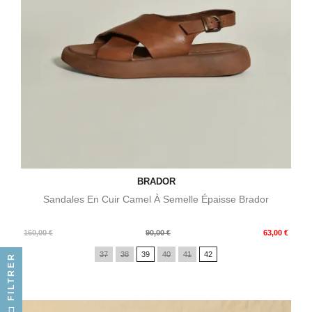
BRADOR
Sandales En Cuir Camel À Semelle Épaisse Brador
Prix
Prix
160,00 €
90,00 €
63,00 €
de
37
38
39
40
41
42
FILTRER
base