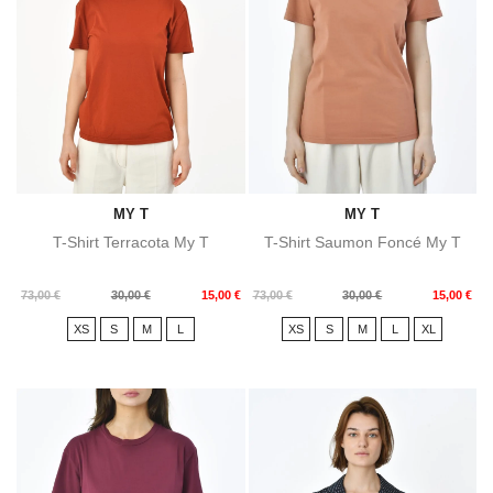
MY T
MY T
T-Shirt Terracota My T
T-Shirt Saumon Foncé My T
Prix
Prix
Prix
Prix
73,00 €
30,00 €
15,00 €
73,00 €
30,00 €
15,00 €
de
de
XS
S
M
L
XS
S
M
L
XL
base
base