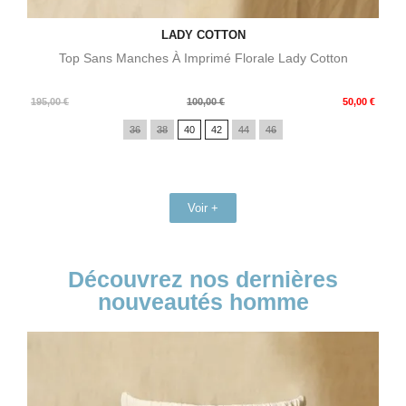
LADY COTTON
Top Sans Manches À Imprimé Florale Lady Cotton
Prix
Prix
195,00 €
100,00 €
50,00 €
de
36
38
40
42
44
46
base
Voir +
Découvrez nos dernières
nouveautés homme