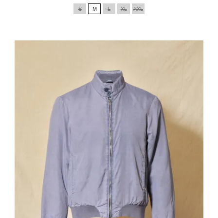
de
S
M
L
XL
XXL
base