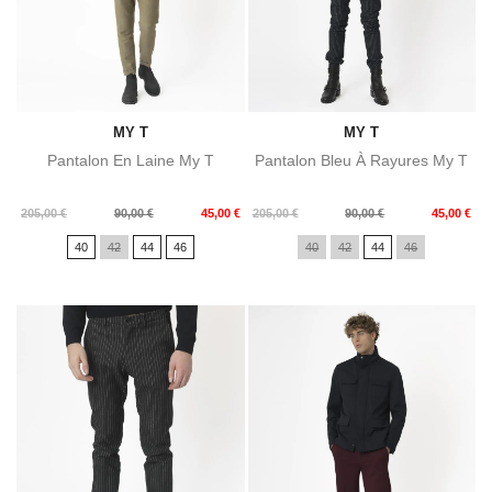
MY T
MY T
Pantalon En Laine My T
Pantalon Bleu À Rayures My T
Prix
Prix
Prix
Prix
205,00 €
90,00 €
45,00 €
205,00 €
90,00 €
45,00 €
de
de
40
42
44
46
40
42
44
46
base
base