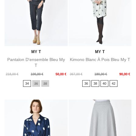
MY T
MY T
Pantalon D'ensemble Bleu My
Kimono Blanc À Pois Bleu My T
T
Prix
Prix
Prix
Prix
218,00 €
100,00 €
50,00 €
367,00 €
180,00 €
90,00 €
de
de
34
36
38
36
38
40
42
base
base