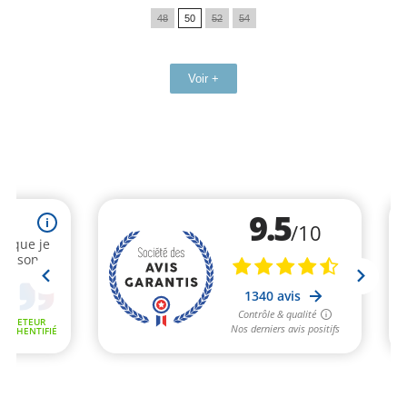
de
48
50
52
54
base
Voir +