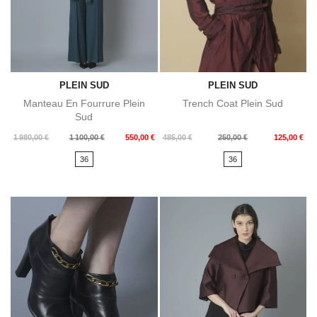
PLEIN SUD
PLEIN SUD
Manteau En Fourrure Plein
Trench Coat Plein Sud
Sud
Prix
Prix
Prix
Prix
1 980,00 €
1 100,00 €
550,00 €
485,00 €
250,00 €
125,00 €
de
de
36
36
base
base