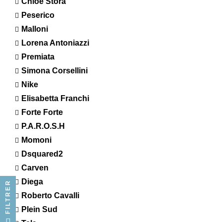
Chloe Stora
Peserico
Malloni
Lorena Antoniazzi
Premiata
Simona Corsellini
Nike
Elisabetta Franchi
Forte Forte
P.A.R.O.S.H
Momoni
Dsquared2
Carven
Diega
FILTRER
Roberto Cavalli
Plein Sud