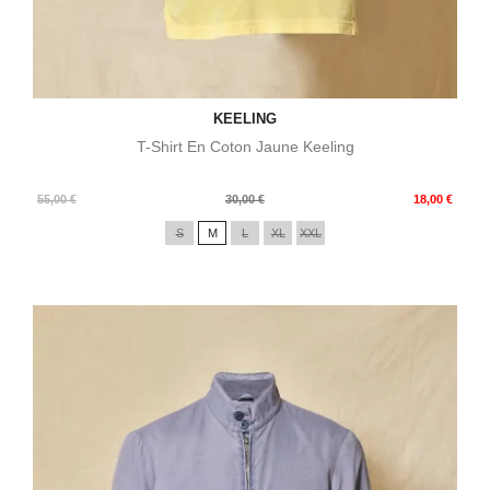
KEELING
T-Shirt En Coton Jaune Keeling
Prix
Prix
55,00 €
30,00 €
18,00 €
de
S
M
L
XL
XXL
base