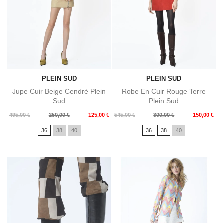
PLEIN SUD
PLEIN SUD
Jupe Cuir Beige Cendré Plein
Robe En Cuir Rouge Terre
Sud
Plein Sud
Prix
Prix
Prix
Prix
495,00 €
250,00 €
125,00 €
545,00 €
300,00 €
150,00 €
de
de
36
38
40
36
38
40
base
base