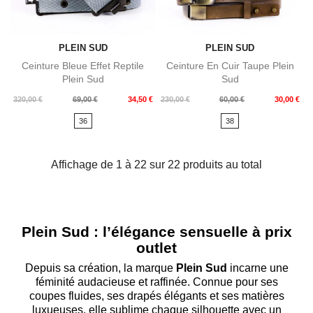
PLEIN SUD
PLEIN SUD
Ceinture Bleue Effet Reptile
Ceinture En Cuir Taupe Plein
Plein Sud
Sud
Prix
Prix
Prix
Prix
320,00 €
69,00 €
34,50 €
230,00 €
60,00 €
30,00 €
de
de
36
38
base
base
Affichage de 1 à 22 sur 22 produits au total
Plein Sud : l’élégance sensuelle à prix
outlet
Depuis sa création, la marque
Plein Sud
incarne une
féminité audacieuse et raffinée. Connue pour ses
coupes fluides, ses drapés élégants et ses matières
luxueuses, elle sublime chaque silhouette avec un