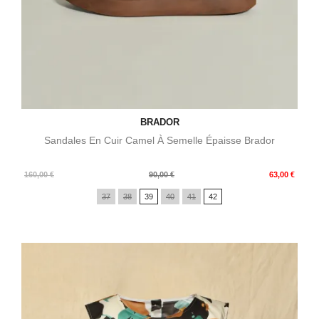
BRADOR
Sandales En Cuir Camel À Semelle Épaisse Brador
Prix
Prix
160,00 €
90,00 €
63,00 €
de
37
38
39
40
41
42
base