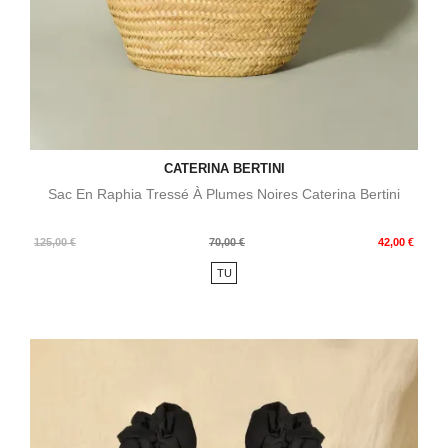
CATERINA BERTINI
Sac En Raphia Tressé À Plumes Noires Caterina Bertini
Prix
Prix
125,00 €
70,00 €
42,00 €
de
TU
base