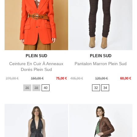
PLEIN SUD
PLEIN SUD
Ceinture En Cuir À Anneaux
Pantalon Marron Plein Sud
Dorés Plein Sud
Prix
Prix
Prix
Prix
270,00 €
150,00 €
75,00 €
405,00 €
120,00 €
60,00 €
de
de
36
38
40
32
34
base
base