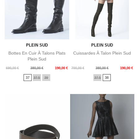
PLEIN SUD
PLEIN SUD
Bottes En Cuir À Talons Plats
Cuissardes À Talon Plein Sud
Plein Sud
Prix
Prix
Prix
Prix
690,00 €
380,00 €
190,00 €
700,00 €
380,00 €
190,00 €
de
de
37
37.5
39
37.5
38
base
base