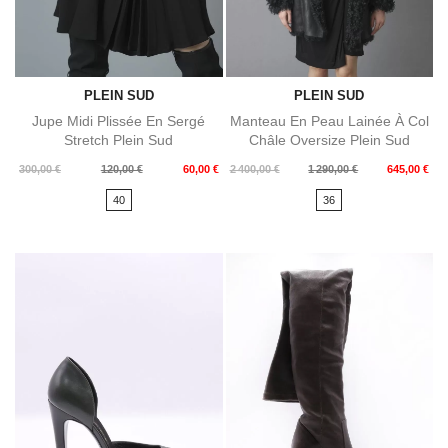
PLEIN SUD
PLEIN SUD
Jupe Midi Plissée En Sergé
Manteau En Peau Lainée À Col
Stretch Plein Sud
Châle Oversize Plein Sud
Prix
Prix
Prix
Prix
300,00 €
120,00 €
60,00 €
2 400,00 €
1 290,00 €
645,00 €
de
de
40
36
base
base