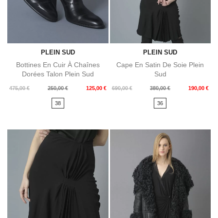
PLEIN SUD
PLEIN SUD
Bottines En Cuir À Chaînes
Cape En Satin De Soie Plein
Dorées Talon Plein Sud
Sud
Prix
Prix
Prix
Prix
475,00 €
250,00 €
125,00 €
690,00 €
380,00 €
190,00 €
de
de
38
36
base
base