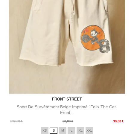
FRONT STREET
Short De Survêtement Beige Imprimé "Felix The Cat"
Front...
Prix
Prix
139,00 €
60,00 €
30,00 €
de
XS
S
M
L
XL
XXL
base