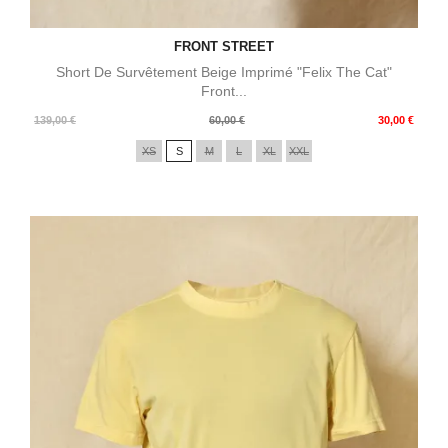
FRONT STREET
Short De Survêtement Beige Imprimé "Felix The Cat"
Front...
Prix
Prix
139,00 €
60,00 €
30,00 €
de
XS
S
M
L
XL
XXL
base