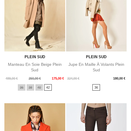
PLEIN SUD
PLEIN SUD
Manteau En Soie Beige Plein
Jupe En Maille À Volants Plein
Sud
Sud
Prix
Prix
Prix
489,00 €
250,00 €
175,00 €
324,00 €
180,00 €
de
36
38
40
42
36
base