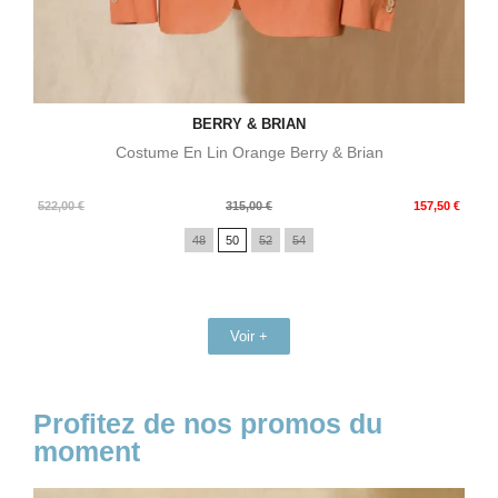
BERRY & BRIAN
Costume En Lin Orange Berry & Brian
Prix
Prix
522,00 €
315,00 €
157,50 €
de
48
50
52
54
base
Voir +
Profitez de nos promos du
moment