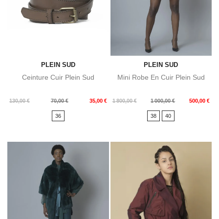
PLEIN SUD
PLEIN SUD
Ceinture Cuir Plein Sud
Mini Robe En Cuir Plein Sud
Prix
Prix
Prix
Prix
130,00 €
70,00 €
35,00 €
1 800,00 €
1 000,00 €
500,00 €
de
de
36
38
40
base
base