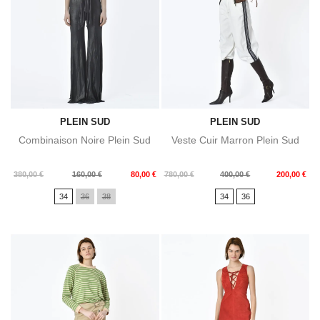
PLEIN SUD
PLEIN SUD
Combinaison Noire Plein Sud
Veste Cuir Marron Plein Sud
Prix
Prix
Prix
Prix
380,00 €
160,00 €
80,00 €
780,00 €
400,00 €
200,00 €
de
de
34
36
38
34
36
base
base