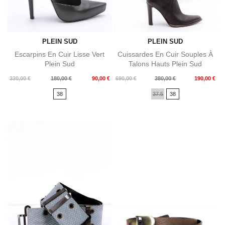
PLEIN SUD
PLEIN SUD
Escarpins En Cuir Lisse Vert
Cuissardes En Cuir Souples À
Plein Sud
Talons Hauts Plein Sud
Prix
Prix
Prix
Prix
330,00 €
180,00 €
90,00 €
690,00 €
380,00 €
190,00 €
de
de
38
37.5
38
base
base