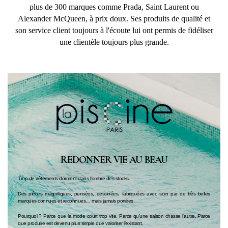
plus de 300 marques comme Prada, Saint Laurent ou
Alexander McQueen, à prix doux. Ses produits de qualité et
son service client toujours à l'écoute lui ont permis de fidéliser
une clientèle toujours plus grande.
REDONNER VIE AU BEAU
Trop de vêtements dorment dans l’ombre des stocks.
Des pièces magnifiques, pensées, dessinées, fabriquées avec soin par de très belles
marques connues et reconnues… mais jamais portées.
Pourquoi ? Parce que la mode court trop vite. Parce qu’une saison chasse l’autre. Parce
que produire est devenu plus simple que valoriser l’existant.