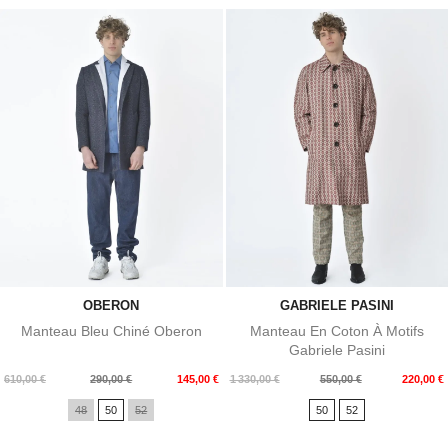
OBERON
GABRIELE PASINI
Manteau Bleu Chiné Oberon
Manteau En Coton À Motifs
Gabriele Pasini
Prix
Prix
Prix
Prix
610,00 €
290,00 €
145,00 €
1 330,00 €
550,00 €
220,00 €
de
de
48
50
52
50
52
base
base