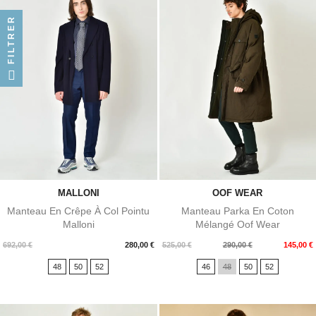
FILTRER
MALLONI
OOF WEAR
Manteau En Crêpe À Col Pointu
Manteau Parka En Coton
Malloni
Mélangé Oof Wear
Prix
Prix
Prix
692,00 €
280,00 €
525,00 €
290,00 €
145,00 €
de
48
50
52
46
48
50
52
base