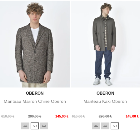
OBERON
OBERON
Manteau Marron Chiné Oberon
Manteau Kaki Oberon
Prix
Prix
Prix
Prix
610,00 €
290,00 €
145,00 €
610,00 €
290,00 €
145,00 €
de
de
48
50
52
46
48
50
base
base