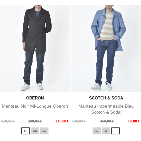
OBERON
SCOTCH & SODA
Manteau Noir Mi-Longue Oberon
Manteau Imperméable Bleu
Scotch & Soda
Prix
Prix
Prix
Prix
610,00 €
290,00 €
145,00 €
310,00 €
160,00 €
80,00 €
de
de
46
48
50
S
M
L
base
base