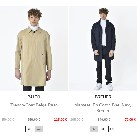
PALTO
BREUER
Trench-Coat Beige Palto
Manteau En Coton Bleu Navy
Breuer
Prix
Prix
Prix
Prix
450,00 €
250,00 €
125,00 €
265,00 €
140,00 €
70,00 €
de
de
48
50
L
XL
XXL
base
base