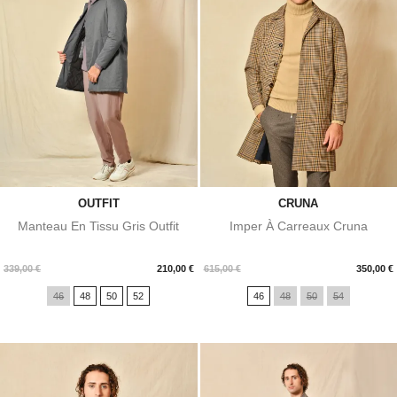
OUTFIT
CRUNA
Manteau En Tissu Gris Outfit
Imper À Carreaux Cruna
Prix
Prix
339,00 €
210,00 €
615,00 €
350,00 €
46
48
50
52
46
48
50
54