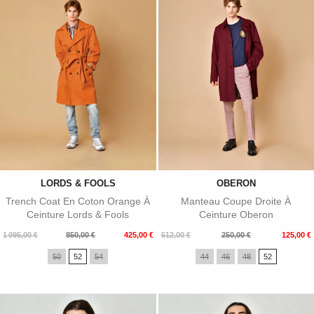
LORDS & FOOLS
OBERON
Trench Coat En Coton Orange À
Manteau Coupe Droite À
Ceinture Lords & Fools
Ceinture Oberon
Prix
Prix
Prix
Prix
1 095,00 €
850,00 €
425,00 €
512,00 €
250,00 €
125,00 €
de
de
50
52
54
44
46
48
52
base
base