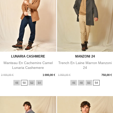
LUNARIA CASHMERE
MANZONI 24
Manteau En Cachemire Camel
Trench En Laine Marron Manzoni
Lunaria Cashemere
24
Prix
Prix
2 400,00 €
1 000,00 €
1 050,00 €
750,00 €
48
50
52
54
46
48
50
54