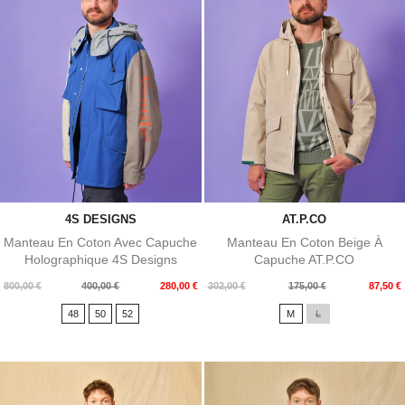
4S DESIGNS
AT.P.CO
Manteau En Coton Avec Capuche
Manteau En Coton Beige À
Holographique 4S Designs
Capuche AT.P.CO
Prix
Prix
Prix
Prix
800,00 €
400,00 €
280,00 €
302,00 €
175,00 €
87,50 €
de
de
48
50
52
M
L
base
base