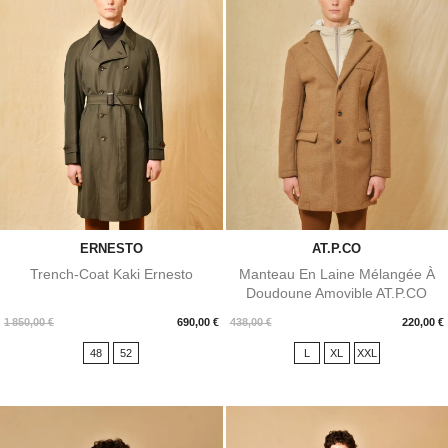
ERNESTO
AT.P.CO
Trench-Coat Kaki Ernesto
Manteau En Laine Mélangée À
Doudoune Amovible AT.P.CO
Prix
Prix
1 850,00 €
690,00 €
438,00 €
220,00 €
48
52
L
XL
XXL