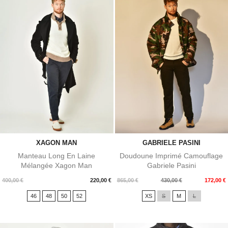
XAGON MAN
GABRIELE PASINI
Manteau Long En Laine
Doudoune Imprimé Camouflage
Mélangée Xagon Man
Gabriele Pasini
Prix
Prix
Prix
400,00 €
220,00 €
865,00 €
430,00 €
172,00 €
de
46
48
50
52
XS
S
M
L
base