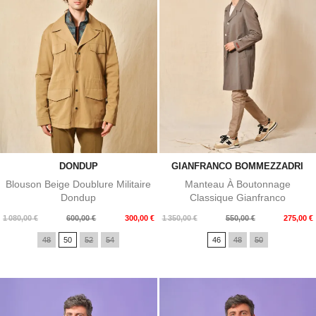
DONDUP
GIANFRANCO BOMMEZZADRI
Blouson Beige Doublure Militaire
Manteau À Boutonnage
Dondup
Classique Gianfranco
Bommezzardi
Prix
Prix
Prix
Prix
1 080,00 €
600,00 €
300,00 €
1 350,00 €
550,00 €
275,00 €
de
de
48
50
52
54
46
48
50
base
base