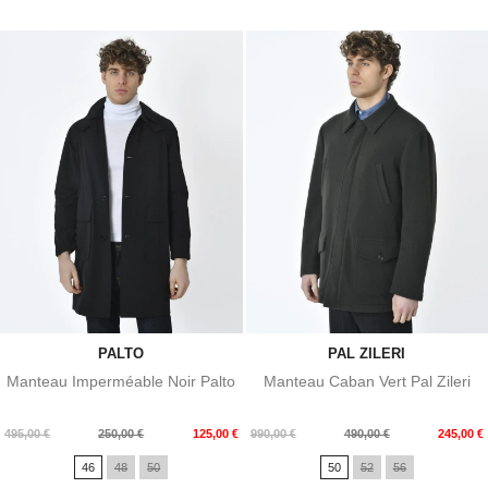
PALTO
PAL ZILERI
Manteau Imperméable Noir Palto
Manteau Caban Vert Pal Zileri
Prix
Prix
Prix
Prix
495,00 €
250,00 €
125,00 €
990,00 €
490,00 €
245,00 €
de
de
46
48
50
50
52
56
base
base