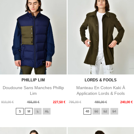
PHILLIP LIM
LORDS & FOOLS
Doudoune Sans Manches Phillip
Manteau En Coton Kaki À
Lim
Application Lords & Fools
Prix
Prix
Prix
Prix
910,00 €
455,00 €
227,50 €
795,00 €
480,00 €
240,00 €
de
de
S
M
L
XL
48
50
52
54
base
base