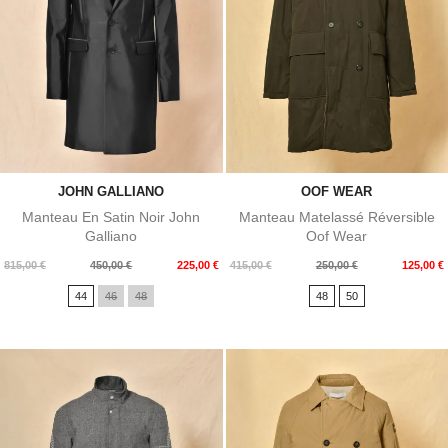
JOHN GALLIANO
OOF WEAR
Manteau En Satin Noir John
Manteau Matelassé Réversible
Galliano
Oof Wear
Prix
Prix
Prix
Prix
815,00 €
450,00 €
225,00 €
415,00 €
250,00 €
125,00 €
de
de
44
46
48
48
50
base
base