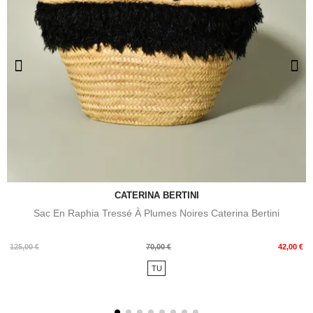
CATERINA BERTINI
Sac En Raphia Tressé À Plumes Noires Caterina Bertini
Prix
Prix
125,00 €
70,00 €
42,00 €
de
TU
base