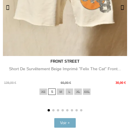
FRONT STREET
Short De Survêtement Beige Imprimé "Felix The Cat" Front...
Prix
Prix
139,00 €
60,00 €
30,00 €
de
XS
S
M
L
XL
XXL
base
Voir +