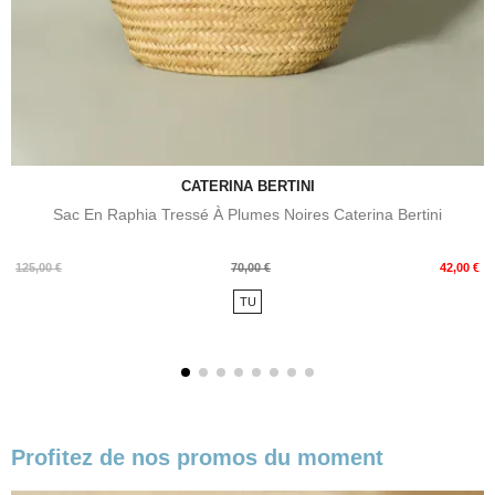
CATERINA BERTINI
Sac En Raphia Tressé À Plumes Noires Caterina Bertini
Prix
Prix
125,00 €
70,00 €
42,00 €
de
TU
base
Profitez de nos promos du moment