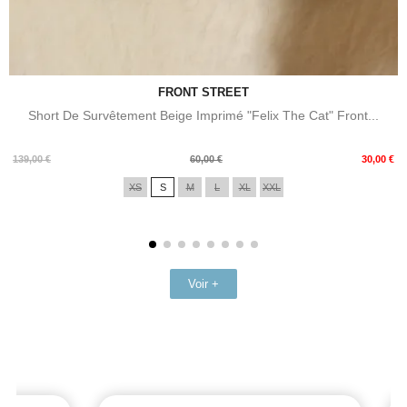
FRONT STREET
Short De Survêtement Beige Imprimé "Felix The Cat" Front...
Prix
Prix
139,00 €
60,00 €
30,00 €
de
XS
S
M
L
XL
XXL
base
Voir +