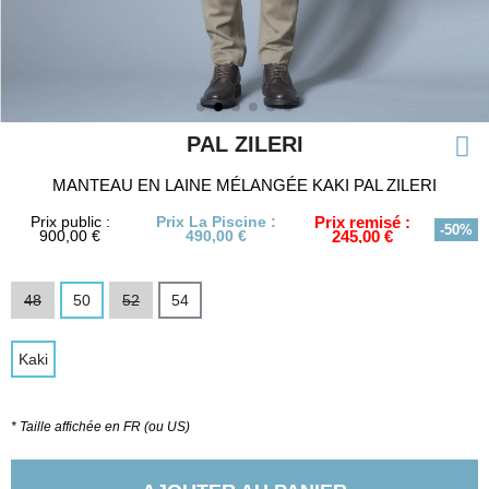
PAL ZILERI
MANTEAU EN LAINE MÉLANGÉE KAKI PAL ZILERI
Prix public :
Prix La Piscine :
Prix remisé :
-50%
900,00 €
490,00 €
245,00 €
48
50
52
54
Kaki
* Taille affichée en FR (ou US)