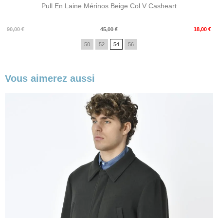
Pull En Laine Mérinos Beige Col V Casheart
Prix
Prix
90,00 €
45,00 €
18,00 €
de
50
52
54
56
base
Vous aimerez aussi