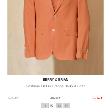
BERRY & BRIAN
Costume En Lin Orange Berry & Brian
Prix
Prix
522,00 €
315,00 €
157,50 €
de
48
50
52
54
base