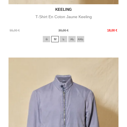
KEELING
T-Shirt En Coton Jaune Keeling
Prix
Prix
55,00 €
30,00 €
18,00 €
de
S
M
L
XL
XXL
base