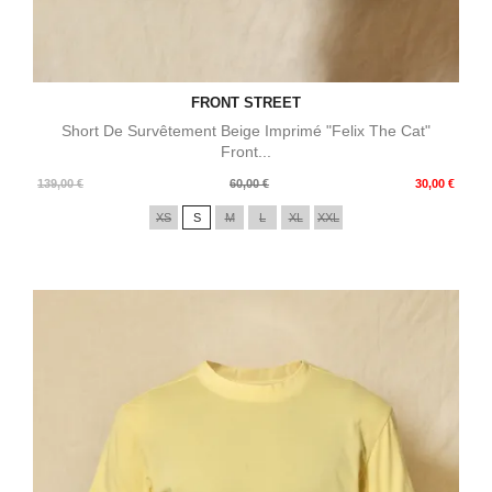
FRONT STREET
Short De Survêtement Beige Imprimé "Felix The Cat"
Front...
Prix
Prix
139,00 €
60,00 €
30,00 €
de
XS
S
M
L
XL
XXL
base