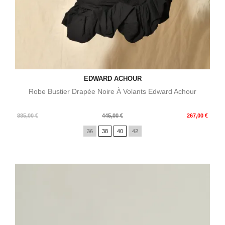
EDWARD ACHOUR
Robe Bustier Drapée Noire À Volants Edward Achour
Prix
Prix
885,00 €
445,00 €
267,00 €
de
36
38
40
42
base