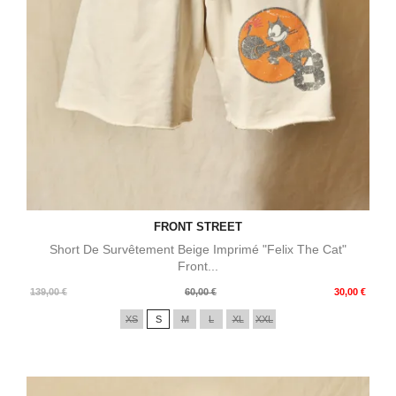
FRONT STREET
Short De Survêtement Beige Imprimé "Felix The Cat"
Front...
Prix
Prix
139,00 €
60,00 €
30,00 €
de
XS
S
M
L
XL
XXL
base