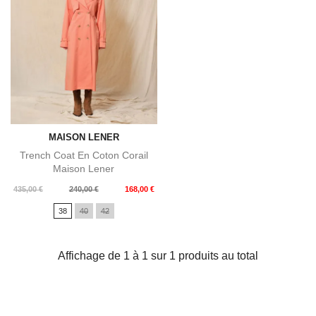
MAISON LENER
Trench Coat En Coton Corail
Maison Lener
Prix
Prix
435,00 €
240,00 €
168,00 €
de
38
40
42
base
Affichage de 1 à 1 sur 1 produits au total