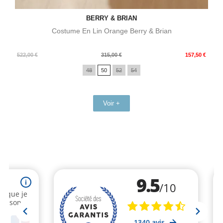
BERRY & BRIAN
Costume En Lin Orange Berry & Brian
Prix
Prix
522,00 €
315,00 €
157,50 €
de
48
50
52
54
base
Voir +