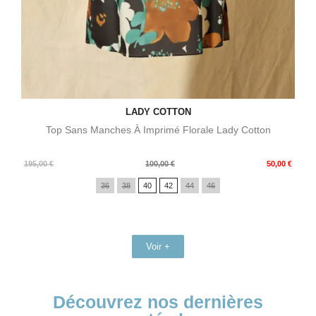
LADY COTTON
Top Sans Manches À Imprimé Florale Lady Cotton
Prix
Prix
195,00 €
100,00 €
50,00 €
de
36
38
40
42
44
46
base
Voir +
Découvrez nos dernières