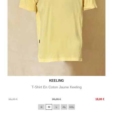
KEELING
T-Shirt En Coton Jaune Keeling
Prix
Prix
55,00 €
30,00 €
18,00 €
de
S
M
L
XL
XXL
base