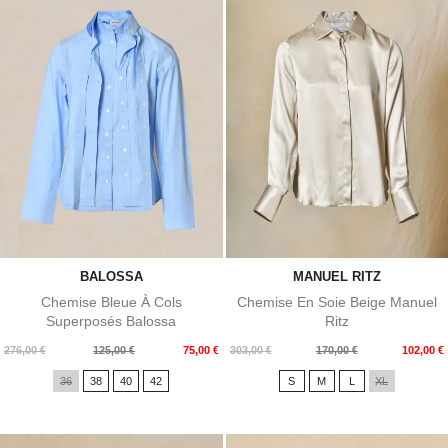
BALOSSA
MANUEL RITZ
Chemise Bleue À Cols
Chemise En Soie Beige Manuel
Superposés Balossa
Ritz
Prix
Prix
Prix
Prix
276,00 €
125,00 €
75,00 €
303,00 €
170,00 €
102,00 €
de
de
36
38
40
42
S
M
L
XL
base
base