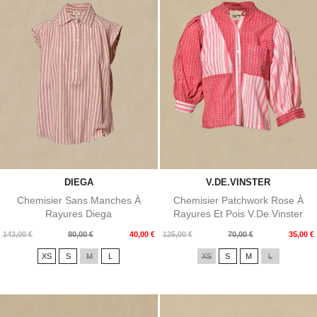
DIEGA
V.DE.VINSTER
Chemisier Sans Manches À
Chemisier Patchwork Rose À
Rayures Diega
Rayures Et Pois V.de.Vinster
Prix
Prix
Prix
Prix
143,00 €
80,00 €
40,00 €
125,00 €
70,00 €
35,00 €
de
de
XS
S
M
L
XS
S
M
L
base
base