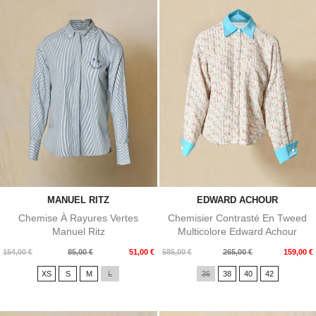
MANUEL RITZ
EDWARD ACHOUR
Chemise À Rayures Vertes
Chemisier Contrasté En Tweed
Manuel Ritz
Multicolore Edward Achour
Prix
Prix
Prix
Prix
154,00 €
85,00 €
51,00 €
585,00 €
265,00 €
159,00 €
de
de
XS
S
M
L
36
38
40
42
base
base