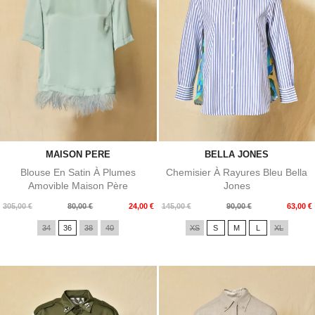
MAISON PERE
BELLA JONES
Blouse En Satin À Plumes
Chemisier À Rayures Bleu Bella
Amovible Maison Père
Jones
Prix
Prix
Prix
Prix
305,00 €
80,00 €
24,00 €
145,00 €
90,00 €
63,00 €
de
de
34
36
38
40
XS
S
M
L
XL
base
base