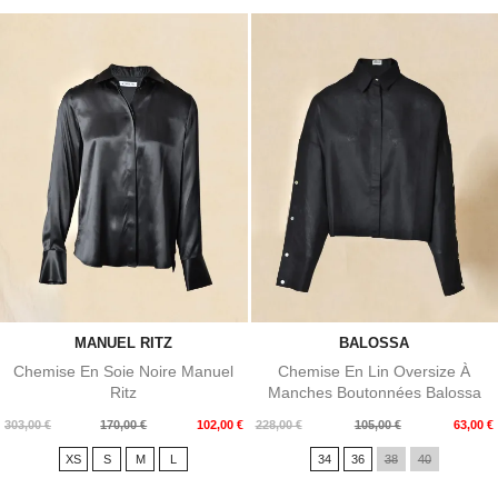
MANUEL RITZ
BALOSSA
Chemise En Soie Noire Manuel
Chemise En Lin Oversize À
Ritz
Manches Boutonnées Balossa
Prix
Prix
Prix
Prix
303,00 €
170,00 €
102,00 €
228,00 €
105,00 €
63,00 €
de
de
XS
S
M
L
34
36
38
40
base
base