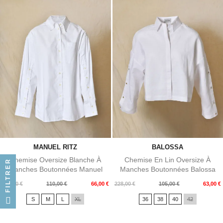
MANUEL RITZ
BALOSSA
Chemise Oversize Blanche À
Chemise En Lin Oversize À
FILTRER
Manches Boutonnées Manuel
Manches Boutonnées Balossa
Ritz
Prix
Prix
Prix
Prix
200,00 €
110,00 €
66,00 €
228,00 €
105,00 €
63,00 €
de
de
S
M
L
XL
36
38
40
42
base
base