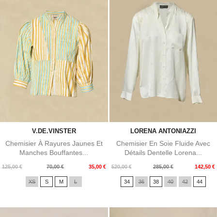
V.DE.VINSTER
LORENA ANTONIAZZI
Chemisier À Rayures Jaunes Et
Chemisier En Soie Fluide Avec
Manches Bouffantes...
Détails Dentelle Lorena...
Prix
Prix
Prix
Prix
125,00 €
70,00 €
35,00 €
520,00 €
285,00 €
142,50 €
de
de
XS
S
M
L
34
36
38
40
42
44
base
base