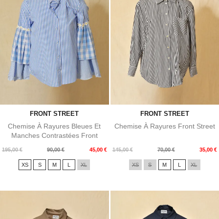
FRONT STREET
FRONT STREET
Chemise À Rayures Bleues Et
Chemise À Rayures Front Street
Manches Contrastées Front
Street
Prix
Prix
Prix
Prix
195,00 €
90,00 €
45,00 €
145,00 €
70,00 €
35,00 €
de
de
XS
S
M
L
XL
XS
S
M
L
XL
base
base