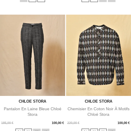
CHLOE STORA
CHLOE STORA
Pantalon En Laine Bleue Chloé
Chemisier En Coton Noir À Motifs
Stora
Chloé Stora
Prix
Prix
185,00 €
100,00 €
220,00 €
100,00 €