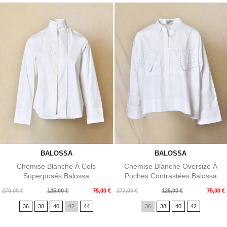
BALOSSA
BALOSSA
Chemise Blanche À Cols
Chemise Blanche Oversize À
Superposés Balossa
Poches Contrastées Balossa
Prix
Prix
Prix
Prix
276,00 €
125,00 €
75,00 €
273,00 €
125,00 €
75,00 €
de
de
36
38
40
42
44
36
38
40
42
base
base