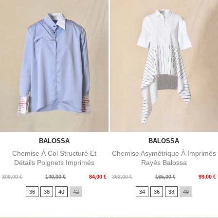
BALOSSA
BALOSSA
Chemise À Col Structuré Et
Chemise Asymétrique À Imprimés
Détails Poignets Imprimés
Rayés Balossa
Balossa
Prix
Prix
Prix
Prix
309,00 €
140,00 €
84,00 €
363,00 €
165,00 €
99,00 €
de
de
36
38
40
42
34
36
38
40
base
base