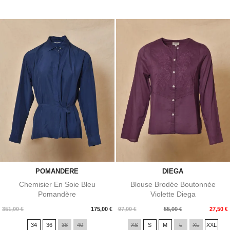
POMANDERE
DIEGA
Chemisier En Soie Bleu
Blouse Brodée Boutonnée
Pomandère
Violette Diega
Prix
Prix
Prix
351,00 €
175,00 €
97,00 €
55,00 €
27,50 €
de
34
36
38
40
XS
S
M
L
XL
XXL
base