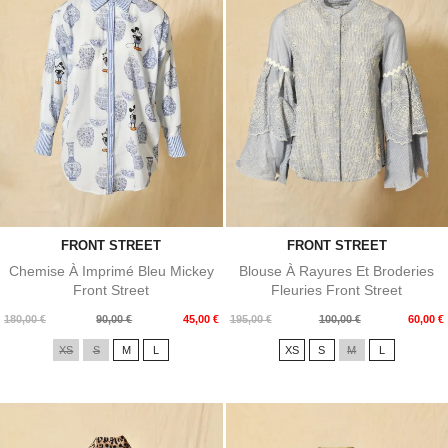
FRONT STREET
FRONT STREET
Chemise À Imprimé Bleu Mickey
Blouse À Rayures Et Broderies
Front Street
Fleuries Front Street
Prix
Prix
Prix
Prix
180,00 €
90,00 €
45,00 €
195,00 €
100,00 €
60,00 €
de
de
XS
S
M
L
XS
S
M
L
base
base