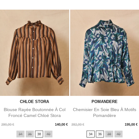
CHLOE STORA
POMANDERE
Blouse Rayée Boutonnée À Col
Chemisier En Soie Bleu À Motifs
Froncé Camel Chloé Stora
Pomandère
Prix
Prix
290,00 €
140,00 €
392,00 €
195,00 €
34
36
38
40
34
36
38
40