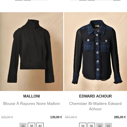
MALLONI
EDWARD ACHOUR
Blouse À Rayures Noire Malloni
Chemisier Bi-Matière Edward
Achour
Prix
Prix
322,00 €
130,00 €
567,00 €
285,00 €
36
38
40
34
36
38
40