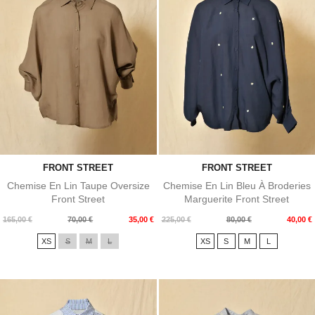
FRONT STREET
FRONT STREET
Chemise En Lin Taupe Oversize
Chemise En Lin Bleu À Broderies
Front Street
Marguerite Front Street
Prix
Prix
Prix
Prix
165,00 €
70,00 €
35,00 €
225,00 €
80,00 €
40,00 €
de
de
XS
S
M
L
XS
S
M
L
base
base