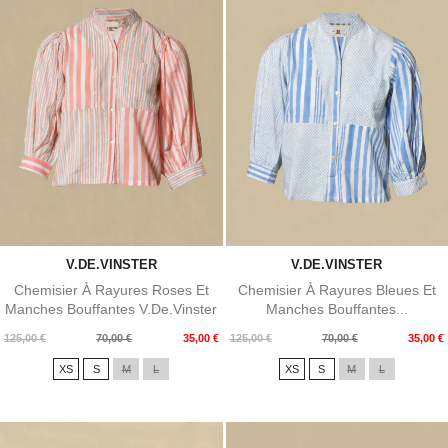
V.DE.VINSTER
V.DE.VINSTER
Chemisier À Rayures Roses Et
Chemisier À Rayures Bleues Et
Manches Bouffantes V.de.Vinster
Manches Bouffantes...
Prix
Prix
Prix
Prix
125,00 €
70,00 €
35,00 €
125,00 €
70,00 €
35,00 €
de
de
XS
S
M
L
XS
S
M
L
base
base