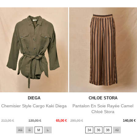
DIEGA
CHLOE STORA
Chemisier Style Cargo Kaki Diega
Pantalon En Soie Rayée Camel
Chloé Stora
Prix
Prix
Prix
213,00 €
130,00 €
65,00 €
290,00 €
140,00 €
de
XS
S
M
L
34
36
38
40
base