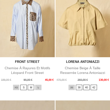
FRONT STREET
LORENA ANTONIAZZI
Chemise À Rayures Et Motifs
Chemise Beige À Taille
Léopard Front Street
Resserrée Lorena Antoniazzi
Prix
Prix
Prix
Prix
189,00 €
90,00 €
45,00 €
470,00 €
260,00 €
130,00 €
de
de
XS
S
M
L
36
38
40
42
base
base