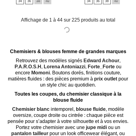
34
36
38
40
34
36
38
40
Affichage de 1 à 44 sur 225 produits au total
Chemisiers & blouses femme de grandes marques
Retrouvez des modèles signés
Edward Achour
,
P.A.R.O.S.H
,
Lorena Antoniazzi
,
Forte_Forte
ou
encore
Momoni
. Boutons dorés, finitions couture,
matières fluides : des pièces premium à
prix outlet
pour
un style chic au quotidien.
Toutes les coupes, du chemisier classique à la
blouse fluide
Chemisier blanc
intemporel,
blouse fluide
, modèle
oversize, coupe droite ou cintrée : chaque pièce est
pensée pour s’adapter à votre silhouette et à vos envies.
Portez votre chemisier avec une
jupe midi
ou un
pantalon tailleur
pour un look officewear élégant, ou