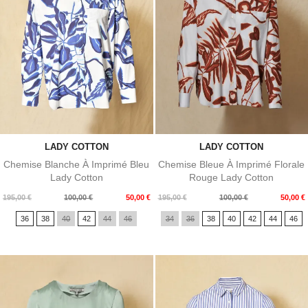
LADY COTTON
LADY COTTON
Chemise Blanche À Imprimé Bleu
Chemise Bleue À Imprimé Florale
Lady Cotton
Rouge Lady Cotton
Prix
Prix
Prix
Prix
195,00 €
100,00 €
50,00 €
195,00 €
100,00 €
50,00 €
de
de
36
38
40
42
44
46
34
36
38
40
42
44
46
base
base