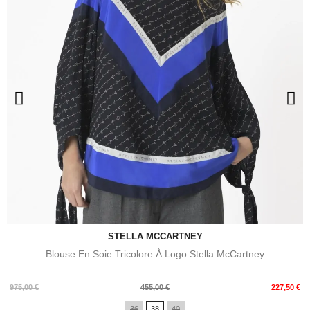
STELLA MCCARTNEY
Blouse En Soie Tricolore À Logo Stella McCartney
Prix
Prix
975,00 €
455,00 €
227,50 €
de
36
38
40