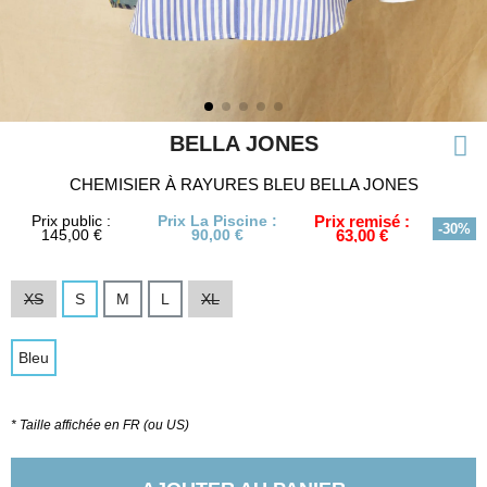
BELLA JONES
CHEMISIER À RAYURES BLEU BELLA JONES
Prix public :
Prix La Piscine :
Prix remisé :
-30%
145,00 €
90,00 €
63,00 €
XS
S
M
L
XL
Bleu
* Taille affichée en FR (ou US)