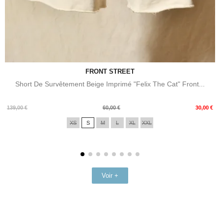
FRONT STREET
Short De Survêtement Beige Imprimé "Felix The Cat" Front...
Prix
Prix
139,00 €
60,00 €
30,00 €
de
XS
S
M
L
XL
XXL
base
Voir +