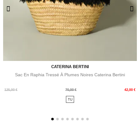
CATERINA BERTINI
Sac En Raphia Tressé À Plumes Noires Caterina Bertini
Prix
Prix
125,00 €
70,00 €
42,00 €
de
TU
base