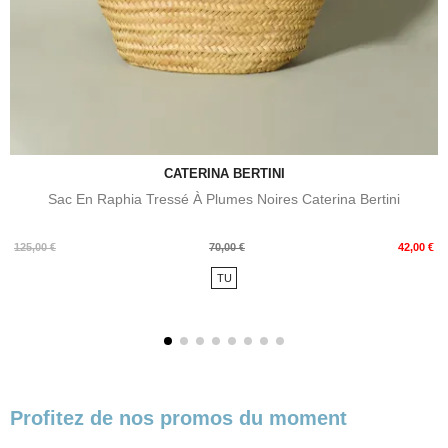
CATERINA BERTINI
Sac En Raphia Tressé À Plumes Noires Caterina Bertini
Prix
Prix
125,00 €
70,00 €
42,00 €
de
TU
base
Profitez de nos promos du moment