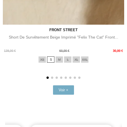
FRONT STREET
Short De Survêtement Beige Imprimé "Felix The Cat" Front...
Prix
Prix
139,00 €
60,00 €
30,00 €
de
XS
S
M
L
XL
XXL
base
Voir +