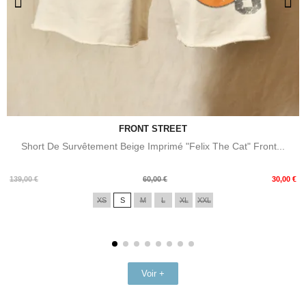
FRONT STREET
Short De Survêtement Beige Imprimé "Felix The Cat" Front...
Prix
Prix
139,00 €
60,00 €
30,00 €
de
XS
S
M
L
XL
XXL
base
Voir +