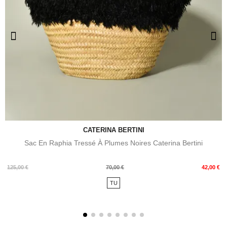
CATERINA BERTINI
Sac En Raphia Tressé À Plumes Noires Caterina Bertini
Prix
Prix
125,00 €
70,00 €
42,00 €
de
TU
base