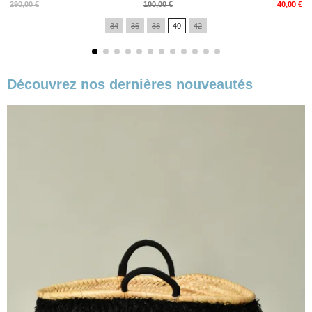
Prix
Prix
290,00 €
100,00 €
40,00 €
de
34
36
38
40
42
base
Découvrez nos dernières nouveautés