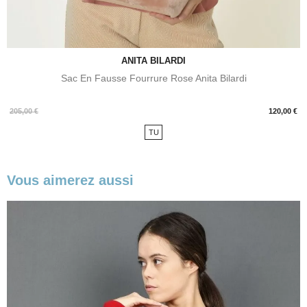
ANITA BILARDI
Sac En Fausse Fourrure Rose Anita Bilardi
Prix
205,00 €
120,00 €
TU
Vous aimerez aussi