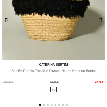
CATERINA BERTINI
Sac En Raphia Tressé À Plumes Noires Caterina Bertini
Prix
Prix
125,00 €
70,00 €
42,00 €
de
TU
base