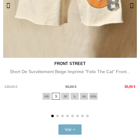
FRONT STREET
Short De Survêtement Beige Imprimé "Felix The Cat" Front...
Prix
Prix
139,00 €
60,00 €
30,00 €
de
XS
S
M
L
XL
XXL
base
Voir +