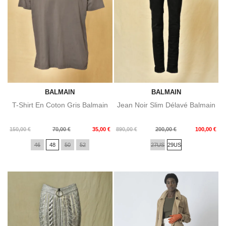
BALMAIN
BALMAIN
T-Shirt En Coton Gris Balmain
Jean Noir Slim Délavé Balmain
Prix
Prix
Prix
Prix
150,00 €
70,00 €
35,00 €
890,00 €
200,00 €
100,00 €
de
de
46
48
50
52
27US
29US
base
base