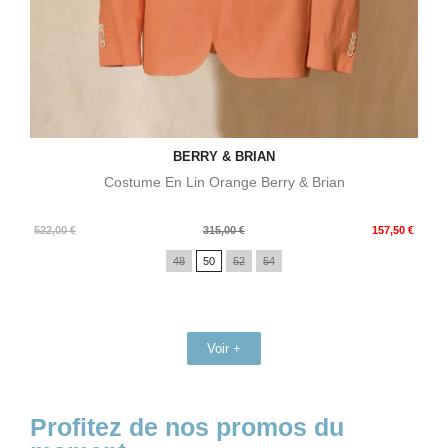
BERRY & BRIAN
Costume En Lin Orange Berry & Brian
Prix
Prix
522,00 €
315,00 €
157,50 €
de
48
50
52
54
base
Voir +
Profitez de nos promos du