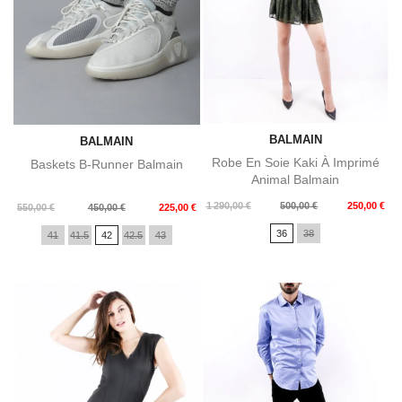
BALMAIN
BALMAIN
Robe En Soie Kaki À Imprimé
Baskets B-Runner Balmain
Animal Balmain
Prix
Prix
1 290,00 €
500,00 €
250,00 €
Prix
Prix
550,00 €
450,00 €
225,00 €
de
de
36
38
41
41.5
42
42.5
43
base
base