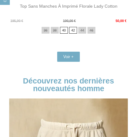
Top Sans Manches À Imprimé Florale Lady Cotton
Prix
Prix
195,00 €
100,00 €
50,00 €
de
36
38
40
42
44
46
base
Voir +
Découvrez nos dernières
nouveautés homme