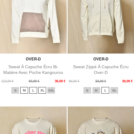
OVER-D
OVER-D
Sweat À Capuche Écru Bi-
Sweat Zippé À Capuche Écru
Matière Avec Poche Kangourou
Over-D
Over-D
Prix
Prix
Prix
Prix
110,00 €
60,00 €
36,00 €
90,00 €
50,00 €
30,00 €
de
de
S
M
L
XL
XXL
S
M
L
XL
base
base