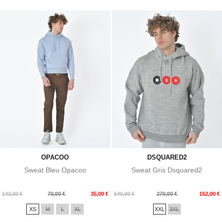
OPACOO
DSQUARED2
Sweat Bleu Opacoo
Sweat Gris Dsquared2
Prix
Prix
Prix
Prix
143,00 €
70,00 €
35,00 €
540,00 €
270,00 €
162,00 €
de
de
XS
M
L
XL
XXL
3XL
base
base