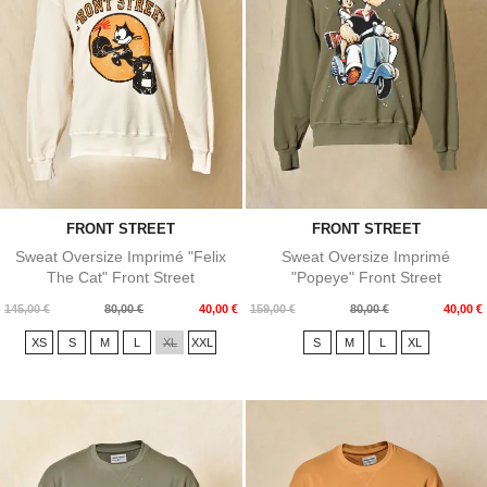
FRONT STREET
FRONT STREET
Sweat Oversize Imprimé "Felix
Sweat Oversize Imprimé
The Cat" Front Street
"Popeye" Front Street
Prix
Prix
Prix
Prix
145,00 €
80,00 €
40,00 €
159,00 €
80,00 €
40,00 €
de
de
XS
S
M
L
XL
XXL
S
M
L
XL
base
base