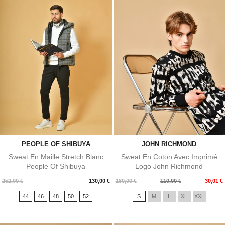
PEOPLE OF SHIBUYA
JOHN RICHMOND
Sweat En Maille Stretch Blanc
Sweat En Coton Avec Imprimé
People Of Shibuya
Logo John Richmond
Prix
Prix
Prix
252,00 €
130,00 €
180,00 €
110,00 €
30,01 €
de
44
46
48
50
52
S
M
L
XL
XXL
base