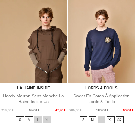
LA HAINE INSIDE
LORDS & FOOLS
Hoody Marron Sans Manche La
Sweat En Coton À Application
Haine Inside Us
Lords & Fools
Prix
Prix
Prix
Prix
216,00 €
95,00 €
47,50 €
285,00 €
180,00 €
90,00 €
de
de
S
M
L
XL
S
M
L
XL
XXL
base
base