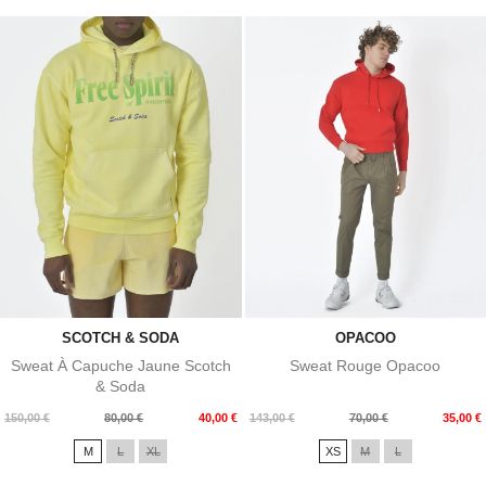
SCOTCH & SODA
OPACOO
Sweat À Capuche Jaune Scotch
Sweat Rouge Opacoo
& Soda
Prix
Prix
Prix
Prix
150,00 €
80,00 €
40,00 €
143,00 €
70,00 €
35,00 €
de
de
M
L
XL
XS
M
L
base
base