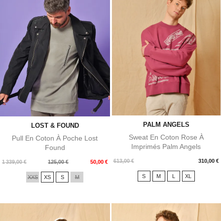
PALM ANGELS
LOST & FOUND
Sweat En Coton Rose À
Pull En Coton À Poche Lost
Imprimés Palm Angels
Found
Prix
613,00 €
310,00 €
Prix
Prix
1 339,00 €
125,00 €
50,00 €
de
S
M
L
XL
XXS
XS
S
M
base