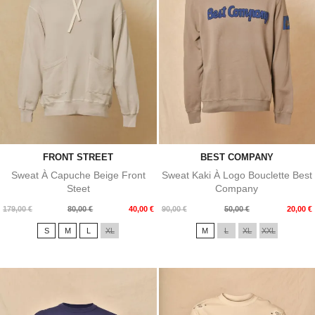
FRONT STREET
BEST COMPANY
Sweat À Capuche Beige Front
Sweat Kaki À Logo Bouclette Best
Steet
Company
Prix
Prix
Prix
Prix
179,00 €
80,00 €
40,00 €
90,00 €
50,00 €
20,00 €
de
de
S
M
L
XL
M
L
XL
XXL
base
base