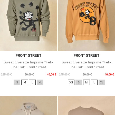
FRONT STREET
FRONT STREET
Sweat Oversize Imprimé "Felix
Sweat Oversize Imprimé "Felix
The Cat" Front Street
The Cat" Front Street
Prix
Prix
Prix
Prix
295,00 €
80,00 €
40,00 €
145,00 €
80,00 €
40,00 €
de
de
S
M
L
XL
XS
S
M
L
XL
base
base