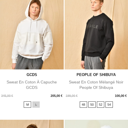
GCDS
PEOPLE OF SHIBUYA
Sweat En Coton À Capuche
Sweat En Coton Mélangé Noir
GCDS
People Of Shibuya
Prix
Prix
345,00 €
205,00 €
199,00 €
100,00 €
M
L
48
50
52
54