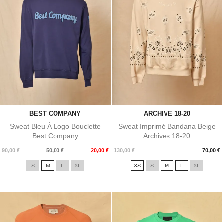
BEST COMPANY
ARCHIVE 18-20
Sweat Bleu À Logo Bouclette
Sweat Imprimé Bandana Beige
Best Company
Archives 18-20
Prix
Prix
Prix
90,00 €
50,00 €
20,00 €
130,00 €
70,00 €
de
S
M
L
XL
XS
S
M
L
XL
base