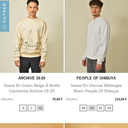
FILTRER
ARCHIVE 18-20
PEOPLE OF SHIBUYA
Sweat En Coton Beige À Motifs
Sweat En Viscose Mélangée
Cachemire Archive 18-20
Blanc People Of Shibuya
Prix
Prix
155,00 €
70,00 €
223,00 €
115,00 €
S
L
XL
48
50
52
54