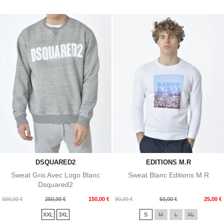
DSQUARED2
EDITIONS M.R
Sweat Gris Avec Logo Blanc
Sweat Blanc Editions M.R
Dsquared2
Prix
Prix
Prix
Prix
500,00 €
250,00 €
150,00 €
90,00 €
50,00 €
25,00 €
de
de
XXL
3XL
S
M
L
XL
base
base