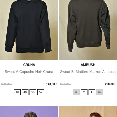
CRUNA
AMBUSH
Sweat À Capuche Noir Cruna
Sweat Bi-Matière Marron Ambush
Prix
Prix
280,00 €
140,00 €
624,00 €
220,00 €
46
48
50
52
S
M
L
XL