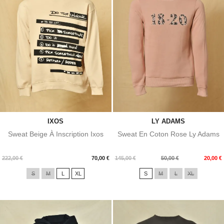
IXOS
LY ADAMS
Sweat Beige À Inscription Ixos
Sweat En Coton Rose Ly Adams
Prix
Prix
Prix
222,00 €
70,00 €
145,00 €
50,00 €
20,00 €
de
S
M
L
XL
S
M
L
XL
base