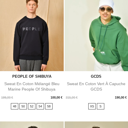
PEOPLE OF SHIBUYA
GCDS
Sweat En Coton Mélangé Bleu
Sweat En Coton Vert À Capuche
Marine People Of Shibuya
GCDS
Prix
Prix
199,00 €
100,00 €
315,00 €
190,00 €
48
50
52
54
58
XS
S