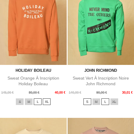
HOLIDAY BOILEAU
JOHN RICHMOND
Sweat Orange À Inscription
Sweat Vert À Inscription Noire
Holiday Boileau
John Richmond
Prix
Prix
Prix
Prix
145,00 €
80,00 €
40,00 €
140,00 €
90,00 €
30,01 €
de
de
S
M
L
XL
S
M
L
XL
base
base