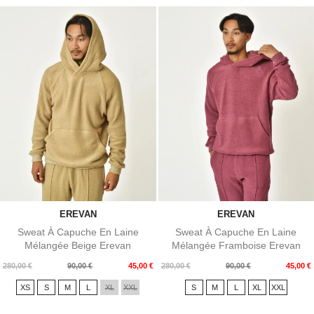
EREVAN
EREVAN
Sweat À Capuche En Laine
Sweat À Capuche En Laine
Mélangée Beige Erevan
Mélangée Framboise Erevan
Prix
Prix
Prix
Prix
280,00 €
90,00 €
45,00 €
280,00 €
90,00 €
45,00 €
de
de
XS
S
M
L
XL
XXL
S
M
L
XL
XXL
base
base