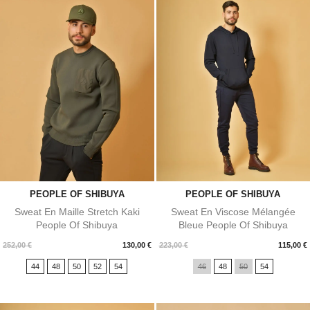
PEOPLE OF SHIBUYA
PEOPLE OF SHIBUYA
Sweat En Maille Stretch Kaki
Sweat En Viscose Mélangée
People Of Shibuya
Bleue People Of Shibuya
Prix
Prix
252,00 €
130,00 €
223,00 €
115,00 €
44
48
50
52
54
46
48
50
54