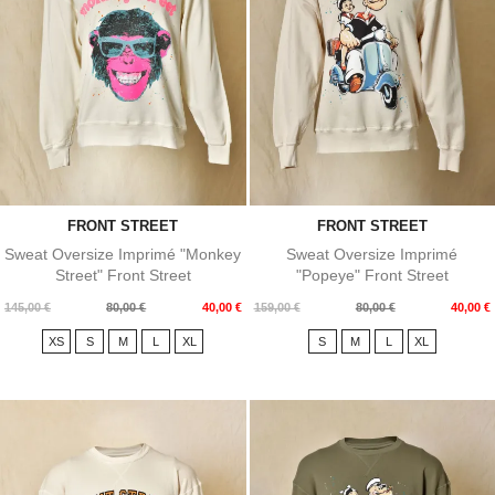
FRONT STREET
FRONT STREET
Sweat Oversize Imprimé "Monkey
Sweat Oversize Imprimé
Street" Front Street
"Popeye" Front Street
Prix
Prix
Prix
Prix
145,00 €
80,00 €
40,00 €
159,00 €
80,00 €
40,00 €
de
de
XS
S
M
L
XL
S
M
L
XL
base
base