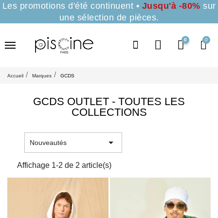
Les promotions d'été continuent •
Jusqu'à -80%
sur
une sélection de pièces.
0
Accueil
Marques
GCDS
GCDS OUTLET - TOUTES LES
COLLECTIONS

Nouveautés
Affichage 1-2 de 2 article(s)