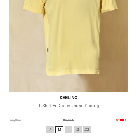
KEELING
T-Shirt En Coton Jaune Keeling
Prix
Prix
55,00 €
30,00 €
18,00 €
de
S
M
L
XL
XXL
base