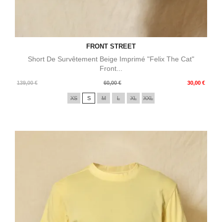
FRONT STREET
Short De Survêtement Beige Imprimé "Felix The Cat"
Front...
Prix
Prix
139,00 €
60,00 €
30,00 €
de
XS
S
M
L
XL
XXL
base