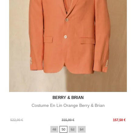
BERRY & BRIAN
Costume En Lin Orange Berry & Brian
Prix
Prix
522,00 €
315,00 €
157,50 €
de
48
50
52
54
base