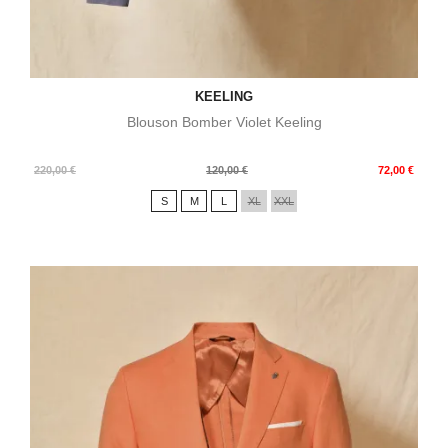
KEELING
Blouson Bomber Violet Keeling
Prix
Prix
220,00 €
120,00 €
72,00 €
de
S
M
L
XL
XXL
base