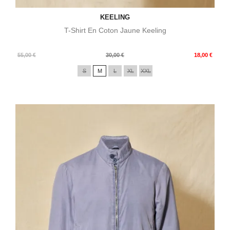
KEELING
T-Shirt En Coton Jaune Keeling
Prix
Prix
55,00 €
30,00 €
18,00 €
de
S
M
L
XL
XXL
base