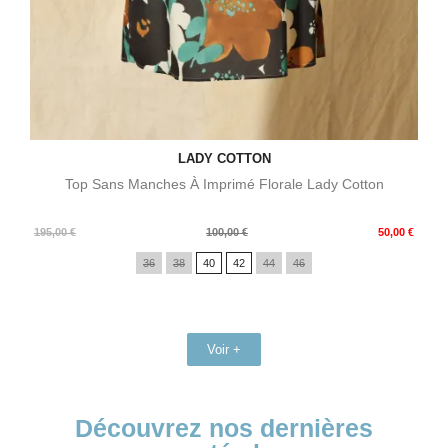
LADY COTTON
Top Sans Manches À Imprimé Florale Lady Cotton
Prix
Prix
195,00 €
100,00 €
50,00 €
de
36
38
40
42
44
46
base
Voir +
Découvrez nos dernières