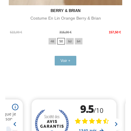
BERRY & BRIAN
Costume En Lin Orange Berry & Brian
Prix
Prix
522,00 €
315,00 €
157,50 €
de
48
50
52
54
base
Voir +