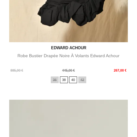
EDWARD ACHOUR
Robe Bustier Drapée Noire À Volants Edward Achour
Prix
Prix
885,00 €
445,00 €
267,00 €
de
36
38
40
42
base