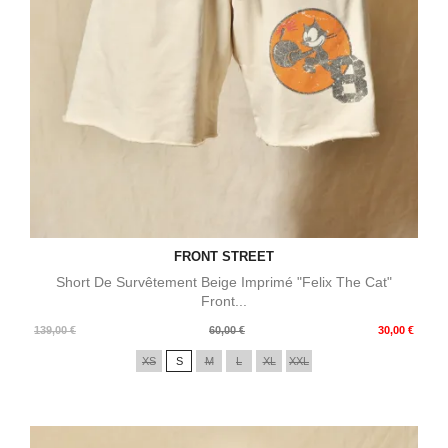
FRONT STREET
Short De Survêtement Beige Imprimé "Felix The Cat"
Front...
Prix
Prix
139,00 €
60,00 €
30,00 €
de
XS
S
M
L
XL
XXL
base