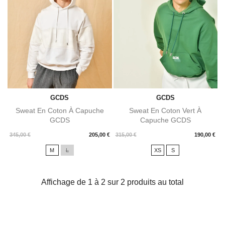
GCDS
GCDS
Sweat En Coton À Capuche
Sweat En Coton Vert À
GCDS
Capuche GCDS
Prix
Prix
345,00 €
205,00 €
315,00 €
190,00 €
M
L
XS
S
Affichage de 1 à 2 sur 2 produits au total