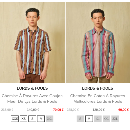
LORDS & FOOLS
LORDS & FOOLS
Chemise À Rayures Avec Goujon
Chemise En Coton À Rayures
Fleur De Lys Lords & Fools
Multicolores Lords & Fools
Prix
Prix
Prix
Prix
235,00 €
140,00 €
70,00 €
228,00 €
120,00 €
60,00 €
de
de
XXS
XS
S
M
3XL
S
M
XL
XXL
3XL
base
base