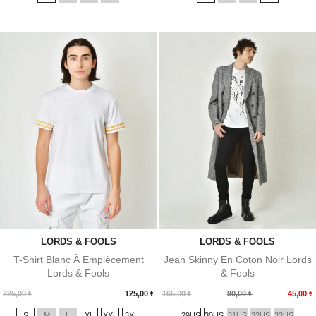
base
base
LORDS & FOOLS
LORDS & FOOLS
T-Shirt Blanc À Empiècement
Jean Skinny En Coton Noir Lords
Lords & Fools
& Fools
Prix
Prix
Prix
225,00 €
125,00 €
165,00 €
90,00 €
45,00 €
de
S
M
L
XL
XXL
3XL
29US
30US
31US
32US
33US