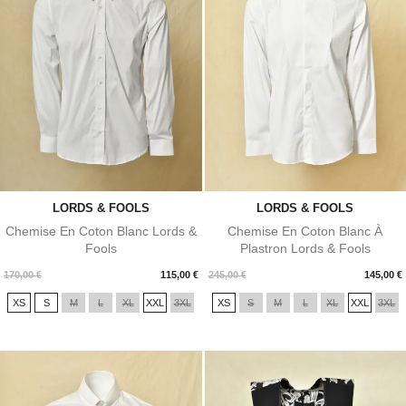
LORDS & FOOLS
LORDS & FOOLS
Chemise En Coton Blanc Lords &
Chemise En Coton Blanc À
Fools
Plastron Lords & Fools
Prix
Prix
170,00 €
115,00 €
245,00 €
145,00 €
XS
S
M
L
XL
XXL
3XL
XS
S
M
L
XL
XXL
3XL