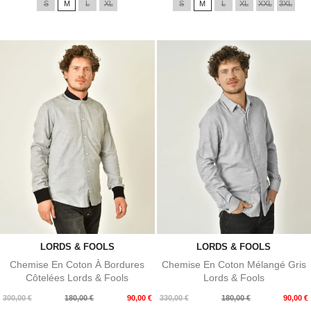
S
M
L
XL
S
M
L
XL
XXL
3XL
base
base
LORDS & FOOLS
LORDS & FOOLS
Chemise En Coton À Bordures
Chemise En Coton Mélangé Gris
Côtelées Lords & Fools
Lords & Fools
Prix
Prix
Prix
Prix
300,00 €
180,00 €
90,00 €
330,00 €
180,00 €
90,00 €
de
de