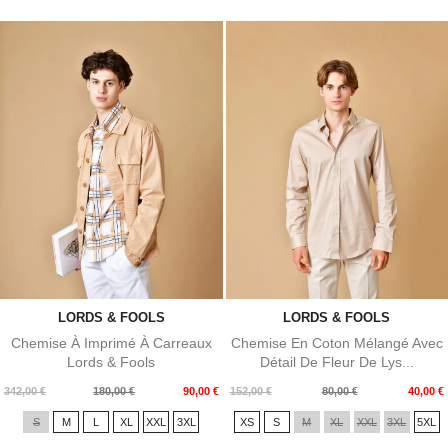
LORDS & FOOLS
LORDS & FOOLS
Chemise À Imprimé À Carreaux
Chemise En Coton Mélangé Avec
Lords & Fools
Détail De Fleur De Lys...
Prix
Prix
Prix
Prix
342,00 €
180,00 €
90,00 €
152,00 €
80,00 €
40,00 €
de
de
S
M
L
XL
XXL
3XL
XS
S
M
XL
XXL
3XL
5XL
base
base