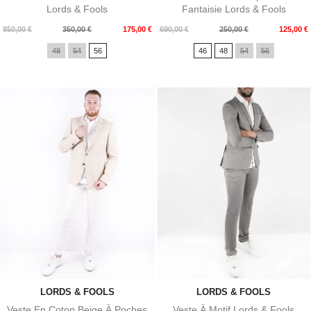
Lords & Fools
Fantaisie Lords & Fools
Prix
Prix
Prix
Prix
850,00 €
350,00 €
175,00 €
690,00 €
250,00 €
125,00 €
de
de
48
54
56
46
48
54
56
base
base
LORDS & FOOLS
LORDS & FOOLS
Veste En Coton Beige À Poches
Veste À Motif Lords & Fools