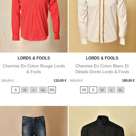
LORDS & FOOLS
LORDS & FOOLS
Chemise En Coton Rouge Lords
Chemise En Coton Blanc Et
& Fools
Détails Dorés Lords & Fools
Prix
Prix
195,00 €
115,00 €
300,00 €
180,00 €
S
M
L
XL
3XL
XS
S
M
L
XL