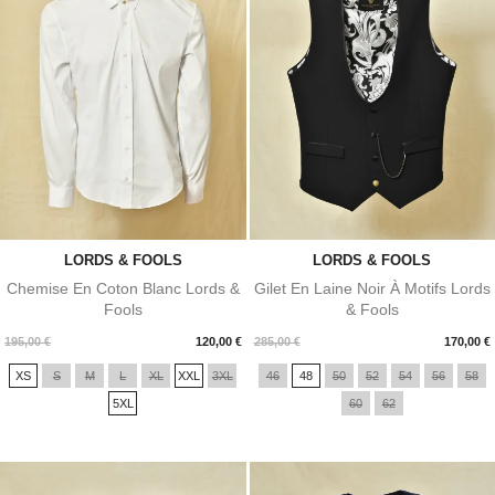
LORDS & FOOLS
LORDS & FOOLS
Chemise En Coton Blanc Lords &
Gilet En Laine Noir À Motifs Lords
Fools
& Fools
Prix
Prix
195,00 €
120,00 €
285,00 €
170,00 €
XS
S
M
L
XL
XXL
3XL
46
48
50
52
54
56
58
5XL
60
62