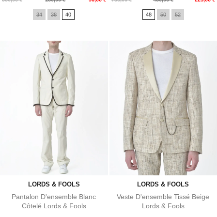
de
de
34
38
40
48
50
52
base
base
LORDS & FOOLS
LORDS & FOOLS
Pantalon D'ensemble Blanc
Veste D'ensemble Tissé Beige
Côtelé Lords & Fools
Lords & Fools