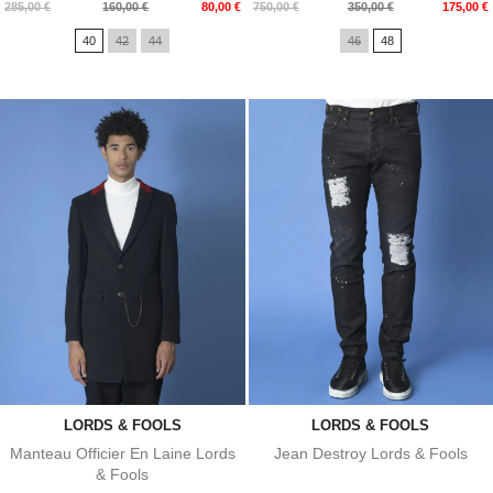
Prix
Prix
Prix
Prix
285,00 €
160,00 €
80,00 €
750,00 €
350,00 €
175,00 €
de
de
40
42
44
46
48
base
base
LORDS & FOOLS
LORDS & FOOLS
Manteau Officier En Laine Lords
Jean Destroy Lords & Fools
& Fools