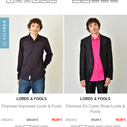
base
FILTRER
LORDS & FOOLS
LORDS & FOOLS
Chemise Imprimée Lords & Fools
Chemise En Coton Rose Lords &
Fools
Prix
Prix
Prix
Prix
195,00 €
160,00 €
80,00 €
290,00 €
80,00 €
40,00 €
de
de