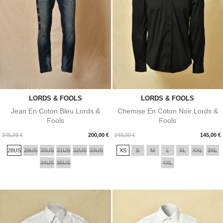
LORDS & FOOLS
LORDS & FOOLS
Jean En Coton Bleu Lords &
Chemise En Coton Noir Lords &
Fools
Fools
Prix
Prix
345,00 €
200,00 €
240,00 €
145,00 €
28US
29US
30US
31US
32US
33US
XS
S
M
L
XL
XXL
3XL
34US
35US
4XL