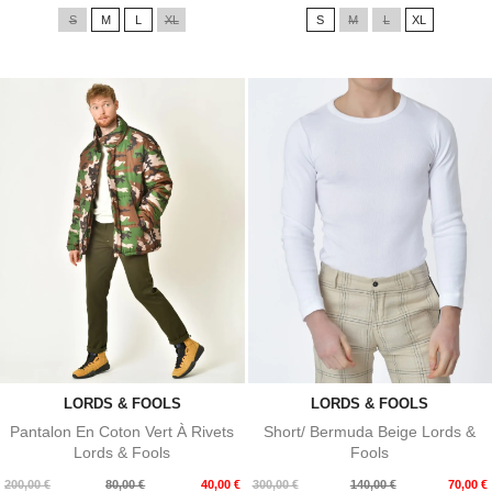
de
de
S
M
L
XL
S
M
L
XL
base
base
LORDS & FOOLS
LORDS & FOOLS
Pantalon En Coton Vert À Rivets
Short/ Bermuda Beige Lords &
Lords & Fools
Fools
Prix
Prix
Prix
Prix
200,00 €
80,00 €
40,00 €
300,00 €
140,00 €
70,00 €