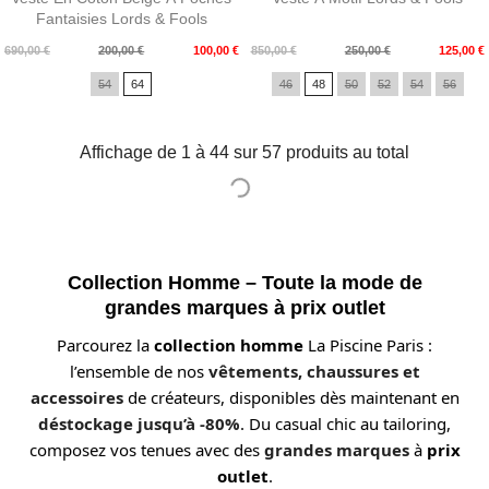
Fantaisies Lords & Fools
Prix
Prix
Prix
Prix
690,00 €
200,00 €
100,00 €
850,00 €
250,00 €
125,00 €
de
de
54
64
46
48
50
52
54
56
base
base
Affichage de 1 à 44 sur 57 produits au total
Collection Homme – Toute la mode de
grandes marques à prix outlet
Parcourez la
collection homme
La Piscine Paris :
l’ensemble de nos
vêtements, chaussures et
accessoires
de créateurs, disponibles dès maintenant en
déstockage jusqu’à -80%
. Du casual chic au tailoring,
composez vos tenues avec des
grandes marques
à
prix
outlet
.