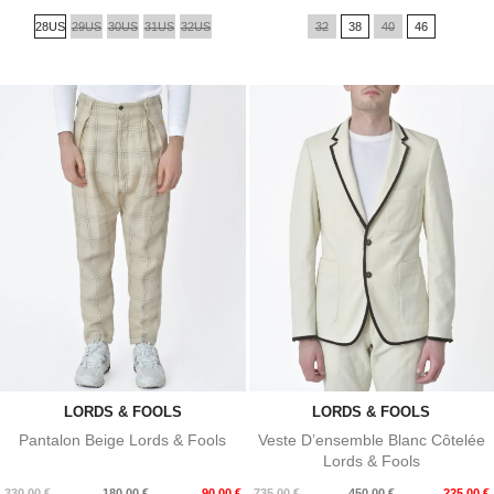
de
de
28US
29US
30US
31US
32US
32
38
40
46
base
base
LORDS & FOOLS
LORDS & FOOLS
Pantalon Beige Lords & Fools
Veste D’ensemble Blanc Côtelée
Lords & Fools
Prix
Prix
Prix
Prix
330,00 €
180,00 €
90,00 €
735,00 €
450,00 €
225,00 €