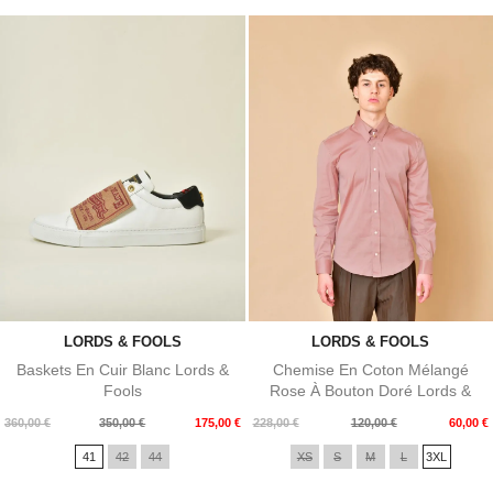
LORDS & FOOLS
LORDS & FOOLS
Baskets En Cuir Blanc Lords &
Chemise En Coton Mélangé
Fools
Rose À Bouton Doré Lords &
Fools
Prix
Prix
Prix
Prix
360,00 €
350,00 €
175,00 €
228,00 €
120,00 €
60,00 €
de
de
41
42
44
XS
S
M
L
3XL
base
base