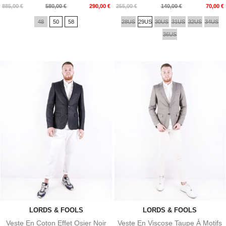
Prix
Prix
Prix
Prix
885,00 €
580,00 €
290,00 €
255,00 €
140,00 €
70,00 €
de
de
48
50
58
28US
29US
30US
31US
32US
34US
base
base
36US
LORDS & FOOLS
LORDS & FOOLS
Veste En Coton Effet Osier Noir
Veste En Viscose Taupe À Motifs