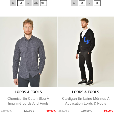
S
M
L
XL
3XL
S
M
L
XL
base
base
LORDS & FOOLS
LORDS & FOOLS
Chemise En Coton Bleu À
Cardigan En Laine Mérinos À
Imprimé Lords And Fools
Application Lords & Fools
Prix
Prix
Prix
Prix
180,00 €
120,00 €
60,00 €
255,00 €
160,00 €
80,00 €