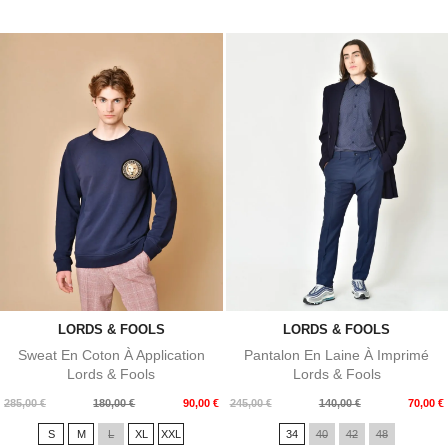
LORDS & FOOLS
LORDS & FOOLS
Sweat En Coton À Application
Pantalon En Laine À Imprimé
Lords & Fools
Lords & Fools
Prix
Prix
Prix
Prix
285,00 €
180,00 €
90,00 €
245,00 €
140,00 €
70,00 €
de
de
S
M
L
XL
XXL
34
40
42
48
base
base