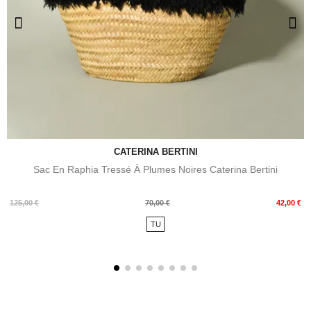
CATERINA BERTINI
Sac En Raphia Tressé À Plumes Noires Caterina Bertini
Prix
Prix
125,00 €
70,00 €
42,00 €
de
TU
base