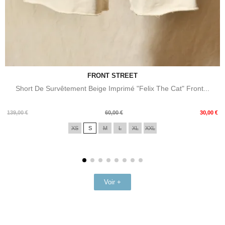
FRONT STREET
Short De Survêtement Beige Imprimé "Felix The Cat" Front...
Prix
Prix
139,00 €
60,00 €
30,00 €
de
XS
S
M
L
XL
XXL
base
Voir +