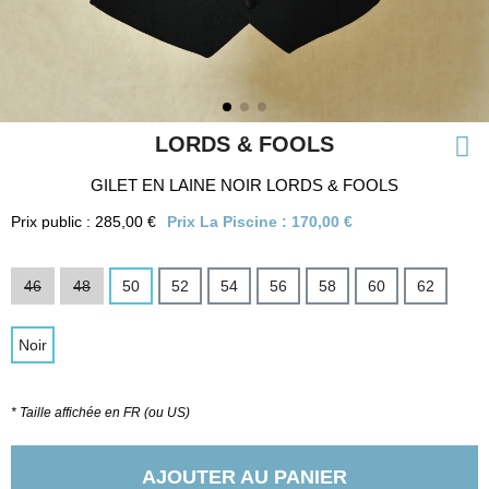
LORDS & FOOLS
GILET EN LAINE NOIR LORDS & FOOLS
Prix public : 285,00 €
Prix La Piscine :
170,00 €
46
48
50
52
54
56
58
60
62
Noir
* Taille affichée en FR (ou US)
AJOUTER AU PANIER