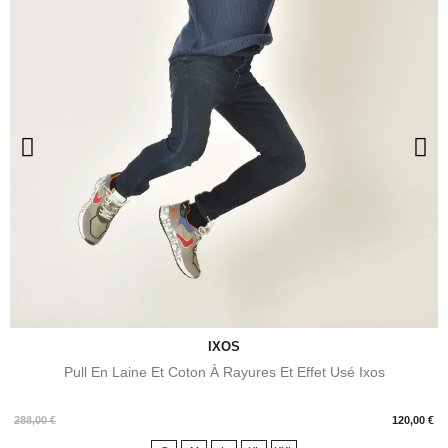
IXOS
Pull En Laine Et Coton À Rayures Et Effet Usé Ixos
Prix
288,00 €
120,00 €