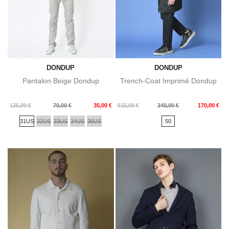
DONDUP
DONDUP
Pantalon Beige Dondup
Trench-Coat Imprimé Dondup
Prix
Prix
Prix
Prix
125,00 €
70,00 €
35,00 €
615,00 €
340,00 €
170,00 €
de
de
31US
32US
33US
34US
36US
50
base
base