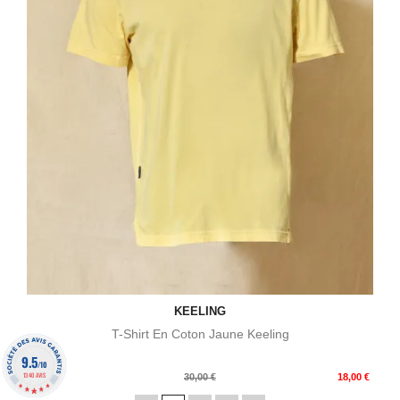
KEELING
T-Shirt En Coton Jaune Keeling
9.5
/10
1340 AVIS
Prix
Prix
55,00 €
30,00 €
18,00 €
de