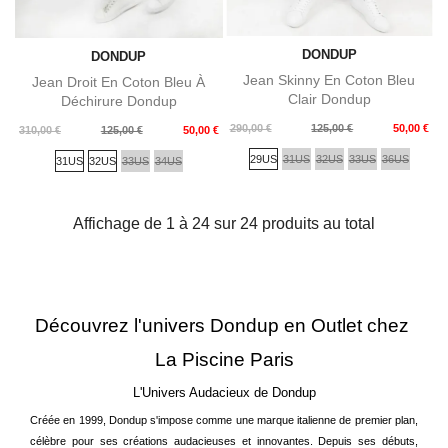
DONDUP
DONDUP
Jean Skinny En Coton Bleu
Jean Droit En Coton Bleu À
Clair Dondup
Déchirure Dondup
Prix
Prix
290,00 €
125,00 €
50,00 €
Prix
Prix
310,00 €
125,00 €
50,00 €
de
de
29US
31US
32US
33US
36US
31US
32US
33US
34US
base
base
Affichage de 1 à 24 sur 24 produits au total
Découvrez l'univers Dondup en Outlet chez 
La Piscine Paris
L'Univers Audacieux de Dondup
Créée en 1999, Dondup s'impose comme une marque italienne de premier plan, 
célèbre pour ses créations audacieuses et innovantes. Depuis ses débuts, 