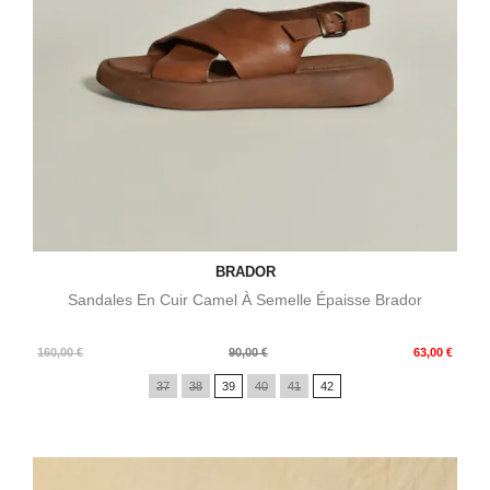
BRADOR
Sandales En Cuir Camel À Semelle Épaisse Brador
Prix
Prix
160,00 €
90,00 €
63,00 €
de
37
38
39
40
41
42
base