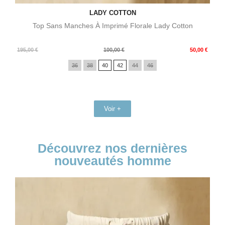
LADY COTTON
Top Sans Manches À Imprimé Florale Lady Cotton
Prix
Prix
195,00 €
100,00 €
50,00 €
de
36
38
40
42
44
46
base
Voir +
Découvrez nos dernières
nouveautés homme