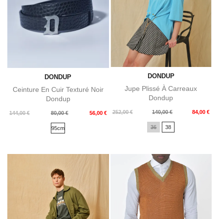
DONDUP
DONDUP
Jupe Plissé À Carreaux
Ceinture En Cuir Texturé Noir
Dondup
Dondup
Prix
Prix
252,00 €
140,00 €
84,00 €
Prix
Prix
144,00 €
80,00 €
56,00 €
de
de
36
38
95cm
base
base