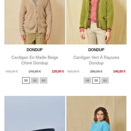
DONDUP
DONDUP
Cardigan En Maille Beige
Cardigan Vert À Rayures
Chiné Dondup
Dondup
Prix
Prix
Prix
Prix
400,00 €
240,00 €
120,00 €
450,00 €
280,00 €
140,00 €
de
de
50
52
54
48
50
52
base
base