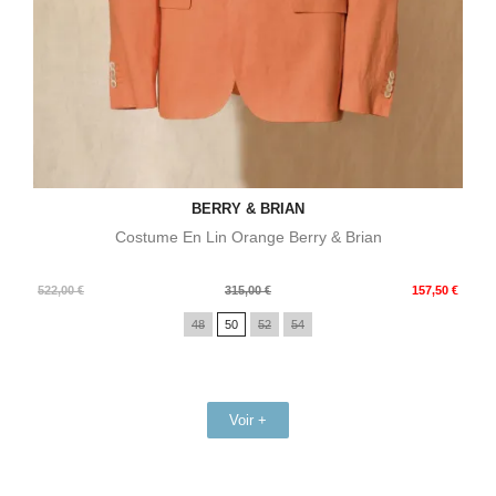
BERRY & BRIAN
Costume En Lin Orange Berry & Brian
Prix
Prix
522,00 €
315,00 €
157,50 €
de
48
50
52
54
base
Voir +