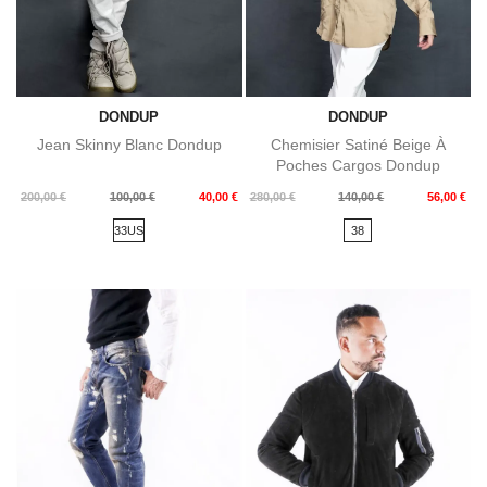
DONDUP
DONDUP
Jean Skinny Blanc Dondup
Chemisier Satiné Beige À
Poches Cargos Dondup
Prix
Prix
Prix
Prix
200,00 €
100,00 €
40,00 €
280,00 €
140,00 €
56,00 €
de
de
33US
38
base
base