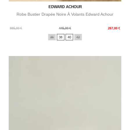
EDWARD ACHOUR
Robe Bustier Drapée Noire À Volants Edward Achour
Prix
Prix
885,00 €
445,00 €
267,00 €
de
36
38
40
42
base