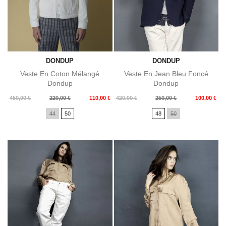
DONDUP
DONDUP
Veste En Coton Mélangé
Veste En Jean Bleu Foncé
Dondup
Dondup
Prix
Prix
Prix
Prix
450,00 €
220,00 €
110,00 €
420,00 €
250,00 €
100,00 €
de
de
44
50
48
50
base
base