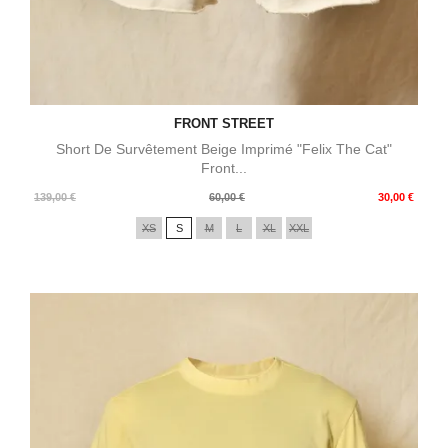
FRONT STREET
Short De Survêtement Beige Imprimé "Felix The Cat"
Front...
Prix
Prix
139,00 €
60,00 €
30,00 €
de
XS
S
M
L
XL
XXL
base