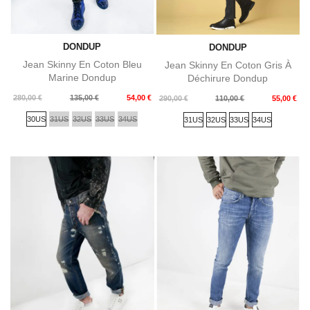
DONDUP
DONDUP
Jean Skinny En Coton Bleu
Jean Skinny En Coton Gris À
Marine Dondup
Déchirure Dondup
Prix
Prix
280,00 €
135,00 €
54,00 €
Prix
Prix
290,00 €
110,00 €
55,00 €
de
de
30US
31US
32US
33US
34US
31US
32US
33US
34US
base
base