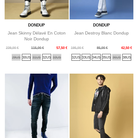
DONDUP
DONDUP
Jean Skinny Délavé En Coton
Jean Destroy Blanc Dondup
Noir Dondup
Prix
Prix
Prix
Prix
239,00 €
115,00 €
57,50 €
195,00 €
85,00 €
42,50 €
de
de
29US
30US
31US
32US
33US
32US
33US
34US
35US
36US
38US
base
base