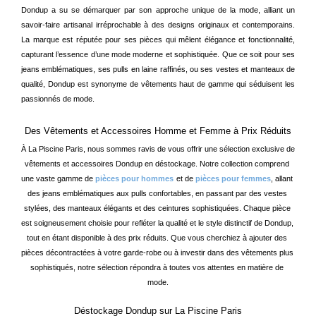
Dondup a su se démarquer par son approche unique de la mode, alliant un 
savoir-faire artisanal irréprochable à des designs originaux et contemporains. 
La marque est réputée pour ses pièces qui mêlent élégance et fonctionnalité, 
capturant l’essence d’une mode moderne et sophistiquée. Que ce soit pour ses 
jeans emblématiques, ses pulls en laine raffinés, ou ses vestes et manteaux de 
qualité, Dondup est synonyme de vêtements haut de gamme qui séduisent les 
passionnés de mode.
Des Vêtements et Accessoires Homme et Femme à Prix Réduits
À La Piscine Paris, nous sommes ravis de vous offrir une sélection exclusive de 
vêtements et accessoires Dondup en déstockage. Notre collection comprend 
une vaste gamme de 
pièces pour hommes
et de 
pièces pour femmes
, allant 
des jeans emblématiques aux pulls confortables, en passant par des vestes 
stylées, des manteaux élégants et des ceintures sophistiquées. Chaque pièce 
est soigneusement choisie pour refléter la qualité et le style distinctif de Dondup, 
tout en étant disponible à des prix réduits. Que vous cherchiez à ajouter des 
pièces décontractées à votre garde-robe ou à investir dans des vêtements plus 
sophistiqués, notre sélection répondra à toutes vos attentes en matière de 
mode.
Déstockage Dondup sur La Piscine Paris