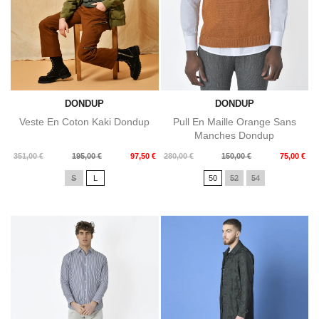
DONDUP
DONDUP
Veste En Coton Kaki Dondup
Pull En Maille Orange Sans
Manches Dondup
Prix
Prix
Prix
Prix
351,00 €
195,00 €
97,50 €
280,00 €
150,00 €
75,00 €
de
de
S
L
50
52
54
base
base