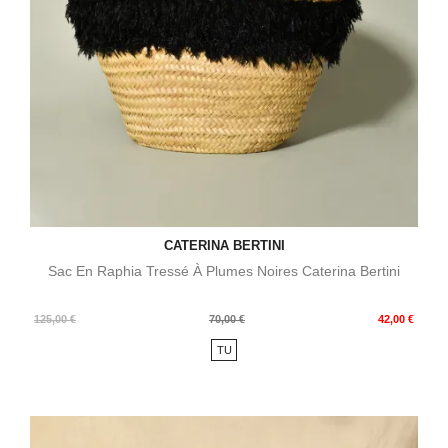
CATERINA BERTINI
Sac En Raphia Tressé À Plumes Noires Caterina Bertini
Prix
Prix
125,00 €
70,00 €
42,00 €
de
TU
base