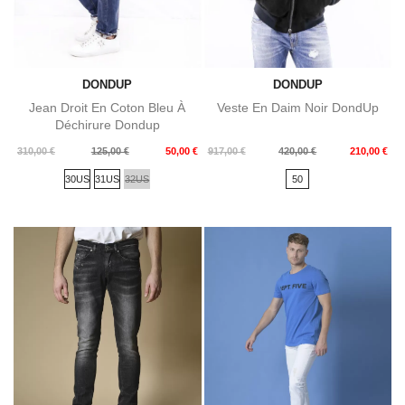
DONDUP
DONDUP
Jean Droit En Coton Bleu À
Veste En Daim Noir DondUp
Déchirure Dondup
Prix
Prix
Prix
Prix
310,00 €
125,00 €
50,00 €
917,00 €
420,00 €
210,00 €
de
de
30US
31US
32US
50
base
base