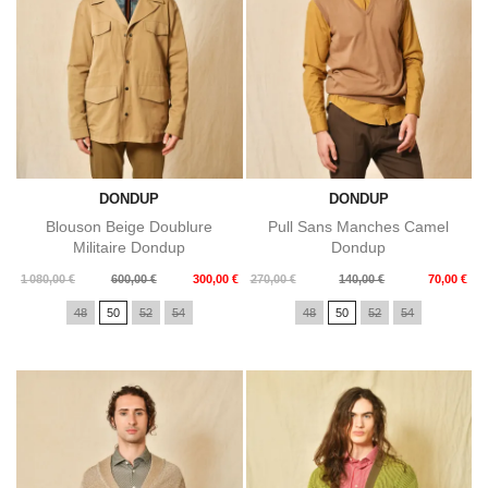
DONDUP
DONDUP
Blouson Beige Doublure
Pull Sans Manches Camel
Militaire Dondup
Dondup
Prix
Prix
Prix
Prix
1 080,00 €
600,00 €
300,00 €
270,00 €
140,00 €
70,00 €
de
de
48
50
52
54
48
50
52
54
base
base