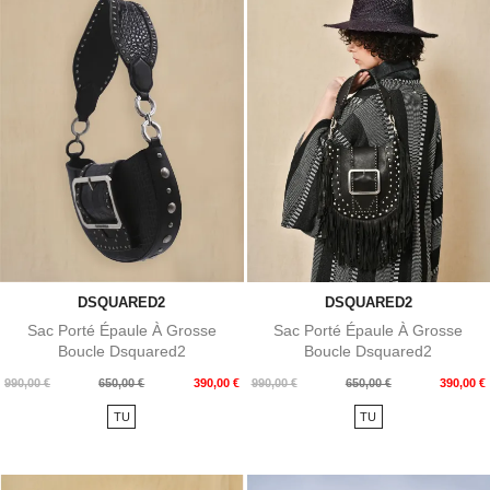
DSQUARED2
DSQUARED2
Sac Porté Épaule À Grosse
Sac Porté Épaule À Grosse
Boucle Dsquared2
Boucle Dsquared2
Prix
Prix
Prix
Prix
990,00 €
650,00 €
390,00 €
990,00 €
650,00 €
390,00 €
de
de
TU
TU
base
base