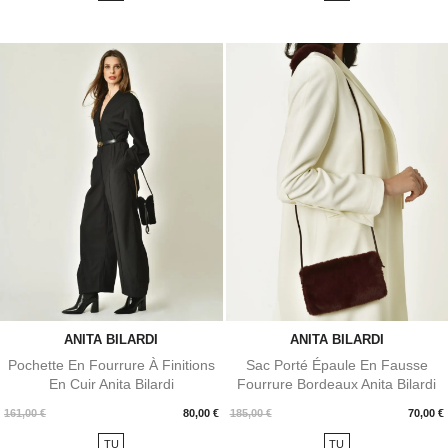
ANITA BILARDI
ANITA BILARDI
Pochette En Fourrure À Finitions
Sac Porté Épaule En Fausse
En Cuir Anita Bilardi
Fourrure Bordeaux Anita Bilardi
Prix
Prix
161,00 €
80,00 €
185,00 €
70,00 €
TU
TU