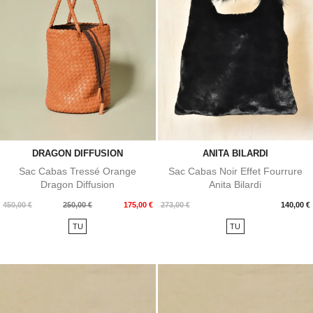
DRAGON DIFFUSION
ANITA BILARDI
Sac Cabas Tressé Orange
Sac Cabas Noir Effet Fourrure
Dragon Diffusion
Anita Bilardi
Prix
Prix
Prix
450,00 €
250,00 €
175,00 €
273,00 €
140,00 €
de
TU
TU
base