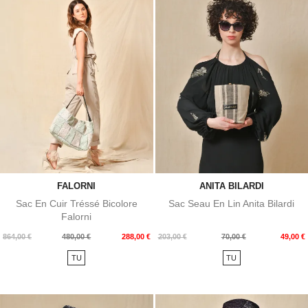
FALORNI
ANITA BILARDI
Sac En Cuir Tréssé Bicolore
Sac Seau En Lin Anita Bilardi
Falorni
Prix
Prix
Prix
Prix
864,00 €
480,00 €
288,00 €
203,00 €
70,00 €
49,00 €
de
de
TU
TU
base
base