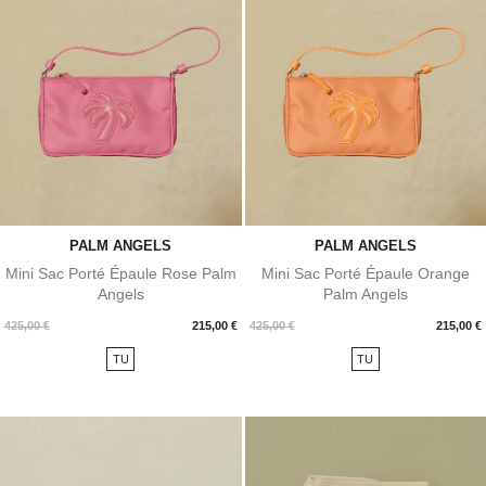
PALM ANGELS
PALM ANGELS
Mini Sac Porté Épaule Rose Palm
Mini Sac Porté Épaule Orange
Angels
Palm Angels
Prix
Prix
425,00 €
215,00 €
425,00 €
215,00 €
TU
TU