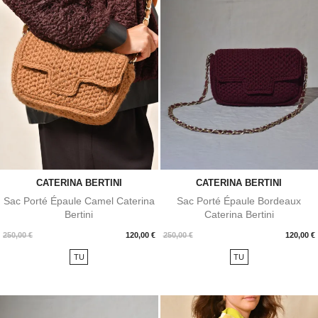
CATERINA BERTINI
CATERINA BERTINI
Sac Porté Épaule Camel Caterina
Sac Porté Épaule Bordeaux
Bertini
Caterina Bertini
Prix
Prix
250,00 €
120,00 €
250,00 €
120,00 €
TU
TU