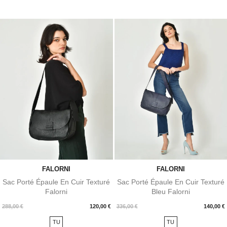
FALORNI
FALORNI
Sac Porté Épaule En Cuir Texturé
Sac Porté Épaule En Cuir Texturé
Falorni
Bleu Falorni
Prix
Prix
288,00 €
120,00 €
336,00 €
140,00 €
TU
TU