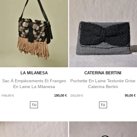
LA MILANESA
CATERINA BERTINI
Sac À Empiècements Et Franges
Pochette En Laine Texturée Grise
En Laine La Milanesa
Caterina Bertini
Prix
Prix
445,00 €
180,00 €
162,00 €
90,00 €
TU
TU