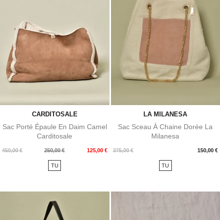
CARDITOSALE
LA MILANESA
Sac Porté Épaule En Daim Camel
Sac Sceau À Chaine Dorée La
Carditosale
Milanesa
Prix
Prix
Prix
450,00 €
250,00 €
125,00 €
375,00 €
150,00 €
de
TU
TU
base