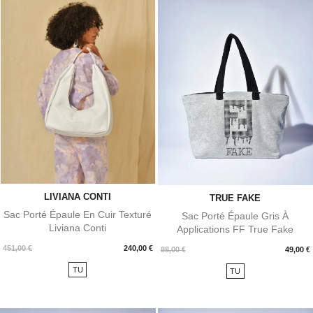
LIVIANA CONTI
TRUE FAKE
Sac Porté Épaule En Cuir Texturé
Sac Porté Épaule Gris À
Liviana Conti
Applications FF True Fake
Prix
451,00 €
240,00 €
Prix
88,00 €
49,00 €
TU
TU