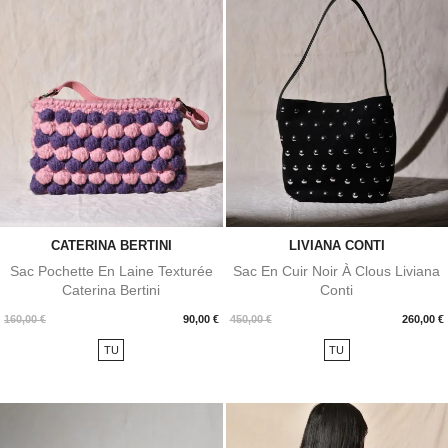
CATERINA BERTINI
LIVIANA CONTI
Sac Pochette En Laine Texturée
Sac En Cuir Noir À Clous Liviana
Caterina Bertini
Conti
Prix
Prix
160,00 €
90,00 €
450,00 €
260,00 €
TU
TU