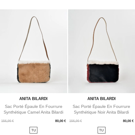
ANITA BILARDI
ANITA BILARDI
Sac Porté Épaule En Fourrure
Sac Porté Épaule En Fourrure
Synthétique Camel Anita Bilardi
Synthétique Noir Anita Bilardi
Prix
Prix
156,00 €
80,00 €
156,00 €
80,00 €
TU
TU