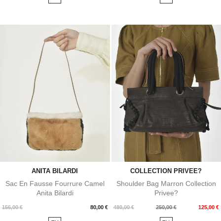
ANITA BILARDI
COLLECTION PRIVEE?
Sac En Fausse Fourrure Camel
Shoulder Bag Marron Collection
Anita Bilardi
Privee?
Prix
Prix
Prix
156,00 €
80,00 €
480,00 €
250,00 €
125,00 €
de