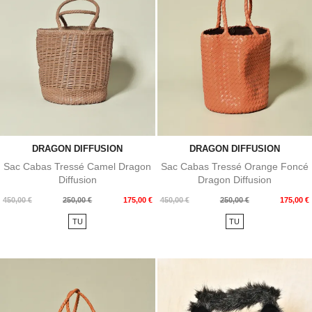
DRAGON DIFFUSION
DRAGON DIFFUSION
Sac Cabas Tressé Camel Dragon
Sac Cabas Tressé Orange Foncé
Diffusion
Dragon Diffusion
Prix
Prix
Prix
Prix
450,00 €
250,00 €
175,00 €
450,00 €
250,00 €
175,00 €
de
de
TU
TU
base
base