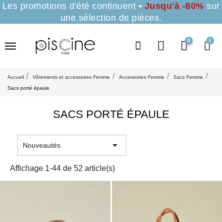
Les promotions d'été continuent •
Jusqu'à -80%
sur
une sélection de pièces.
0
Accueil
Vêtements et accessoires Femme
Accessoires Femme
Sacs Femme
Sacs porté épaule
SACS PORTÉ ÉPAULE

Nouveautés
Affichage 1-44 de 52 article(s)