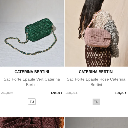
CATERINA BERTINI
CATERINA BERTINI
Sac Porté Épaule Vert Caterina
Sac Porté Épaule Rose Caterina
Bertini
Bertini
Prix
Prix
250,00 €
120,00 €
250,00 €
120,00 €
TU
TU