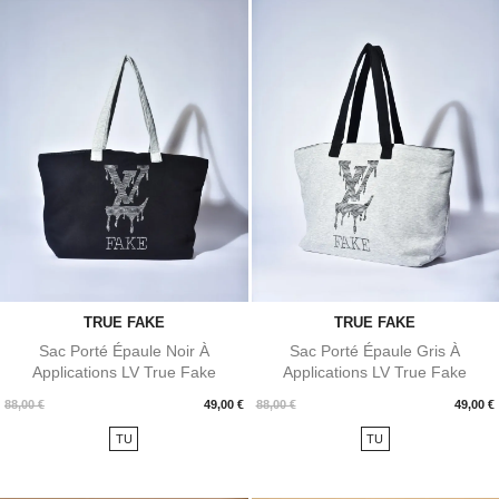
TRUE FAKE
TRUE FAKE
Sac Porté Épaule Noir À
Sac Porté Épaule Gris À
Applications LV True Fake
Applications LV True Fake
Prix
Prix
88,00 €
49,00 €
88,00 €
49,00 €
TU
TU