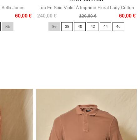

e
Aperçu rapide
t Bella Jones
Top En Soie Violet À Imprimé Floral Lady Cotton
Prix
Prix
60,00 €
240,00 €
60,00 €
120,00 €
de
XL
36
38
40
42
44
46
base