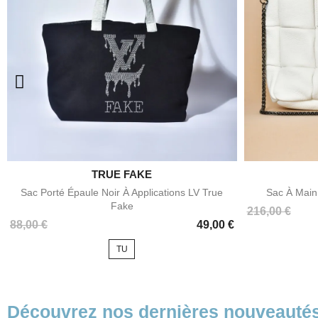

TRUE FAKE
Aperçu rapide
Sac Porté Épaule Noir À Applications LV True
Sac À Main 
Fake
Prix
216,00 €
Prix
88,00 €
49,00 €
TU
Découvrez nos dernières nouveauté