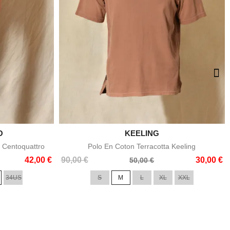
O

KEELING
e
Aperçu rapide
 Centoquattro
Polo En Coton Terracotta Keeling
Prix
Prix
42,00 €
90,00 €
30,00 €
50,00 €
de
34US
S
M
L
XL
XXL
base