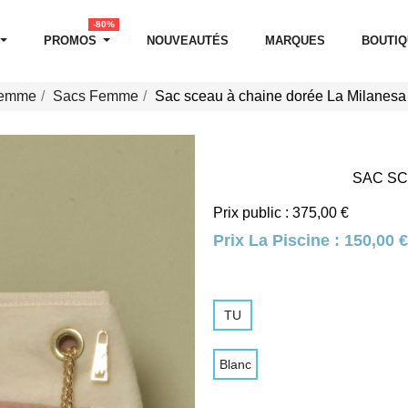
-80%
PROMOS
NOUVEAUTÉS
MARQUES
BOUTI
Femme
Sacs Femme
Sac sceau à chaine dorée La Milanesa
SAC SC
Prix public : 375,00 €
Prix La Piscine :
150,00 €
TU
Blanc