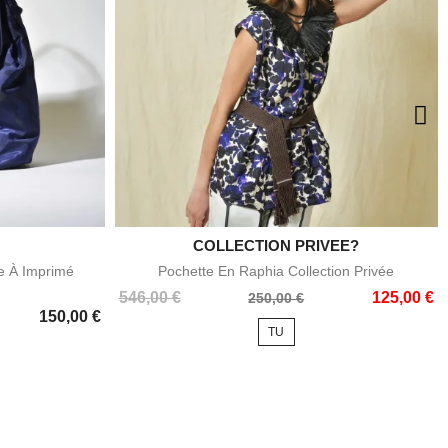
COLLECTION PRIVEE?

e
Aperçu rapide
e À Imprimé
Pochette En Raphia Collection Privée
Prix
Prix
546,00 €
125,00 €
250,00 €
150,00 €
de
TU
base