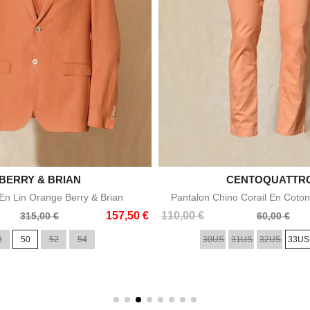

BERRY & BRIAN

CENTOQUATTR
Aperçu rapide
Aperçu rapid
n Lin Orange Berry & Brian
Pantalon Chino Corail En Coton
Prix
Prix
157,50 €
110,00 €
315,00 €
60,00 €
de
8
50
52
54
30US
31US
32US
33US
base