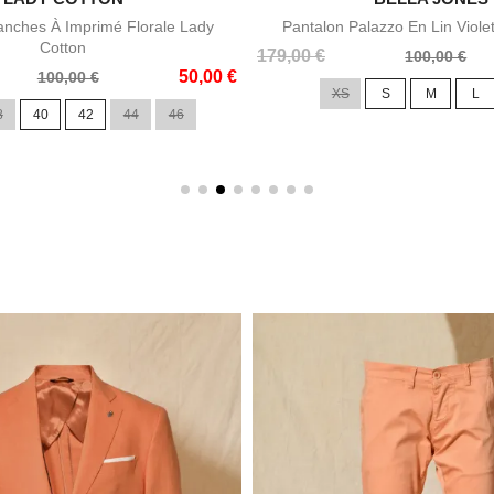


Aperçu rapide
Aperçu rapid
nches À Imprimé Florale Lady
Pantalon Palazzo En Lin Viole
Cotton
Prix
Prix
179,00 €
100,00 €
50,00 €
de
100,00 €
XS
S
M
L
base
8
40
42
44
46