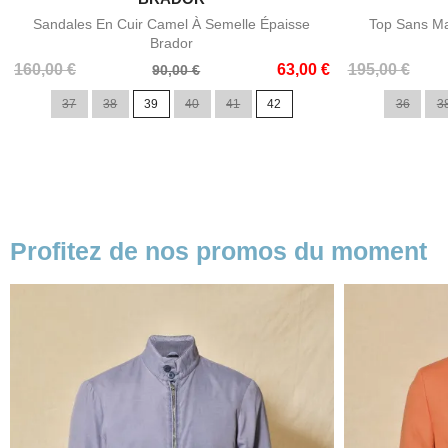

Aperçu rapide
Sandales En Cuir Camel À Semelle Épaisse
Top Sans Ma
Brador
Prix
Prix
Prix
Prix
160,00 €
63,00 €
195,00 €
90,00 €
de
de
37
38
39
40
41
42
36
3
base
base
Profitez de nos promos du moment