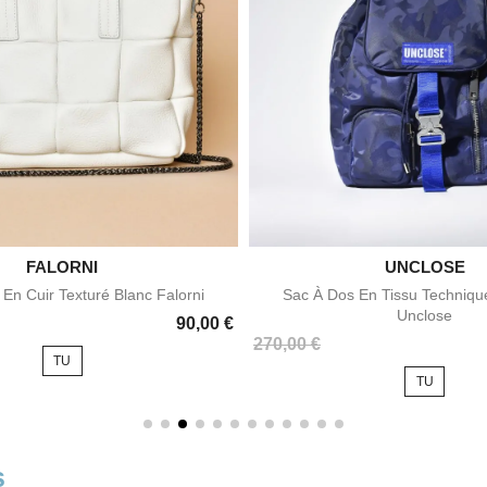

FALORNI

UNCLOSE
Aperçu rapide
Aperçu rapid
En Cuir Texturé Blanc Falorni
Sac À Dos En Tissu Techniqu
Unclose
90,00 €
Prix
270,00 €
TU
TU
s