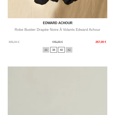
EDWARD ACHOUR
Robe Bustier Drapée Noire À Volants Edward Achour
Prix
Prix
885,00 €
445,00 €
267,00 €
de
36
38
40
42
base