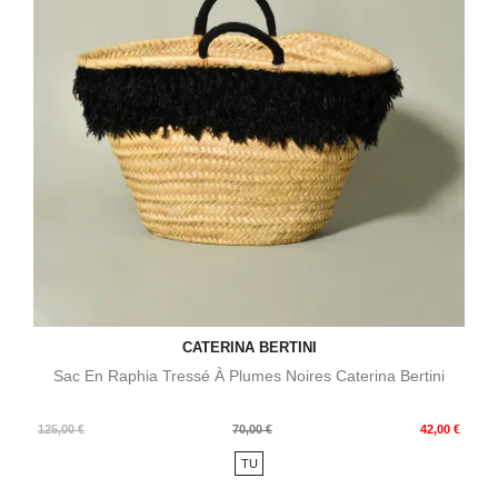
CATERINA BERTINI
Sac En Raphia Tressé À Plumes Noires Caterina Bertini
Prix
Prix
125,00 €
70,00 €
42,00 €
de
TU
base