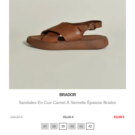
BRADOR
Sandales En Cuir Camel À Semelle Épaisse Brador
Prix
Prix
160,00 €
90,00 €
63,00 €
de
37
38
39
40
41
42
base