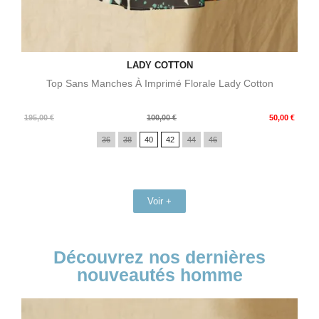
LADY COTTON
Top Sans Manches À Imprimé Florale Lady Cotton
Prix
Prix
195,00 €
100,00 €
50,00 €
de
36
38
40
42
44
46
base
Voir +
Découvrez nos dernières
nouveautés homme