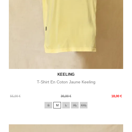
KEELING
T-Shirt En Coton Jaune Keeling
Prix
Prix
55,00 €
30,00 €
18,00 €
de
S
M
L
XL
XXL
base