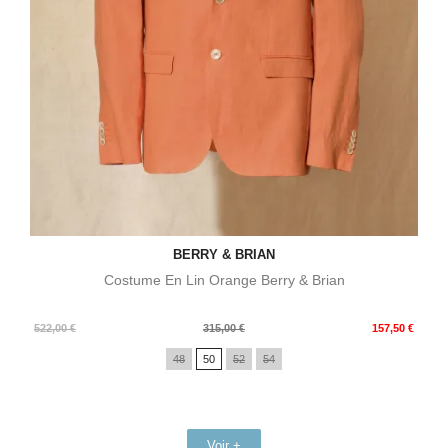
BERRY & BRIAN
Costume En Lin Orange Berry & Brian
Prix
Prix
522,00 €
315,00 €
157,50 €
de
48
50
52
54
base
Voir +