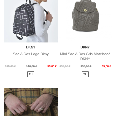
DKNY
DKNY
Sac À Dos Logo Dkny
Mini Sac À Dos Gris Matelassé
DKNY
Prix
Prix
Prix
Prix
195,00 €
110,00 €
55,00 €
235,00 €
130,00 €
65,00 €
de
de
TU
TU
base
base