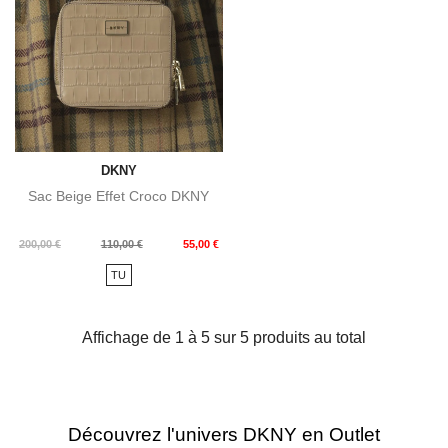
DKNY
Sac Beige Effet Croco DKNY
Prix
Prix
200,00 €
110,00 €
55,00 €
de
TU
base
Affichage de 1 à 5 sur 5 produits au total
Découvrez l'univers DKNY en Outlet