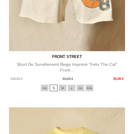
FRONT STREET
Short De Survêtement Beige Imprimé "Felix The Cat"
Front...
Prix
Prix
139,00 €
60,00 €
30,00 €
de
XS
S
M
L
XL
XXL
base