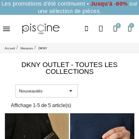
Les promotions d'été continuent •
Jusqu'à -80%
sur
une sélection de pièces.
0
Accueil
Marques
DKNY
DKNY OUTLET - TOUTES LES
COLLECTIONS

Nouveautés
Affichage 1-5 de 5 article(s)