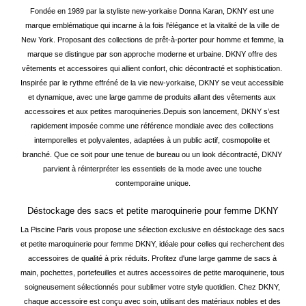
Fondée en 1989 par la styliste new-yorkaise Donna Karan, DKNY est une 
marque emblématique qui incarne à la fois l'élégance et la vitalité de la ville de 
New York. Proposant des collections de prêt-à-porter pour homme et femme, la 
marque se distingue par son approche moderne et urbaine. DKNY offre des 
vêtements et accessoires qui allient confort, chic décontracté et sophistication. 
Inspirée par le rythme effréné de la vie new-yorkaise, DKNY se veut accessible 
et dynamique, avec une large gamme de produits allant des vêtements aux 
accessoires et aux petites maroquineries.
Depuis son lancement, DKNY s’est 
rapidement imposée comme une référence mondiale avec des collections 
intemporelles et polyvalentes, adaptées à un public actif, cosmopolite et 
branché. Que ce soit pour une tenue de bureau ou un look décontracté, DKNY 
parvient à réinterpréter les essentiels de la mode avec une touche 
contemporaine unique.
Déstockage des sacs et petite maroquinerie pour femme DKNY
La Piscine Paris vous propose une sélection exclusive en déstockage des sacs 
et petite maroquinerie pour femme DKNY, idéale pour celles qui recherchent des 
accessoires de qualité à prix réduits. Profitez d'une large gamme de sacs à 
main, pochettes, portefeuilles et autres accessoires de petite maroquinerie, tous 
soigneusement sélectionnés pour sublimer votre style quotidien. Chez DKNY, 
chaque accessoire est conçu avec soin, utilisant des matériaux nobles et des 