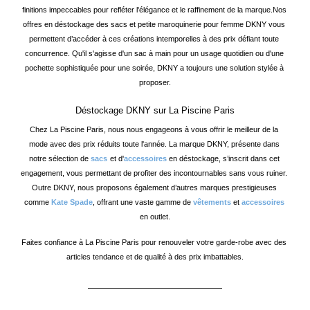
finitions impeccables pour refléter l'élégance et le raffinement de la marque.
Nos 
offres en déstockage des sacs et petite maroquinerie pour femme DKNY vous 
permettent d’accéder à ces créations intemporelles à des prix défiant toute 
concurrence. Qu'il s'agisse d'un sac à main pour un usage quotidien ou d'une 
pochette sophistiquée pour une soirée, DKNY a toujours une solution stylée à 
proposer.
Déstockage DKNY sur La Piscine Paris
Chez La Piscine Paris, nous nous engageons à vous offrir le meilleur de la 
mode avec des prix réduits toute l'année. La marque DKNY, présente dans 
notre sélection de 
sacs
et d'
accessoires
 en déstockage, s’inscrit dans cet 
engagement, vous permettant de profiter des incontournables sans vous ruiner. 
Outre DKNY, nous proposons également d’autres marques prestigieuses 
comme 
Kate Spade
, offrant une vaste gamme de 
vêtements
 et 
accessoires
en outlet.
Faites confiance à La Piscine Paris pour renouveler votre garde-robe avec des 
articles tendance et de qualité à des prix imbattables.