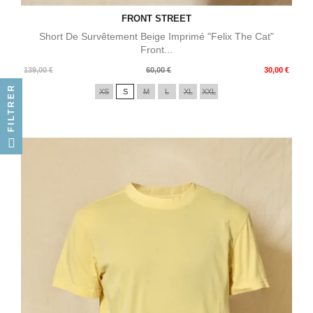
FRONT STREET
Short De Survêtement Beige Imprimé "Felix The Cat"
Front...
Prix
Prix
139,00 €
60,00 €
30,00 €
de
FILTRER
XS
S
M
L
XL
XXL
base