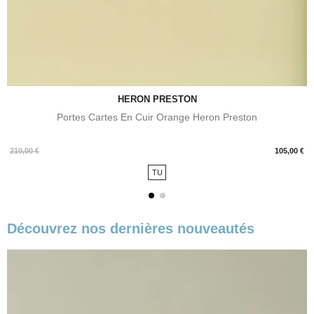
HERON PRESTON
Portes Cartes En Cuir Orange Heron Preston
Prix
210,00 €
105,00 €
TU
Découvrez nos dernières nouveautés