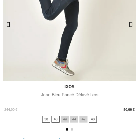
IXOS
Jean Bleu Foncé Délavé Ixos
Prix
244,00 €
80,00 €
38
40
42
44
46
48