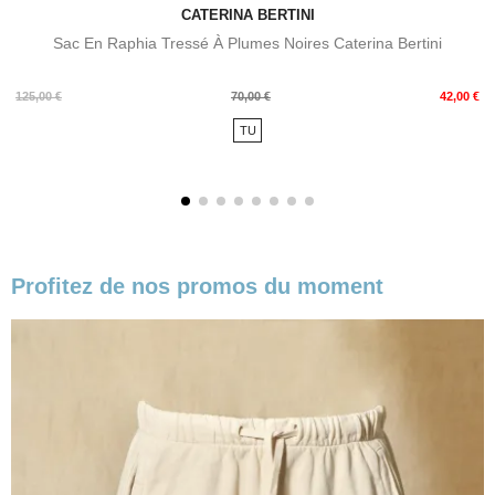
CATERINA BERTINI
Sac En Raphia Tressé À Plumes Noires Caterina Bertini
Prix
Prix
125,00 €
70,00 €
42,00 €
de
TU
base
Profitez de nos promos du moment