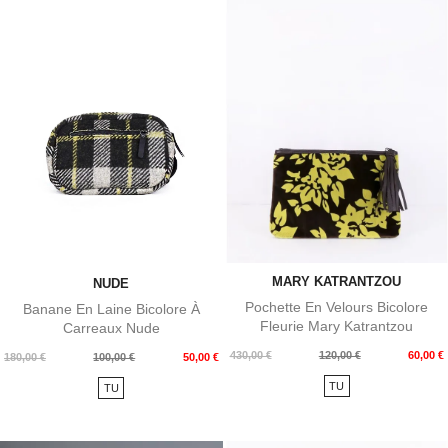
MARY KATRANTZOU
NUDE
Pochette En Velours Bicolore
Banane En Laine Bicolore À
Fleurie Mary Katrantzou
Carreaux Nude
Prix
Prix
430,00 €
120,00 €
60,00 €
Prix
Prix
180,00 €
100,00 €
50,00 €
de
de
TU
TU
base
base