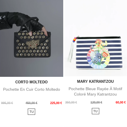
MARY KATRANTZOU
CORTO MOLTEDO
Pochette Bleue Rayée À Motif
Pochette En Cuir Corto Moltedo
Coloré Mary Katrantzou
Prix
Prix
350,00 €
120,00 €
60,00 €
Prix
Prix
995,00 €
450,00 €
225,00 €
de
de
TU
TU
base
base