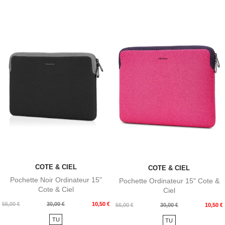
COTE & CIEL
COTE & CIEL
Pochette Noir Ordinateur 15"
Pochette Ordinateur 15" Cote &
Cote & Ciel
Ciel
Prix
Prix
56,00 €
30,00 €
10,50 €
Prix
Prix
56,00 €
30,00 €
10,50 €
de
de
TU
TU
base
base