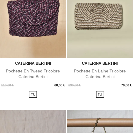
CATERINA BERTINI
CATERINA BERTINI
Pochette En Tweed Tricolore
Pochette En Laine Tricolore
Caterina Bertini
Caterina Bertini
Prix
Prix
110,00 €
60,00 €
130,00 €
70,00 €
TU
TU