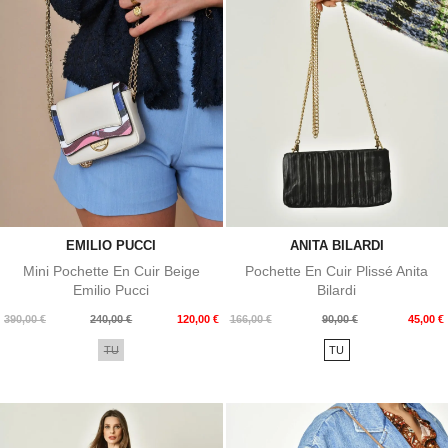
EMILIO PUCCI
ANITA BILARDI
Mini Pochette En Cuir Beige
Pochette En Cuir Plissé Anita
Emilio Pucci
Bilardi
Prix
Prix
Prix
Prix
390,00 €
240,00 €
120,00 €
166,00 €
90,00 €
45,00 €
de
de
TU
TU
base
base