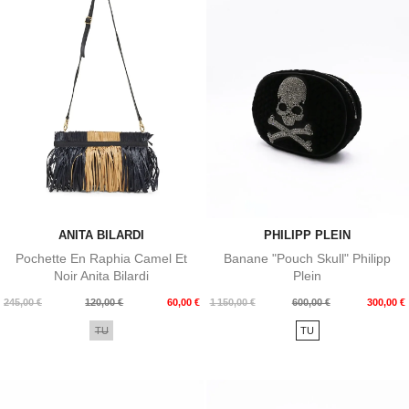
ANITA BILARDI
PHILIPP PLEIN
Pochette En Raphia Camel Et
Banane "Pouch Skull" Philipp
Noir Anita Bilardi
Plein
Prix
Prix
Prix
Prix
245,00 €
120,00 €
60,00 €
1 150,00 €
600,00 €
300,00 €
de
de
TU
TU
base
base