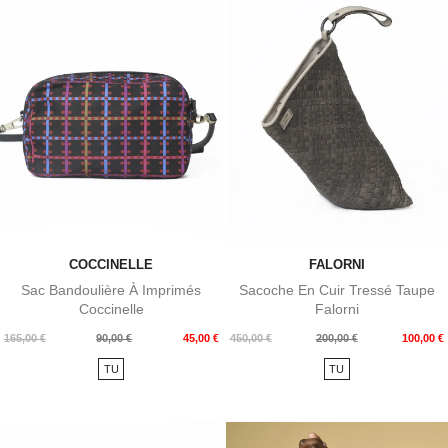
COCCINELLE
FALORNI
Sac Bandoulière À Imprimés
Sacoche En Cuir Tressé Taupe
Coccinelle
Falorni
Prix
Prix
Prix
Prix
165,00 €
90,00 €
45,00 €
450,00 €
200,00 €
100,00 €
de
de
TU
TU
base
base