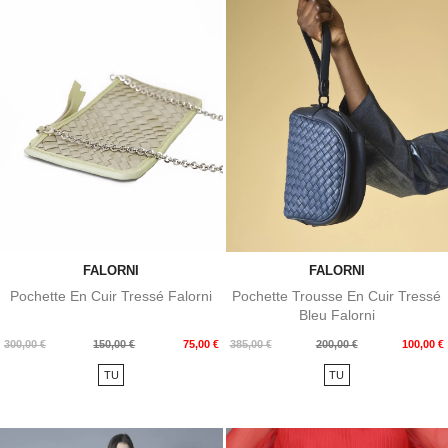
FALORNI
FALORNI
Pochette En Cuir Tressé Falorni
Pochette Trousse En Cuir Tressé
Bleu Falorni
Prix
Prix
Prix
Prix
300,00 €
150,00 €
75,00 €
385,00 €
200,00 €
100,00 €
de
de
TU
TU
base
base