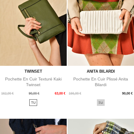
TWINSET
ANITA BILARDI
Pochette En Cuir Texturé Kaki
Pochette En Cuir Plissé Anita
Twinset
Bilardi
Prix
Prix
Prix
162,00 €
90,00 €
63,00 €
166,00 €
90,00 €
de
TU
TU
base