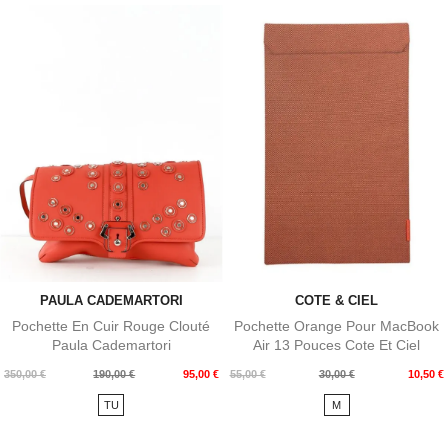
PAULA CADEMARTORI
COTE & CIEL
Pochette En Cuir Rouge Clouté
Pochette Orange Pour MacBook
Paula Cademartori
Air 13 Pouces Cote Et Ciel
Prix
Prix
Prix
Prix
350,00 €
190,00 €
95,00 €
55,00 €
30,00 €
10,50 €
de
de
TU
M
base
base