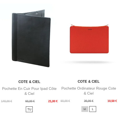
COTE & CIEL
COTE & CIEL
Pochette Ordinateur Rouge Cote
Pochette En Cuir Pour Ipad Côte
& Ciel
& Ciel
Prix
Prix
60,00 €
30,00 €
10,50 €
Prix
Prix
140,00 €
60,00 €
21,00 €
de
de
M
L
TU
base
base