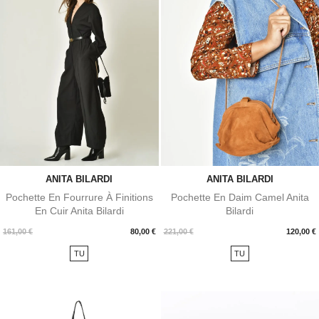
ANITA BILARDI
ANITA BILARDI
Pochette En Fourrure À Finitions
Pochette En Daim Camel Anita
En Cuir Anita Bilardi
Bilardi
Prix
Prix
161,00 €
80,00 €
221,00 €
120,00 €
TU
TU