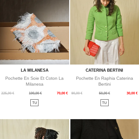
LA MILANESA
CATERINA BERTINI
Pochette En Soie Et Coton La
Pochette En Raphia Caterina
Milanesa
Bertini
Prix
Prix
Prix
Prix
225,00 €
100,00 €
70,00 €
90,00 €
50,00 €
30,00 €
de
de
TU
TU
base
base