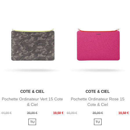
COTE & CIEL
COTE & CIEL
Pochette Ordinateur Vert 15 Cote
Pochette Ordinateur Rose 15
& Ciel
Cote & Ciel
Prix
Prix
Prix
Prix
44,00 €
30,00 €
10,50 €
60,00 €
30,00 €
10,50 €
de
de
TU
TU
base
base