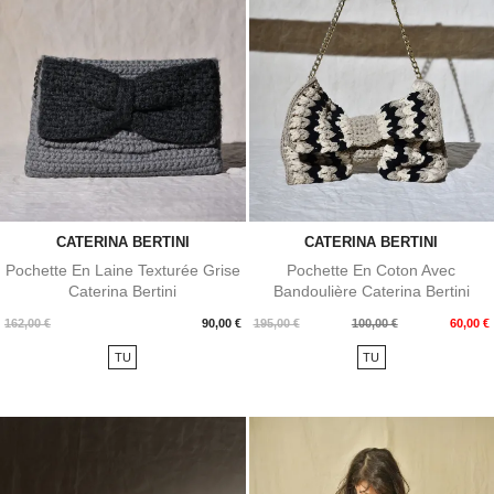
CATERINA BERTINI
CATERINA BERTINI
Pochette En Laine Texturée Grise
Pochette En Coton Avec
Caterina Bertini
Bandoulière Caterina Bertini
Prix
Prix
Prix
162,00 €
90,00 €
195,00 €
100,00 €
60,00 €
de
TU
TU
base