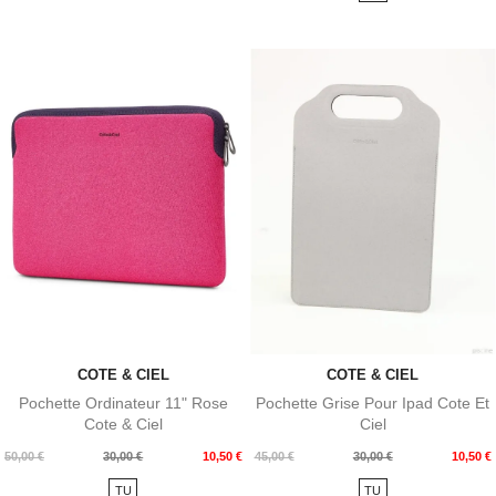
COTE & CIEL
COTE & CIEL
Pochette Ordinateur 11" Rose
Pochette Grise Pour Ipad Cote Et
Cote & Ciel
Ciel
Prix
Prix
Prix
Prix
50,00 €
30,00 €
10,50 €
45,00 €
30,00 €
10,50 €
de
de
TU
TU