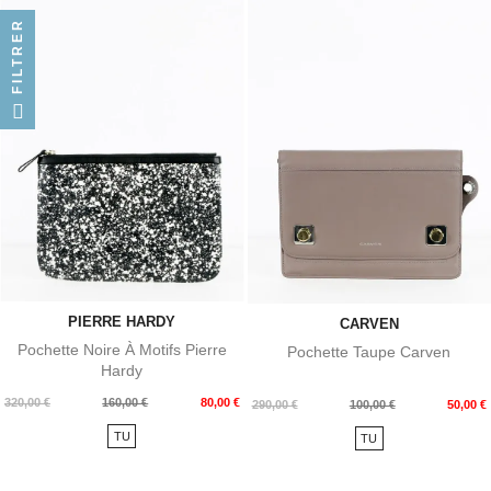
FILTRER
PIERRE HARDY
CARVEN
Pochette Noire À Motifs Pierre
Pochette Taupe Carven
Hardy
Prix
Prix
320,00 €
160,00 €
80,00 €
Prix
Prix
290,00 €
100,00 €
50,00 €
de
de
TU
TU
base
base