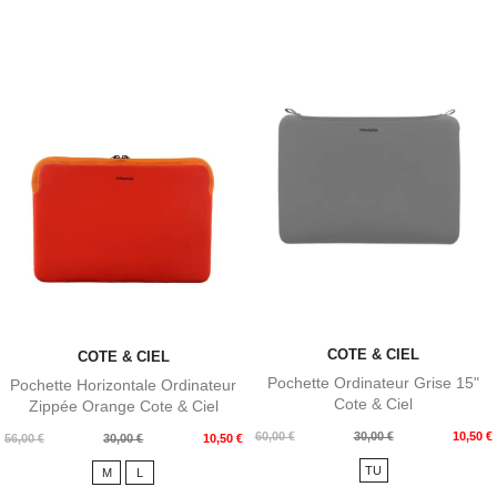
COTE & CIEL
COTE & CIEL
Pochette Ordinateur Grise 15"
Pochette Horizontale Ordinateur
Cote & Ciel
Zippée Orange Cote & Ciel
Prix
Prix
60,00 €
30,00 €
10,50 €
Prix
Prix
56,00 €
30,00 €
10,50 €
de
de
TU
M
L
base
base