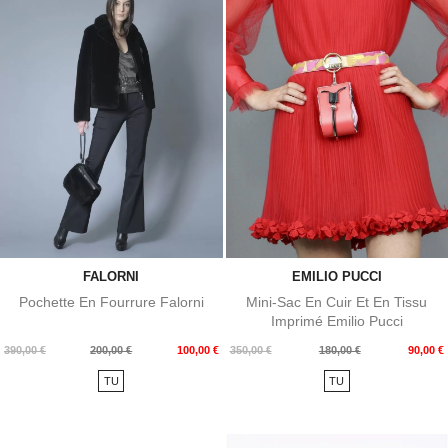
FALORNI
EMILIO PUCCI
Pochette En Fourrure Falorni
Mini-Sac En Cuir Et En Tissu
Imprimé Emilio Pucci
Prix
Prix
Prix
Prix
390,00 €
200,00 €
100,00 €
350,00 €
180,00 €
90,00 €
de
de
TU
TU
base
base