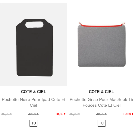
COTE & CIEL
COTE & CIEL
Pochette Noire Pour Ipad Cote Et
Pochette Grise Pour MacBook 15
Ciel
Pouces Cote Et Ciel
Prix
Prix
Prix
Prix
45,00 €
30,00 €
10,50 €
45,00 €
30,00 €
10,50 €
de
de
TU
TU
base
base