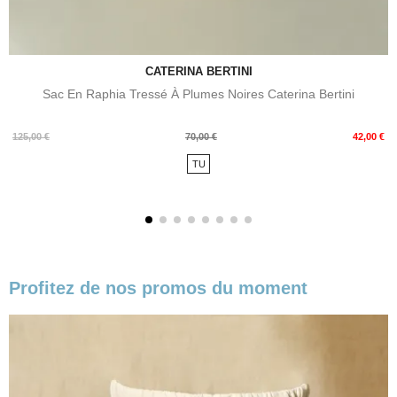
CATERINA BERTINI
Sac En Raphia Tressé À Plumes Noires Caterina Bertini
Prix
Prix
125,00 €
70,00 €
42,00 €
de
TU
base
Profitez de nos promos du moment