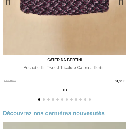
CATERINA BERTINI
Pochette En Tweed Tricolore Caterina Bertini
Prix
110,00 €
60,00 €
TU
Découvrez nos dernières nouveautés