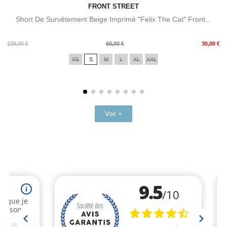
FRONT STREET
Short De Survêtement Beige Imprimé "Felix The Cat" Front...
Prix
Prix
139,00 €
60,00 €
30,00 €
de
XS
S
M
L
XL
XXL
base
Voir +